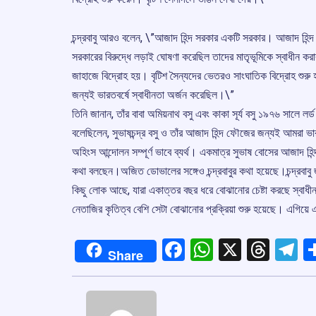
চন্দ্রবাবু আরও বলেন, \”আজাদ হিন্দ সরকার একটি সরকার। আজাদ হিন্
সরকারের বিরুদ্ধে লড়াই ঘোষণা করেছিল তাদের মাতৃভূমিকে স্বাধীন করার
জাহাজে বিদ্রোহ হয়। বৃটিশ সৈন্যদের ভেতরও সাংঘাতিক বিদ্রোহ শুরু
জন্যই ভারতবর্ষে স্বাধীনতা অর্জন করেছিল।\”
তিনি জানান, তাঁর বাবা অমিয়নাথ বসু এবং কাকা সূর্য বসু ১৯৭৬ সালে লর্
বলেছিলেন, সুভাষচন্দ্র বসু ও তাঁর আজাদ হিন্দ ফৌজের জন্যই আমরা 
অহিংস আন্দোলন সম্পূর্ণ ভাবে ব্যর্থ। একমাত্র সুভাষ বোসের আজা
কথা বলছেন।অজিত ডোভালের সঙ্গেও চন্দ্রবাবুর কথা হয়েছে।চন্দ্রবাব
কিছু লোক আছে, যারা একাত্তর বছর ধরে বোঝানোর চেষ্টা করছে স্বাধীন
নেতাজির কৃতিত্ব বেশি সেটা বোঝানোর প্রক্রিয়া শুরু হয়েছে। এগিয়ে 
Facebook
WhatsApp
X
Thre
T
Share