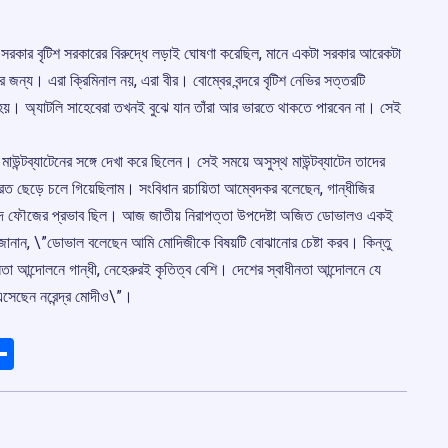
দ সরকার বৃটিশ সরকারের বিরুদ্ধে লড়াই ঘোষণা করেছিল, মানে একটা সরকার আরেকটা
 জন্য। এরা ক্রিমিনাল নয়, এরা বীর। বোম্বের বন্দরে বৃটিশ নেভির সত্তরটি
 হয়। অ্যাটলি সাহেবেরা তখনই বুঝে যান তাঁরা আর ভারতে থাকতে পারবেন না। সেই
ড মাউন্টব্যাটেনের সঙ্গে দেখা করে ছিলেন। সেই সময়ে অসুস্থ মাউন্টব্যাটেন তাদের
ভারত ছেড়ে চলে গিয়েছিলাম। সংবিধান রচায়িতা আম্বেদকর বলেছেন, গান্ধীজির
দ হিন্দ ফৌজের প্রভাব ছিল। আজ জাতীয় নিরাপত্তা উপদেষ্টা অজিত ডোভালও একই
ু জানান, \”ডোভাল বলেছেন আমি মোদিজীকে বিষয়টি বোঝানোর চেষ্টা করব। কিন্তু
তা আন্দোলনে গান্ধী, নেহেরুরই কৃতিত্ব বেশি। দেশের স্বাধীনতা আন্দোলনে যে
এসেছেন নরেন্দ্র মোদীও\”।
ads
elegram
Share