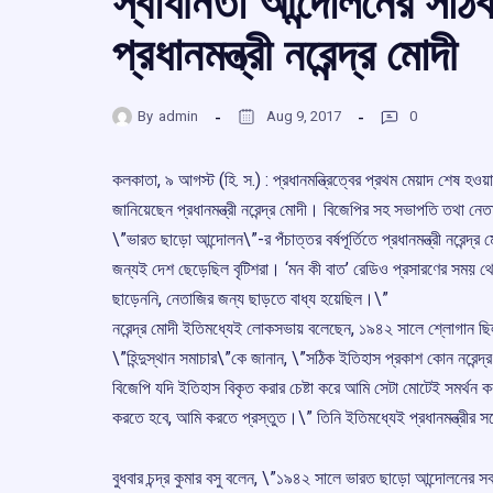
স্বাধীনতা আন্দোলনের সঠি
প্রধানমন্ত্রী নরেন্দ্র মোদী
By
admin
Aug 9, 2017
0
কলকাতা, ৯ আগস্ট (হি. স.) : প্রধানমন্ত্রিত্বের প্রথম মেয়াদ শেষ 
জানিয়েছেন প্রধানমন্ত্রী নরেন্দ্র মোদী। বিজেপির সহ সভাপতি তথা নেতা
\”ভারত ছাড়ো আন্দোলন\”-র পঁচাত্তর বর্ষপূর্তিতে প্রধানমন্ত্রী নরেন
জন্যই দেশ ছেড়েছিল বৃটিশরা। ‘মন কী বাত’ রেডিও প্রসারণের সময় থেকেই
ছাড়েননি, নেতাজির জন্য ছাড়তে বাধ্য হয়েছিল।\”
নরেন্দ্র মোদী ইতিমধ্যেই লোকসভায় বলেছেন, ১৯৪২ সালে শ্লোগান ছিল ‘
\”হিন্দুস্থান সমাচার\”কে জানান, \”সঠিক ইতিহাস প্রকাশ কোন নরেন্দ
বিজেপি যদি ইতিহাস বিকৃত করার চেষ্টা করে আমি সেটা মোটেই সমর্থ
করতে হবে, আমি করতে প্রস্তুত।\” তিনি ইতিমধ্যেই প্রধানমন্ত্রীর স
বুধবার চন্দ্র কুমার বসু বলেন, \”১৯৪২ সালে ভারত ছাড়ো আন্দোলনের স