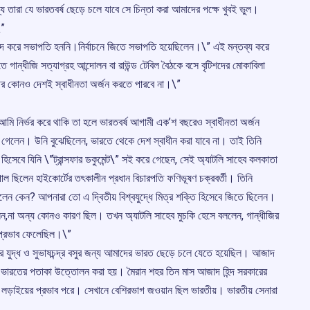
 তারা যে ভারতবর্ষ ছেড়ে চলে যাবে সে চিন্তা করা আমাদের পক্ষে খুবই ভুল।
\”
োদ করে সভাপতি হননি।নির্বাচনে জিতে সভাপতি হয়েছিলেন।\” এই মন্তব্য করে
ে গান্ধীজি সত্যাগ্রহ আন্দোলন বা রাউন্ড টেবিল বৈঠকে বসে বৃটিশদের মোকাবিলা
িবীর কোনও দেশই স্বাধীনতা অর্জন করতে পারবে না।\”
ি আমি নির্ভর করে থাকি তা হলে ভারতবর্ষ আগামী এক’শ বছরেও স্বাধীনতা অর্জন
গেলেন। উনি বুঝেছিলেন, ভারতে থেকে দেশ স্বাধীন করা যাবে না। তাই তিনি
্রী হিসেবে যিনি \”ট্রান্সফার ডকুমেন্ট\” সই করে গেছেন, সেই অ্যাটলি সাহেব কলকাতা
 ছিলেন হাইকোর্টের তৎকালীন প্রধান বিচারপতি ফণিভূষণ চক্রবর্তী। তিনি
লেন কেন? আপনারা তো এ দ্বিতীয় বিশ্বযুদ্ধে মিত্র শক্তি হিসেবে জিতে ছিলেন।
ন,না অন্য কোনও কারণ ছিল। তখন অ্যাটলি সাহেব মুচকি হেসে বললেন, গান্ধীজির
ই প্রভাব ফেলেছিল।\”
জের যুদ্ধ ও সুভাষচন্দ্র বসুর জন্য আমাদের ভারত ছেড়ে চলে যেতে হয়েছিল। আজাদ
নে ভারতের পতাকা উত্তোলন করা হয়। মৈরান শহর তিন মাস আজাদ হিন্দ সরকারের
ের লড়াইয়ের প্রভাব পরে। সেখানে বেশিরভাগ জওয়ান ছিল ভারতীয়। ভারতীয় সেনারা