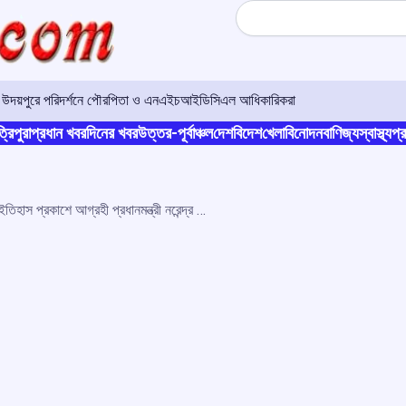
Search
শঙ্কা; উদয়পুরে পরিদর্শনে পৌরপিতা ও এনএইচআইডিসিএল আধিকারিকরা
্রিপুরা
প্রধান খবর
দিনের খবর
উত্তর-পূর্বাঞ্চল
দেশ
বিদেশ
খেলা
বিনোদন
বাণিজ্য
স্বাস্থ্য
প্র
স্বাধীনতা আন্দোলনের সঠিক ইতিহাস প্রকাশে আগ্রহী প্রধানমন্ত্রী নরেন্দ্র মোদী