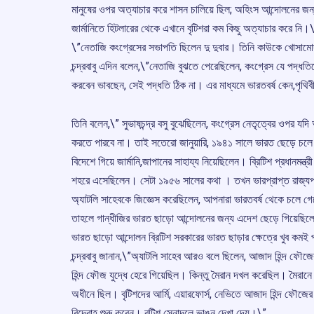
মানুষের ওপর অত্যাচার করে শাসন চালিয়ে ছিল; অহিংস আন্দোলনের জন্য
জার্মানিতে হিটলারের থেকে এখানে বৃটিশরা কম কিছু অত্যাচার করে নি।
\”নেতাজি কংগ্রেসের সভাপতি ছিলেন দু দুবার। তিনি কাউকে খোসাম
চন্দ্রবাবু এদিন বলেন,\”নেতাজি বুঝতে পেরেছিলেন, কংগ্রেস যে পদ্ধতিত
করবেন ভাবছেন, সেই পদ্ধতি ঠিক না। এর মাধ্যমে ভারতবর্ষ কেন,পৃথ
তিনি বলেন,\” সুভাষচন্দ্র বসু বুঝেছিলেন, কংগ্রেস নেতৃত্বের ওপর যদ
করতে পারবে না। তাই সতেরো জানুয়ারি, ১৯৪১ সালে ভারত ছেড়ে চলে 
বিদেশে গিয়ে জার্মানি,জাপানের সাহায্য নিয়েছিলেন। ব্রিটিশ প্রধানমন্ত
শহরে এসেছিলেন। সেটা ১৯৫৬ সালের কথা । তখন ভারপ্রাপ্ত রাজ্যপাল
অ্যাটলি সাহেবকে জিজ্ঞেস করেছিলেন, আপনারা ভারতবর্ষ থেকে চলে গে
তাহলে গান্ধীজির ভারত ছাড়ো আন্দোলনের জন্য এদেশ ছেড়ে গিয়েছিলে
ভারত ছাড়ো আন্দোলন ব্রিটিশ সরকারের ভারত ছাড়ার ক্ষেত্রে খুব কম
চন্দ্রবাবু জানান,\”অ্যাটলি সাহেব আরও বলে ছিলেন, আজাদ হিন্দ ফৌ
হিন্দ ফৌজ যুদ্ধে হেরে গিয়েছিল। কিন্তু মৈরান দখল করেছিল। মৈরা
অধীনে ছিল। বৃটিশদের আর্মি, এয়ারফোর্স, নেভিতে আজাদ হিন্দ ফৌজ
বিদ্রোহ শুরু করেন। বৃটিশ সেনাদলে ভাঙন দেখা দেয়।\”