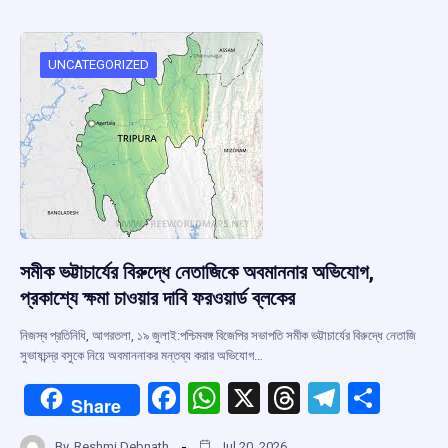
b
s
a
gr
e
o
A
d
a
o
p
s
m
UNCATEGORIZED
k
p
সমীক ভট্টাচার্যের বিরুদ্ধে নেতাজিকে অবমাননার অভিযোগ,
প্রকাশ্যে ক্ষমা চাওয়ার দাবি ফরওয়ার্ড ব্লকের
নিজস্ব প্রতিনিধি, আগরতলা, ১৯ জুলাই:পশ্চিমবঙ্গ বিজেপির সভাপতি সমীক ভট্টাচার্যের বিরুদ্ধে নেতাজি
সুভাষচন্দ্র বসুকে নিয়ে অবমাননাকর মন্তব্য করার অভিযোগ…
F
W
X
T
T
S
Share
a
h
hr
el
h
By
Reshmi Debnath
Jul 20, 2026