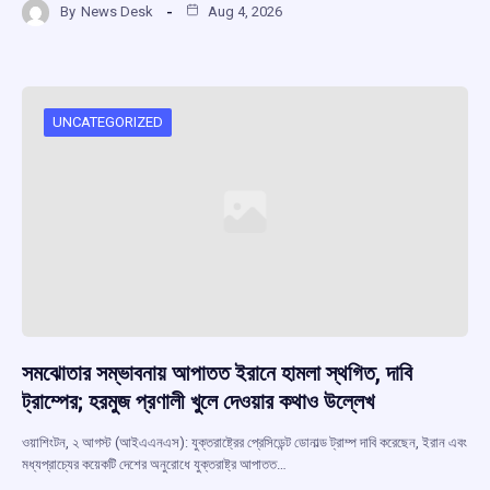
By
News Desk
Aug 4, 2026
ce
at
e
e
ar
b
s
a
gr
e
o
A
d
a
o
p
s
m
UNCATEGORIZED
k
p
সমঝোতার সম্ভাবনায় আপাতত ইরানে হামলা স্থগিত, দাবি
ট্রাম্পের; হরমুজ প্রণালী খুলে দেওয়ার কথাও উল্লেখ
ওয়াশিংটন, ২ আগস্ট (আইএএনএস): যুক্তরাষ্ট্রের প্রেসিডেন্ট ডোনাল্ড ট্রাম্প দাবি করেছেন, ইরান এবং
মধ্যপ্রাচ্যের কয়েকটি দেশের অনুরোধে যুক্তরাষ্ট্র আপাতত…