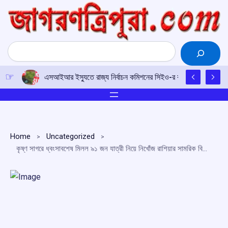
Skip
to
content
Search
এজিএমসি ছাত্রী হোস্টেলে চুরির ঘটনায় নিরাপত্তা জোরদারের দাবি, অ
Home
Uncategorized
কৃষ্ণ সাগরে ধ্বংসাবশেষ মিলল ৯১ জন যাত্রী নিয়ে নিখোঁজ রাশিয়ার সামরিক বিমানের