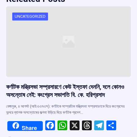
UNCATEGORIZED
কর্ণাটক মন্ত্রিসভা সম্প্রসারণে কেউ ইস্তফা দেননি, দলে কোনও
অসন্তোষ নেই: কংগ্রেস সভাপতি বি. কে. হরিপ্রসাদ
বেঙ্গালুরু, ৪ আগস্ট (আইএএনএস): কর্ণাটকে সাম্প্রতিক মন্ত্রিসভা সম্প্রসারণকে ঘিরে কংগ্রেসের
অন্দরে ব্যাপক অসন্তোষের জল্পনা উড়িয়ে দিয়ে কর্ণাটক প্রদেশ…
F
W
X
T
T
S
Share
a
h
hr
el
h