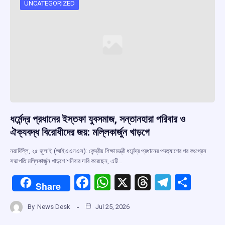
o
p
s
m
UNCATEGORIZED
k
p
ধর্মেন্দ্র প্রধানের ইস্তফা যুবসমাজ, সন্তানহারা পরিবার ও
ঐক্যবদ্ধ বিরোধীদের জয়: মল্লিকার্জুন খাড়গে
নয়াদিল্লি, ২৫ জুলাই (আইএএনএস): কেন্দ্রীয় শিক্ষামন্ত্রী ধর্মেন্দ্র প্রধানের পদত্যাগের পর কংগ্রেস
সভাপতি মল্লিকার্জুন খাড়গে শনিবার দাবি করেছেন, এটি…
F
W
X
T
T
S
Share
a
h
hr
el
h
By
News Desk
Jul 25, 2026
ce
at
e
e
ar