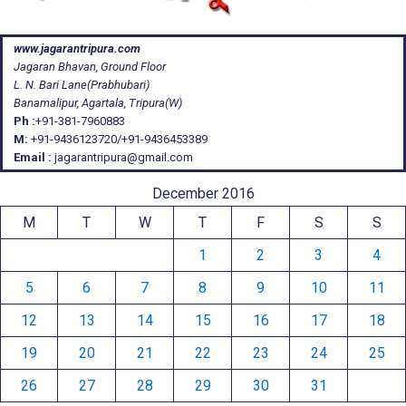
www.jagarantripura.com
Jagaran Bhavan, Ground Floor
L. N. Bari Lane(Prabhubari)
Banamalipur, Agartala, Tripura(W)
Ph :
+91-381-7960883
M:
+91-9436123720/+91-9436453389
Email :
jagarantripura@gmail.com
December 2016
M
T
W
T
F
S
S
1
2
3
4
5
6
7
8
9
10
11
12
13
14
15
16
17
18
19
20
21
22
23
24
25
26
27
28
29
30
31