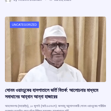
ce
at
e
e
ar
b
s
a
gr
e
o
A
d
a
o
p
s
m
UNCATEGORIZED
k
p
সোনম ওয়াংচুকের হাসপাতালে ভর্তি বিতর্ক: আলোচনার মাধ্যমে
সমাধানের আহ্বান আন্না হাজারের
আহমেদনগর (মহারাষ্ট্র), ১৮ জুলাই (আইএএনএস): জলবায়ু আন্দোলনকারী সোনম ওয়াংচুকের শারীরিক
অবস্থার অবনতির জেরে তাঁকে দিল্লির সফদরজং হাসপাতালে ভর্তি…