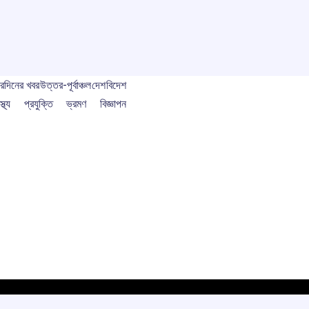
বর
দিনের খবর
উত্তর-পূর্বাঞ্চল
দেশ
বিদেশ
স্থ্য
প্রযুক্তি
ভ্রমণ
বিজ্ঞাপন