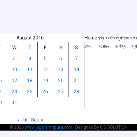
o
p
s
m
m
k
p
August 2016
Home
মুখ্য খবর
ত্রিপুরা
প্রধান খ
খেলা
বিনোদন
বাণিজ্য
স্বা
T
W
T
F
S
S
2
3
4
5
6
7
9
10
11
12
13
14
6
17
18
19
20
21
3
24
25
26
27
28
0
31
« Jul
Sep »
© 2026
www.jagarantripura.com .
Designed By CIS SOLUTION