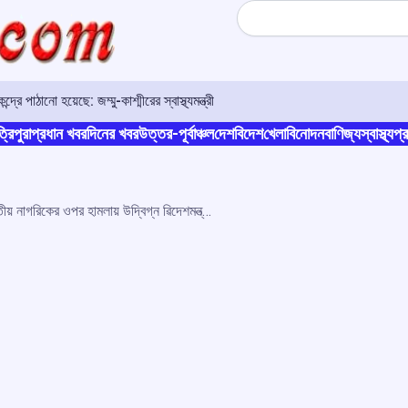
Search
রে পাঠানো হয়েছে: জম্মু-কাশ্মীরের স্বাস্থ্যমন্ত্রী
্রিপুরা
প্রধান খবর
দিনের খবর
উত্তর-পূর্বাঞ্চল
দেশ
বিদেশ
খেলা
বিনোদন
বাণিজ্য
স্বাস্থ্য
প্র
পাকিস্তানের জেলে ৱন্দি ভারতীয় নাগরিকের ওপর হামলায় উদ্বিগ্ন ৱিদেশমন্ত্রী, খেঁাজ নেওয়ার নির্দেশ