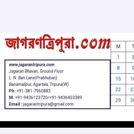
o
p
s
k
p
M
1
www.jagarantripura.com
8
Jagaran Bhavan, Ground Floor
L. N. Bari Lane(Prabhubari)
15
1
Banamalipur, Agartala, Tripura(W)
22
2
Ph :
+91-381-7960883
M:
+91-9436123720/+91-9436453389
29
3
Email :
jagarantripura@gmail.com