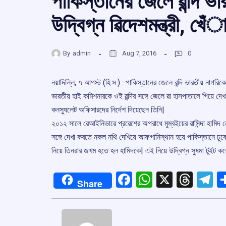
পাকিস্তানের জেলে ৱন্দি 
উদ্বিগ্ন ৱিদেশমন্ত্রী, খেঁ
By
admin
Aug 7, 2016
0
নয়াদিল্লি, ৭ আগস্ট (হি.স.) : পাকিস্তানের জেলে ৱন্দি ভারতীয় নাগরিকের
ভারতীয় হাই কমিশনারকে ওই ৱন্দির সঙ্গে জেলে ৱা হাসপাতালে গিয়ে দেখা ক
কনসু্যলেট অফিসারদের নির্দেশ দিয়েছেন তিনি|
২০১২ সালে ৱেআইনিভাৱে প্রৱেশের অপরাধে মুম্বইয়ের ৱাসিন্দা হাম
সঙ্গে দেখা করতে নকল নথি দেখিয়ে আফগানিস্থান হয়ে পাকিস্তানে ঢু
নিয়ে তিনৱার জখম হতে হল হামিদকে| এই নিয়ে উদ্বিগ্ন সুষমা টুইট কর
Facebook
WhatsApp
X
Thre
T
Share