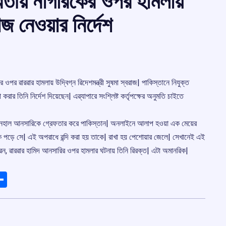
ভারতীয় নাগরিকের ওপর হামলায়
াজ নেওয়ার নির্দেশ
 ওপর ৱারৱার হামলায় উদ্বিগ্ন ৱিদেশমন্ত্রী সুষমা স্বরাজ| পাকিস্তানে নিযুক্ত
রার তিনি নির্দেশ দিয়েছেন| এৱ্যাপারে সংশ্লিষ্ট কর্তৃপক্ষের অনুমতি চাইতে
িদ নেহাল আনসারিকে গ্রেফতার করে পাকিস্তান| অনলাইনে আলাপ হওয়া এক মেয়ের
কে পড়ে সে| এই অপরাধে ৱন্দি করা হয় তাকে| রাখা হয় পেশোয়ার জেলে| সেখানেই এই
েন, ৱারৱার হামিদ আনসারির ওপর হামলার ঘটনায় তিনি ৱিরক্ত| এটা অমানৱিক|
ads
elegram
Share