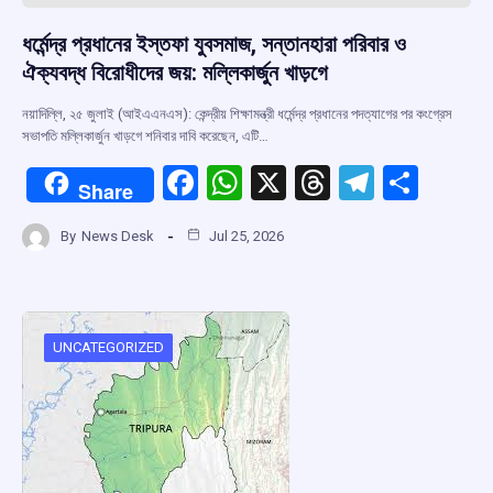
ধর্মেন্দ্র প্রধানের ইস্তফা যুবসমাজ, সন্তানহারা পরিবার ও
ঐক্যবদ্ধ বিরোধীদের জয়: মল্লিকার্জুন খাড়গে
নয়াদিল্লি, ২৫ জুলাই (আইএএনএস): কেন্দ্রীয় শিক্ষামন্ত্রী ধর্মেন্দ্র প্রধানের পদত্যাগের পর কংগ্রেস
সভাপতি মল্লিকার্জুন খাড়গে শনিবার দাবি করেছেন, এটি…
F
W
X
T
T
S
Share
a
h
hr
el
h
By
News Desk
Jul 25, 2026
ce
at
e
e
ar
b
s
a
gr
e
o
A
d
a
o
p
s
m
UNCATEGORIZED
k
p