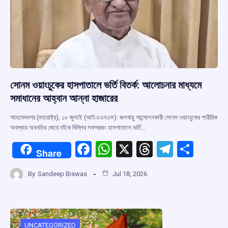
সোনম ওয়াংচুকের হাসপাতালে ভর্তি বিতর্ক: আলোচনার মাধ্যমে
সমাধানের আহ্বান আন্না হাজারের
আহমেদনগর (মহারাষ্ট্র), ১৮ জুলাই (আইএএনএস): জলবায়ু আন্দোলনকারী সোনম ওয়াংচুকের শারীরিক
অবস্থার অবনতির জেরে তাঁকে দিল্লির সফদরজং হাসপাতালে ভর্তি…
F
W
X
T
T
S
Share
a
h
hr
el
h
By
Sandeep Biswas
Jul 18, 2026
ce
at
e
e
ar
b
s
a
gr
e
o
A
d
a
UNCATEGORIZED