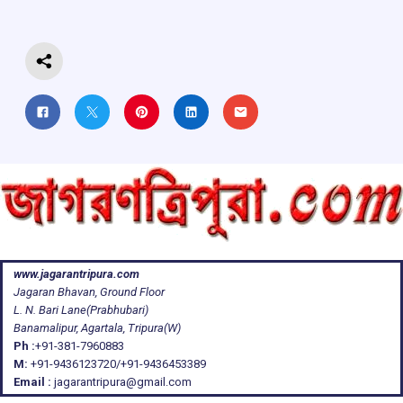
o
p
s
m
k
p
www.jagarantripura.com
Jagaran Bhavan, Ground Floor
L. N. Bari Lane(Prabhubari)
Banamalipur, Agartala, Tripura(W)
Ph :
+91-381-7960883
M:
+91-9436123720/+91-9436453389
Email :
jagarantripura@gmail.com