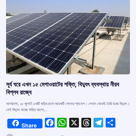
k
p
সূর্য ঘরে এখন ১৫ মেগাওয়াটের শক্তি, বিদ্যুৎ ব্যবস্থায় নীরব
বিপ্লব রাজ্যে
আগরতলা, ২৮ জুলাই:একটি বাড়ির ছাদে কয়েকটি সোলার প্যানেল। সেখান থেকেই তৈরি হচ্ছে বিদ্যুৎ।
সেই বিদ্যুৎ যাচ্ছে বাড়ির আলো,…
F
W
X
T
T
S
Share
a
h
hr
el
h