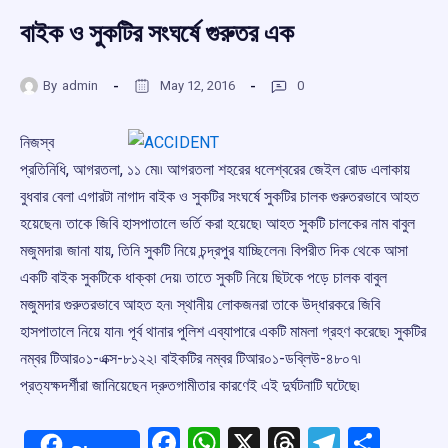
বাইক ও সুকটির সংঘর্ষে গুরুতর এক
By
admin
May 12, 2016
0
নিজস্ব
প্রতিনিধি, আগরতলা, ১১ মে৷৷ আগরতলা শহরের ধলেশ্বরের জেইল রোড এলাকায়
বুধবার বেলা এগারটা নাগাদ বাইক ও সুকটির সংঘর্ষে সুকটির চালক গুরুতরভাবে আহত
হয়েছেন৷ তাকে জিবি হাসপাতালে ভর্তি করা হয়েছে৷ আহত সুকটি চালকের নাম বাবুল
মজুমদার৷ জানা যায়, তিনি সুকটি নিয়ে চন্দ্রপুর যাচ্ছিলেন৷ বিপরীত দিক থেকে আসা
একটি বাইক সুকটিকে ধাক্কা দেয়৷ তাতে সুকটি নিয়ে ছিটকে পড়ে চালক বাবুল
মজুমদার গুরুতরভাবে আহত হন৷ স্থানীয় লোকজনরা তাকে উদ্ধারকরে জিবি
হাসপাতালে নিয়ে যান৷ পূর্ব থানার পুলিশ এব্যাপারে একটি মামলা গ্রহণ করেছে৷ সুকটির
নম্বর টিআর০১-এক্স-৮১২২৷ বাইকটির নম্বর টিআর০১-ডব্লিউ-৪৮০৭৷
প্রত্যক্ষদর্শীরা জানিয়েছেন দ্রুতগামীতার কারণেই এই দুর্ঘটনাটি ঘটেছে৷
Facebook
WhatsApp
X
Threads
Telegr
Shar