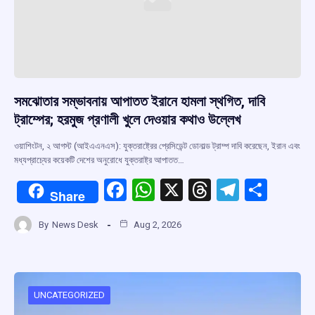
সমঝোতার সম্ভাবনায় আপাতত ইরানে হামলা স্থগিত, দাবি
ট্রাম্পের; হরমুজ প্রণালী খুলে দেওয়ার কথাও উল্লেখ
ওয়াশিংটন, ২ আগস্ট (আইএএনএস): যুক্তরাষ্ট্রের প্রেসিডেন্ট ডোনাল্ড ট্রাম্প দাবি করেছেন, ইরান এবং
মধ্যপ্রাচ্যের কয়েকটি দেশের অনুরোধে যুক্তরাষ্ট্র আপাতত…
F
W
X
T
T
S
Share
a
h
hr
el
h
By
News Desk
Aug 2, 2026
ce
at
e
e
ar
b
s
a
gr
e
o
A
d
a
o
p
s
m
UNCATEGORIZED