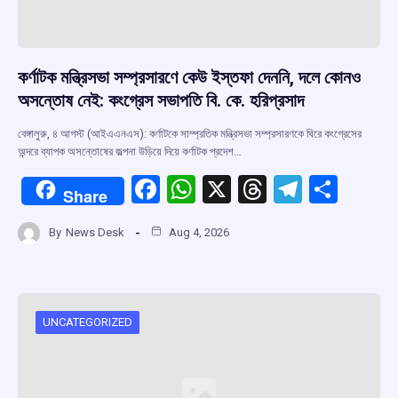
কর্ণাটক মন্ত্রিসভা সম্প্রসারণে কেউ ইস্তফা দেননি, দলে কোনও
অসন্তোষ নেই: কংগ্রেস সভাপতি বি. কে. হরিপ্রসাদ
বেঙ্গালুরু, ৪ আগস্ট (আইএএনএস): কর্ণাটকে সাম্প্রতিক মন্ত্রিসভা সম্প্রসারণকে ঘিরে কংগ্রেসের
অন্দরে ব্যাপক অসন্তোষের জল্পনা উড়িয়ে দিয়ে কর্ণাটক প্রদেশ…
F
W
X
T
T
S
Share
a
h
hr
el
h
By
News Desk
Aug 4, 2026
ce
at
e
e
ar
b
s
a
gr
e
o
A
d
a
o
p
s
m
UNCATEGORIZED
k
p