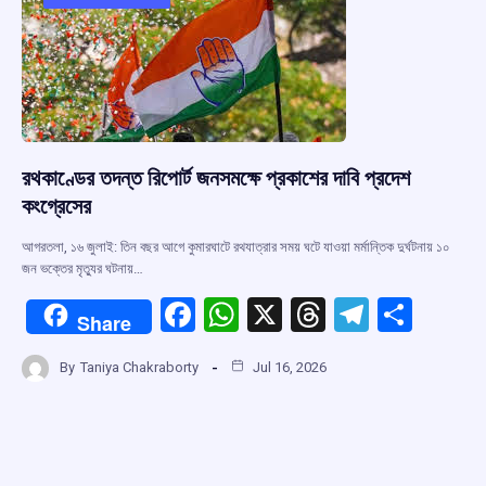
o
p
s
m
k
p
রথকাণ্ডের তদন্ত রিপোর্ট জনসমক্ষে প্রকাশের দাবি প্রদেশ
কংগ্রেসের
আগরতলা, ১৬ জুলাই: তিন বছর আগে কুমারঘাটে রথযাত্রার সময় ঘটে যাওয়া মর্মান্তিক দুর্ঘটনায় ১০
জন ভক্তের মৃত্যুর ঘটনায়…
F
W
X
T
T
S
Share
a
h
hr
el
h
By
Taniya Chakraborty
Jul 16, 2026
ce
at
e
e
ar
b
s
a
gr
e
o
A
d
a