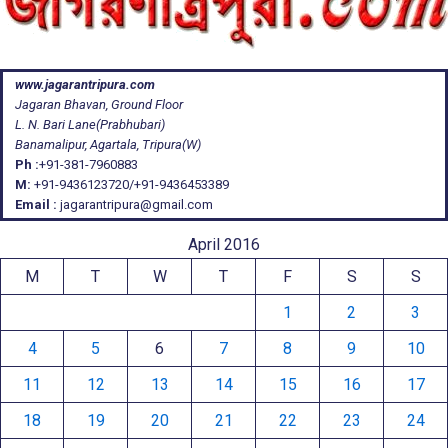
www.jagarantripura.com
Jagaran Bhavan, Ground Floor
L. N. Bari Lane(Prabhubari)
Banamalipur, Agartala, Tripura(W)
Ph :
+91-381-7960883
M:
+91-9436123720/+91-9436453389
Email :
jagarantripura@gmail.com
April 2016
M
T
W
T
F
S
S
1
2
3
4
5
6
7
8
9
10
11
12
13
14
15
16
17
18
19
20
21
22
23
24