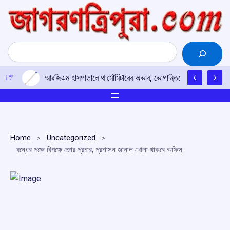
Skip
to
content
Search
আরজিএম হাসপাতালে থার্মোমিটারের অভাব, ভোগান্তিতে জ্বরাক্রান্ত শিশু
Home
Uncategorized
বন্ধের পক্ষে বিপক্ষে জোর প্রচার, প্রশাসন জানাল খোলা থাকবে অফিস