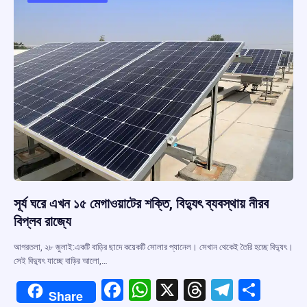
o
p
s
m
k
p
সূর্য ঘরে এখন ১৫ মেগাওয়াটের শক্তি, বিদ্যুৎ ব্যবস্থায় নীরব
বিপ্লব রাজ্যে
আগরতলা, ২৮ জুলাই:একটি বাড়ির ছাদে কয়েকটি সোলার প্যানেল। সেখান থেকেই তৈরি হচ্ছে বিদ্যুৎ।
সেই বিদ্যুৎ যাচ্ছে বাড়ির আলো,…
F
W
X
T
T
S
Share