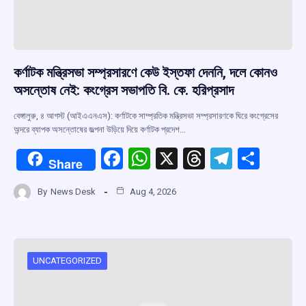
কর্ণাটক মন্ত্রিসভা সম্প্রসারণে কেউ ইস্তফা দেননি, দলে কোনও
অসন্তোষ নেই: কংগ্রেস সভাপতি বি. কে. হরিপ্রসাদ
বেঙ্গালুরু, ৪ আগস্ট (আইএএনএস): কর্ণাটকে সাম্প্রতিক মন্ত্রিসভা সম্প্রসারণকে ঘিরে কংগ্রেসের
অন্দরে ব্যাপক অসন্তোষের জল্পনা উড়িয়ে দিয়ে কর্ণাটক প্রদেশ…
F
W
X
T
T
S
Share
a
h
hr
el
h
By
News Desk
Aug 4, 2026
ce
at
e
e
ar
b
s
a
gr
e
o
A
d
a
o
p
s
m
UNCATEGORIZED
k
p