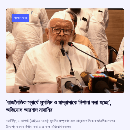
b
s
a
gr
e
o
A
d
a
o
p
s
m
প্রধান খবর
k
p
‘রাজনৈতিক স্বার্থে মুসলিম ও মাদ্রাসাকে নিশানা করা হচ্ছে’,
অভিযোগ আরশাদ মাদানির
নয়াদিল্লি, ৬ আগস্ট (আইএএনএস): মুসলিম সম্প্রদায় এবং মাদ্রাসাগুলিকে রাজনৈতিক লাভের
উদ্দেশ্যে বারবার নিশানা করা হচ্ছে বলে অভিযোগ করলেন…