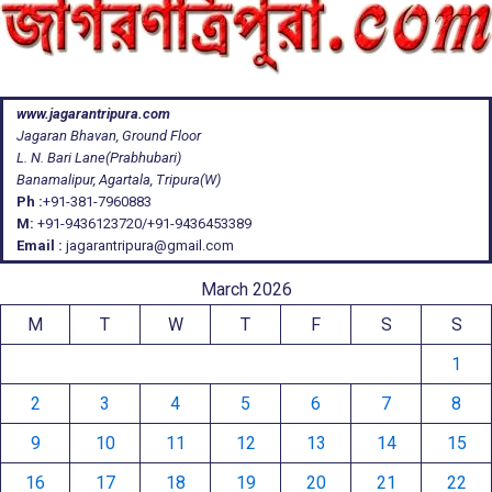
www.jagarantripura.com
Jagaran Bhavan, Ground Floor
L. N. Bari Lane(Prabhubari)
Banamalipur, Agartala, Tripura(W)
Ph :
+91-381-7960883
M:
+91-9436123720/+91-9436453389
Email :
jagarantripura@gmail.com
March 2026
M
T
W
T
F
S
S
1
2
3
4
5
6
7
8
9
10
11
12
13
14
15
16
17
18
19
20
21
22