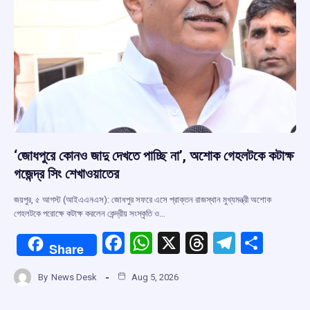
‘জোধপুরে কোনও জাদু দেখতে পাচ্ছি না’, অশোক গেহলটকে কটাক্ষ
গজেন্দ্র সিং শেখাওয়াতের
জয়পুর, ৫ আগস্ট (আইএএনএস): জোধপুর সফরে এসে প্রাক্তন রাজস্থান মুখ্যমন্ত্রী অশোক
গেহলটকে পরোক্ষে কটাক্ষ করলেন কেন্দ্রীয় সংস্কৃতি ও…
F
W
X
T
T
S
Share
a
h
hr
el
h
By
News Desk
Aug 5, 2026
ce
at
e
e
ar
b
s
a
gr
e