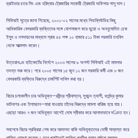
ড্রাইভার চতর সিং এবং হরিদ্বার ট্রেজারির সহকারী ট্রেজারি অফিসার পালু দাস।
সিবিআই সূত্রে জানা গিয়েছে, ২০০১-০২ সালের মধ্যে পিডব্লিউডির কিছু
আধিকারিক বেসরকারি ব্যক্তিদের সঙ্গে যোগসাজশ করে ভুয়ো ও অননুমোদিত চেক
ইস্যু ও নগদায়নের মাধ্যমে প্রায় ৫৫ লক্ষ ১০ হাজার ৫১১ টাকা সরকারি তহবিল
থেকে আত্মসাৎ করেন।
উত্তরাখণ্ড হাইকোর্টের নির্দেশে ২০০৩ সালের ৯ অগস্ট সিবিআই এই মামলার
তদন্ত শুরু করে। পরে ২০০৫ সালের ১৫ জুন ১২ জন সরকারি কর্মী এবং ৮ জন
বেসরকারি ব্যক্তির বিরুদ্ধে চার্জশিট দাখিল করা হয়।
বিচার চলাকালীন চার অভিযুক্ত—রবীন্দ্র শ্রীবাস্তব, সুখচন্দ ত্যাগী, ধর্মেন্দ্র কুমার
ভাটনাগর এবং ইলামচান—মারা যাওয়ায় তাঁদের বিরুদ্ধে মামলা খারিজ হয়ে যায়।
এছাড়া আরও ৭ জন অভিযুক্ত আগেই দোষ স্বীকার করে আলাদাভাবে দণ্ডিত হন।
সবশেষে বিচার প্রক্রিয়া শেষ করে আদালত বাকি অভিযুক্তদের দোষী সাব্যস্ত করে
শাস্তি ঘোষণা করেছে। তবে প্রাইভেট ব্যক্তি প্রদীপ কুমার বর্মাকে সমস্ত