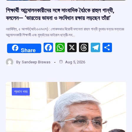
শিক্ষার্থী আন্দোলনকারীদের সঙ্গে সাংবাদিক বৈঠকে রাহুল গান্ধী,
বললেন— ‘ভারতের ভাবনা ও সংবিধান রক্ষায় লড়ছেন তাঁরা’
নয়াদিল্লি, ৫ আগস্ট(আইএএনএস) : লোকসভার বিরোধী দলনেতা রাহুল গান্ধী বুধবার যন্তর মন্তরের
আন্দোলনকারী শিক্ষার্থী এবং মুম্বইয়ের ভাইরাল ছাত্রী-সহ…
F
W
X
T
T
S
Share
a
h
hr
el
h
By
Sandeep Biswas
Aug 5, 2026
ce
at
e
e
ar
b
s
a
gr
e
o
A
d
a
o
p
s
m
প্রধান খবর
k
p