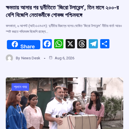
ক্ষমতায় আসার পর দুর্নীতিতে ‘জিরো টলারেন্স’, তিন মাসে ২০০-র
বেশি বিজেপি নেতাকর্মীকে শোকজ পশ্চিমবঙ্গে
কলকাতা, ৬ আগস্ট (আইএএনএস): দুর্নীতির বিরুদ্ধে দলের ঘোষিত ‘জিরো টলারেন্স’ নীতির বার্তা আরও
স্পষ্ট করতে পশ্চিমবঙ্গ বিজেপি রাজ্যে…
F
W
X
T
T
S
Share
a
h
hr
el
h
By
News Desk
Aug 6, 2026
ce
at
e
e
ar
b
s
a
gr
e
o
A
d
a
o
p
s
m
প্রধান খবর
k
p