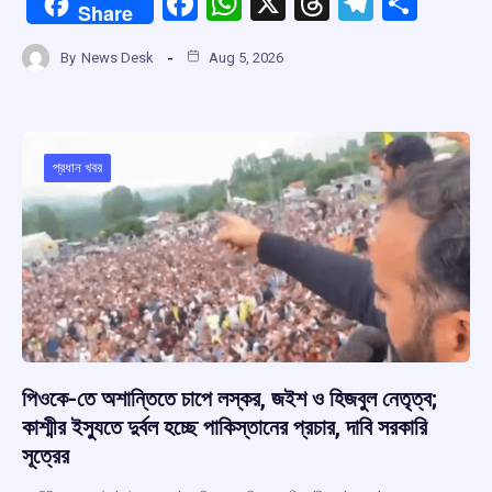
F
W
X
T
T
S
Share
a
h
hr
el
h
By
News Desk
Aug 5, 2026
ce
at
e
e
ar
b
s
a
gr
e
o
A
d
a
o
p
s
m
প্রধান খবর
k
p
পিওকে-তে অশান্তিতে চাপে লস্কর, জইশ ও হিজবুল নেতৃত্ব;
কাশ্মীর ইস্যুতে দুর্বল হচ্ছে পাকিস্তানের প্রচার, দাবি সরকারি
সূত্রের