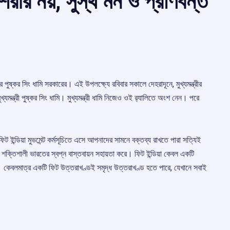
ী শরীর নয়, সুস্থ মন ও প্রাণবন্ত
র পুষ্কর সিং ধামি সরকারের। এই উপলক্ষ্যে রবিবার সকালে দেহরাদূনে, মুখ্যমন্ত্রীর
্যমন্ত্রী পুষ্কর সিং ধামি। মুখ্যমন্ত্রী ধামি নিজেও ওই র‍্যালিতে অংশ নেন। পরে
, “ফিট ইন্ডিয়া মুভমেন্ট কর্মসূচিতে এসে আপনাদের সামনে বক্তব্য রাখতে পারা সত্যিই
 শক্তিশালী ভারতের স্বপ্ন বাস্তবায়ন সহায়তা করে। ফিট ইন্ডিয়া কেবল একটি
ত। কেবলমাত্র একটি ফিট উত্তরাখণ্ডই সমৃদ্ধ উত্তরাখণ্ড হতে পারে, যেখানে সবাই