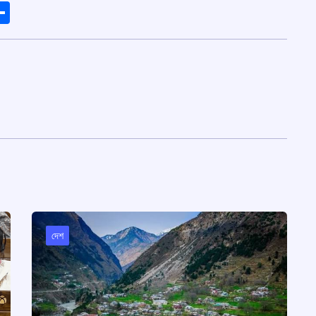
ads
elegram
Share
দেশ