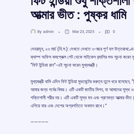
ফিট ইন্ডিয়া শুধু শক্তিশাল
আত্মার ভীত : পুষ্কর ধামি
By
admin
Mar 23, 2025
0
দেহরাদূন, ২৩ মার্চ (হি.স.): দেখতে দেখতে ৩-বছর পূর্ণ হল উত্তরাখণ্ডে
ক্যাম্প অফিস কমপ্লেক্স গেট থেকে সাইকেল র‍্যালির শুভ সূচনা করেন মুখ
“ফিট ইন্ডিয়া রান”-এই সূচনা করেন মুখ্যমন্ত্রী।
মুখ্যমন্ত্রী ধামি এদিন ফিট ইন্ডিয়া মুভমেন্টের গুরুত্ব তুলে ধরে বলেছেন
আমার জন্য গর্বের বিষয়। এটি একটি জাতীয় মিশন, যা আমাদের সুস্থ ও
শক্তিশালী শরীর নয়। এটি একটি সুস্থ মন এবং প্রাণবন্ত আত্মার ভী
এগিয়ে যায় এবং দেশের অগ্রগতিতে অবদান রাখে।”
—————