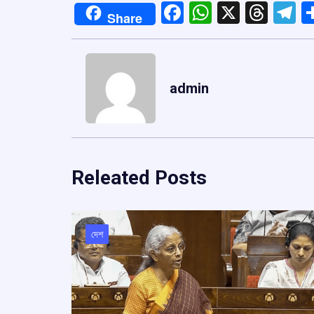
Facebook
WhatsApp
X
Thre
T
Share
admin
Releated Posts
দেশ