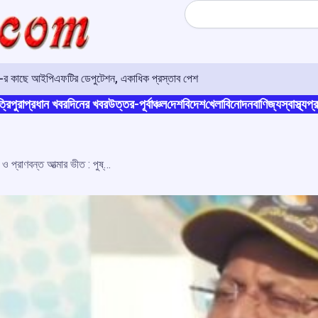
Search
ও-র কাছে আইপিএফটির ডেপুটেশন, একাধিক প্রস্তাব পেশ
্রিপুরা
প্রধান খবর
দিনের খবর
উত্তর-পূর্বাঞ্চল
দেশ
বিদেশ
খেলা
বিনোদন
বাণিজ্য
স্বাস্থ্য
প্র
ফিট ইন্ডিয়া শুধু শক্তিশালী শরীর নয়, সুস্থ মন ও প্রাণবন্ত আত্মার ভীত : পুষ্কর ধামি