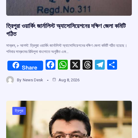
ত্রিপুরা ওয়ার্কিং জার্নালিস্ট অ্যাসোসিয়েশনের দক্ষিণ জেলা কমিটি
গঠিত
সাব্রুম, ৮ আগস্ট: ত্রিপুরা ওয়ার্কিং জার্নালিস্ট অ্যাসোসিয়েশনের দক্ষিণ জেলা কমিটি গঠিত হয়েছে।
শনিবার সাব্রুমের রিভিলুদা বাংলোতে অনুষ্ঠিত এক…
F
W
X
T
T
S
Share
a
h
hr
el
h
By
News Desk
Aug 8, 2026
ce
at
e
e
ar
b
s
a
gr
e
o
A
d
a
o
p
s
m
ত্রিপুরা
k
p