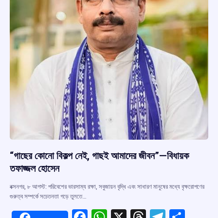
“গাছের কোনো বিকল্প নেই, গাছই আমাদের জীবন”—বিধায়ক
তফাজ্জল হোসেন
বক্সনগর, ৮ আগস্ট: পরিবেশের ভারসাম্য রক্ষা, সবুজায়ন বৃদ্ধি এবং সাধারণ মানুষের মধ্যে বৃক্ষরোপণের
গুরুত্ব সম্পর্কে সচেতনতা গড়ে তুলতে…
F
W
X
T
T
S