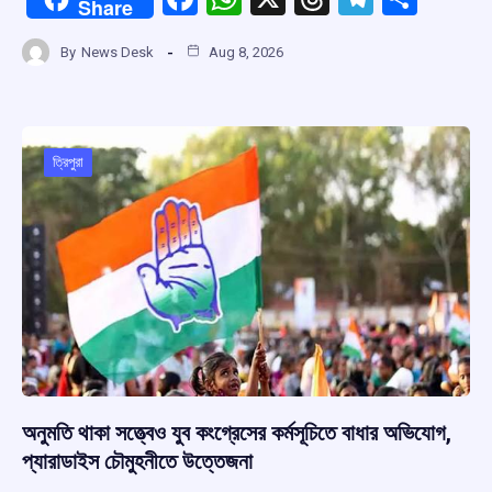
Share
a
h
hr
el
h
By
News Desk
Aug 8, 2026
ce
at
e
e
ar
b
s
a
gr
e
o
A
d
a
o
p
s
m
ত্রিপুরা
k
p
অনুমতি থাকা সত্ত্বেও যুব কংগ্রেসের কর্মসূচিতে বাধার অভিযোগ,
প্যারাডাইস চৌমুহনীতে উত্তেজনা