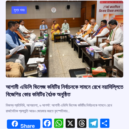
o
A
d
a
o
p
s
m
মুখ্য খবর
k
p
আগামী এডিসি ভিলেজ কমিটির নির্বাচনকে সামনে রেখে নয়াদিল্লিতে
বিজেপির কোর কমিটির বৈঠক অনুষ্ঠিত
নিজস্ব প্রতিনিধি, আগরতলা, ৬ আগস্ট: আগামী এডিসি ভিলেজ কমিটির নির্বাচনকে সামনে রেখে
রাজনৈতিক প্রস্তুতি আরও জোরদার করতে বৃহস্পতিবার…
F
W
X
T
T
S
Share