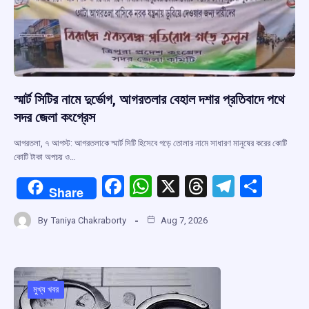
স্মার্ট সিটির নামে দুর্ভোগ, আগরতলার বেহাল দশার প্রতিবাদে পথে
সদর জেলা কংগ্রেস
আগরতলা, ৭ আগস্ট: আগরতলাকে স্মার্ট সিটি হিসেবে গড়ে তোলার নামে সাধারণ মানুষের করের কোটি
কোটি টাকা অপচয় ও…
F
W
X
T
T
S
Share
a
h
hr
el
h
By
Taniya Chakraborty
Aug 7, 2026
ce
at
e
e
ar
b
s
a
gr
e
o
A
d
a
o
p
s
m
মুখ্য খবর