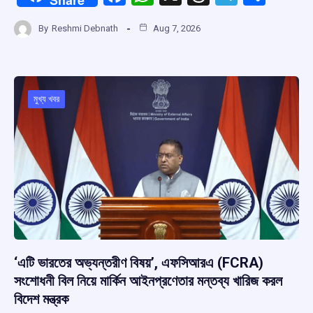
Share
a
h
hr
el
h
By
Reshmi Debnath
Aug 7, 2026
ce
at
e
e
ar
b
s
a
gr
e
o
A
d
a
o
p
s
m
মুখ্য খবর
k
p
‘এটি ভারতের অভ্যন্তরীণ বিষয়’, এফসিআরএ (FCRA)
সংশোধনী বিল নিয়ে মার্কিন আইনপ্রণেতার মন্তব্য খারিজ করল
বিদেশ মন্ত্রক