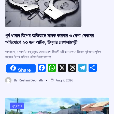
k
p
পূর্ব থানার বিশেষ অভিযানে মাদক কারবার ও নেশা সেবনের
অভিযোগে ২৩ জন আটক, উদ্ধার নেশাসামগ্রী
আগরতলা, ৭ আগস্ট: রাজ্যজুড়ে চলমান নেশা বিরোধী অভিযানের অংশ হিসেবে পূর্ব থানার পুলিশ
শুক্রবার বিশেষ অভিযান চালিয়ে উল্লেখযোগ্য…
F
W
X
T
T
S
Share
a
h
hr
el
h
By
Reshmi Debnath
Aug 7, 2026
ce
at
e
e
ar
b
s
a
gr
e
o
A
d
a
o
p
s
m
মুখ্য খবর