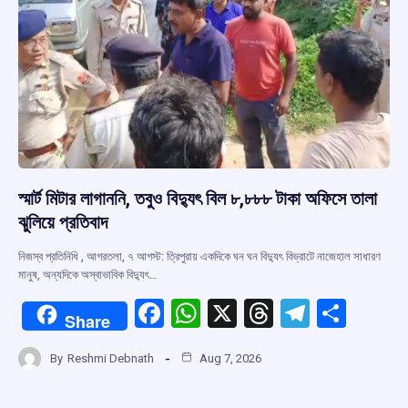
স্মার্ট মিটার লাগাননি, তবুও বিদ্যুৎ বিল ৮,৮৮৮ টাকা অফিসে তালা
ঝুলিয়ে প্রতিবাদ
নিজস্ব প্রতিনিধি , আগরতলা, ৭ আগস্ট: ত্রিপুরায় একদিকে ঘন ঘন বিদ্যুৎ বিভ্রাটে নাজেহাল সাধারণ
মানুষ, অন্যদিকে অস্বাভাবিক বিদ্যুৎ…
F
W
X
T
T
S
Share
a
h
hr
el
h
By
Reshmi Debnath
Aug 7, 2026
ce
at
e
e
ar
b
s
a
gr
e