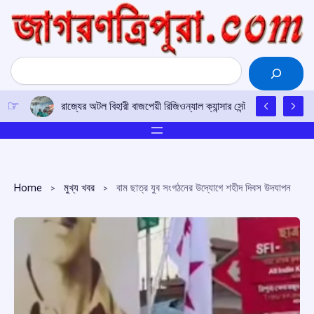
Skip
to
content
Search
রাজ্যের অটল বিহারী বাজপেয়ী রিজিওন্যাল ক্যান্সার সেন্টারে উত্তর-পূর্ব
Home
মুখ্য খবর
বাম ছাত্র যুব সংগঠনের উদ্যোগে শহীদ দিবস উদযাপন