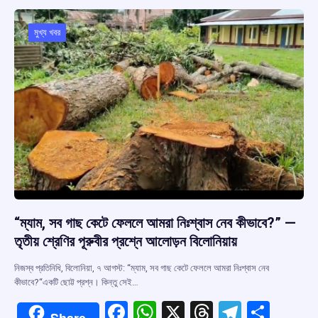
o
A
d
a
o
p
s
m
মুখ্য খবর
k
p
“ম্যাম, সব গাছ কেটে ফেললে আমরা নিঃশ্বাস নেব কীভাবে?” —
তৃতীয় শ্রেণির পূরুবীর প্রশ্নে আলোড়ন বিলোনিয়ায়
নিজস্ব প্রতিনিধি, বিলোনিয়া, ৭ আগস্ট: “ম্যাম, সব গাছ কেটে ফেললে আমরা নিঃশ্বাস নেব
কীভাবে?“একটি ছোট্ট প্রশ্ন। কিন্তু সেই…
F
W
X
T
T
S