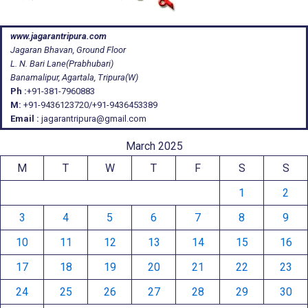
www.jagarantripura.com
Jagaran Bhavan, Ground Floor
L. N. Bari Lane(Prabhubari)
Banamalipur, Agartala, Tripura(W)
Ph :
+91-381-7960883
M:
+91-9436123720/+91-9436453389
Email :
jagarantripura@gmail.com
March 2025
M
T
W
T
F
S
S
1
2
3
4
5
6
7
8
9
10
11
12
13
14
15
16
17
18
19
20
21
22
23
24
25
26
27
28
29
30