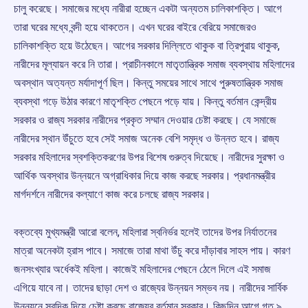
চালু করেছে। সমাজের মধ্যে নারীরা হচ্ছেন একটা অন্যতম চালিকাশক্তি। আগে
তারা ঘরের মধ্যে বন্দী হয়ে থাকতেন। এখন ঘরের বাইরে বেরিয়ে সমাজেরও
চালিকাশক্তি হয়ে উঠেছেন। আগের সরকার দিল্লিতে থাকুক বা ত্রিপুরায় থাকুক,
নারীদের মূল্যায়ন করে নি তারা। প্রাচীনকালে মাতৃতান্ত্রিক সমাজ ব্যবস্থায় মহিলাদের
অবস্থান অত্যন্ত মর্যাদাপূর্ণ ছিল। কিন্তু সময়ের সাথে সাথে পুরুষতান্ত্রিক সমাজ
ব্যবস্থা গড়ে উঠার কারণে মাতৃশক্তি পেছনে পড়ে যায়। কিন্তু বর্তমান কেন্দ্রীয়
সরকার ও রাজ্য সরকার নারীদের প্রকৃত সম্মান দেওয়ার চেষ্টা করছে। যে সমাজে
নারীদের স্থান উঁচুতে হবে সেই সমাজ অনেক বেশি সমৃদ্ধ ও উন্নত হবে। রাজ্য
সরকার মহিলাদের স্বশক্তিকরণের উপর বিশেষ গুরুত্ব দিয়েছে। নারীদের সুরক্ষা ও
আর্থিক অবস্থার উন্নয়নে অগ্রাধিকার দিয়ে কাজ করছে সরকার। প্রধানমন্ত্রীর
মার্গদর্শনে নারীদের কল্যাণে কাজ করে চলছে রাজ্য সরকার।
বক্তব্যে মুখ্যমন্ত্রী আরো বলেন, মহিলারা স্বনির্ভর হলেই তাদের উপর নির্যাতনের
মাত্রা অনেকটা হ্রাস পাবে। সমাজে তারা মাথা উঁচু করে দাঁড়াবার সাহস পায়। কারণ
জনসংখ্যার অর্ধেকই মহিলা। কাজেই মহিলাদের পেছনে ঠেলে দিলে এই সমাজ
এগিয়ে যাবে না। তাদের ছাড়া দেশ ও রাজ্যের উন্নয়ন সম্ভব নয়। নারীদের সার্বিক
উন্নয়নে সবদিক দিয়ে চেষ্টা করছে রাজ্যের বর্তমান সরকার। কিছুদিন আগে গত ৯