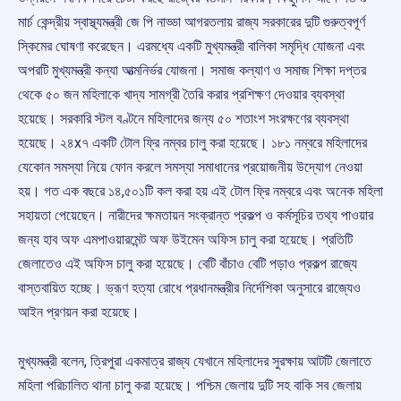
মার্চ কেন্দ্রীয় স্বাস্থ্যমন্ত্রী জে পি নাড্ডা আগরতলায় রাজ্য সরকারের দুটি গুরুত্বপূর্ণ
স্কিমের ঘোষণা করেছেন। এরমধ্যে একটি মুখ্যমন্ত্রী বালিকা সমৃদ্ধি যোজনা এবং
অপরটি মুখ্যমন্ত্রী কন্যা আত্মনির্ভর যোজনা। সমাজ কল্যাণ ও সমাজ শিক্ষা দপ্তর
থেকে ৫০ জন মহিলাকে খাদ্য সামগ্রী তৈরি করার প্রশিক্ষণ দেওয়ার ব্যবস্থা
হয়েছে। সরকারি স্টল বণ্টনে মহিলাদের জন্য ৫০ শতাংশ সংরক্ষণের ব্যবস্থা
হয়েছে। ২৪x৭ একটি টোল ফ্রি নম্বর চালু করা হয়েছে। ১৮১ নম্বরে মহিলাদের
যেকোন সমস্যা নিয়ে ফোন করলে সমস্যা সমাধানের প্রয়োজনীয় উদ্যোগ নেওয়া
হয়। গত এক বছরে ১৪,৫০১টি কল করা হয় এই টোল ফ্রি নম্বরে এবং অনেক মহিলা
সহায়তা পেয়েছেন। নারীদের ক্ষমতায়ন সংক্রান্ত প্রকল্প ও কর্মসূচির তথ্য পাওয়ার
জন্য হাব অফ এমপাওয়ারমেন্ট অফ উইমেন অফিস চালু করা হয়েছে। প্রতিটি
জেলাতেও এই অফিস চালু করা হয়েছে। বেটি বাঁচাও বেটি পড়াও প্রকল্প রাজ্যে
বাস্তবায়িত হচ্ছে। ভ্রূণ হত্যা রোধে প্রধানমন্ত্রীর নির্দেশিকা অনুসারে রাজ্যেও
আইন প্রণয়ন করা হয়েছে।
মুখ্যমন্ত্রী বলেন, ত্রিপুরা একমাত্র রাজ্য যেখানে মহিলাদের সুরক্ষায় আটটি জেলাতে
মহিলা পরিচালিত থানা চালু করা হয়েছে। পশ্চিম জেলায় দুটি সহ বাকি সব জেলায়