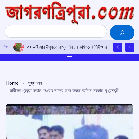
Skip
to
content
Search
এসআইআর ইস্যুতে রাজ্য নির্বাচন কমিশনের সিইও-র কাছে আইপিএফটির ড
Home
মুখ্য খবর
নারীদের প্রকৃত সম্মান দেওয়ার লক্ষ্যে কাজ করছে বর্তমান সরকার: মুখ্যমন্ত্রী