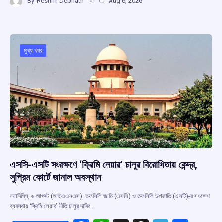
By
Reshmi Debnath
Aug 6, 2026
ce
at
e
e
ar
b
s
a
gr
e
o
A
d
a
o
p
s
m
মুখ্য খবর
k
p
এসসি-এসটি সংরক্ষণে ‘ক্রিমি লেয়ার’ চালুর বিরোধিতায় কেন্দ্র,
সুপ্রিম কোর্টে জানাল অবস্থান
নয়াদিল্লি, ৬ আগস্ট (আইএএনএস): তফসিলি জাতি (এসসি) ও তফসিলি উপজাতি (এসটি)-র সংরক্ষণ
ব্যবস্থায় ‘ক্রিমি লেয়ার’ নীতি চালুর দাবির…