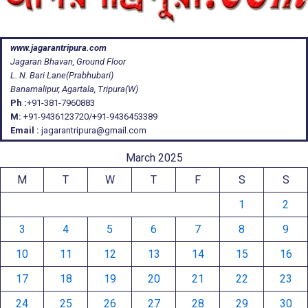
www.jagarantripura.com
Jagaran Bhavan, Ground Floor
L. N. Bari Lane(Prabhubari)
Banamalipur, Agartala, Tripura(W)
Ph :
+91-381-7960883
M:
+91-9436123720/+91-9436453389
Email :
jagarantripura@gmail.com
March 2025
M
T
W
T
F
S
S
1
2
3
4
5
6
7
8
9
10
11
12
13
14
15
16
17
18
19
20
21
22
23
24
25
26
27
28
29
30