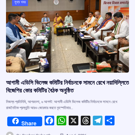
মুখ্য খবর
আগামী এডিসি ভিলেজ কমিটির নির্বাচনকে সামনে রেখে নয়াদিল্লিতে
বিজেপির কোর কমিটির বৈঠক অনুষ্ঠিত
নিজস্ব প্রতিনিধি, আগরতলা, ৬ আগস্ট: আগামী এডিসি ভিলেজ কমিটির নির্বাচনকে সামনে রেখে
রাজনৈতিক প্রস্তুতি আরও জোরদার করতে বৃহস্পতিবার…
F
W
X
T
T
S
Share
a
h
hr
el
h