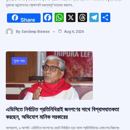
যুবাদের আন্দোলনের প্রেক্ষাপটে গুরুত্বপূর্ণ মন্তব্য করলেন…
F
W
X
T
T
S
Share
a
h
hr
el
h
By
Sandeep Biswas
Aug 6, 2026
ce
at
e
e
ar
b
s
a
gr
e
o
A
d
a
o
p
s
m
মুখ্য খবর
k
p
এডিসিতে নির্বাচিত প্রতিনিধিরাই জনগণের সাথে বিশ্বাসঘাতকতা
করছেন, অভিযোগ মানিক সরকারের
আগরতলা, ৬ আগস্ট: এডিসিতে জনগণের ভোটে নির্বাচিত হয়ে আসা প্রতিনিধিদের একাংশের বিরুদ্ধে