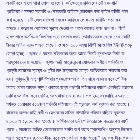
একটি করে মহিলা থানা খোলা হয়েছে। কর্মক্ষেত্রে মহিলাদের যৌন হয়রানি
প্রতিরোধে সমস্ত সরকারি ও বেসরকারি অফিসে ইন্টারনাল কমপ্লেইন কমিটি গঠন
করা হয়েছে। ৮টি জেলায় জেলাশাসকের অফিসে লোক্যাল কমিটিও গঠন করা
হয়েছে। কারণ মা বোনেদের সুরক্ষা দেওয়া না গেলে কাজের কাজ হবে না। জিবি
হাসপাতালে এমসিএস ক্লিনিক গড়ে তোলার জন্য ডোনার মন্ত্রক থেকে ১০০ কোটি
টাকার অধিক বরাদ্দ পাওয়া গেছে। সেখানে ১০০ শয্যা বিশিষ্ট মা ও শিশু ইউনিট গড়ে
তোলা হচ্ছে। দুঃস্থ ও বয়স্ক মহিলাদের জন্য আরো তিনটি বৃদ্ধাশ্রম নির্মাণের
প্রস্তাব দেওয়া হয়েছে। প্রধানমন্ত্রী মাত্রু বন্দনা যোজনার অধীনে গর্ভবতী ও
প্রসূতী মায়েদের স্বাস্থ্য ও পুষ্টির মান উন্নয়নের লক্ষ্যে আর্থিকভাবে সহায়তা করা
হয়। মুখ্যমন্ত্রী মাতৃ পুষ্টি উপহার প্রকল্পেও প্রতি তিন মাসে একবার করে পৌষ্টিক
আহার যেমন আয়রন সমৃদ্ধ খাবারের জন্য গর্ভবতী মহিলাদের ব্যাংক একাউন্টে চারবারে
মোট ৫০০ টাকা করে মোট ২,০০০ টাকা দেওয়া হয়। গত ২৮ফেব্রুয়ারি, ২০২৫
পর্যন্ত ২১হাজার ৫৫১জন গর্ভবতী মহিলাকে এই প্রকল্পে অর্থ প্রদান করা হয়েছে।
রাজ্যের অঙ্গনওয়াড়ি কর্মী ও হেল্পারদের মাসিক সাম্মানিক পরিমাণ বাড়িয়ে ন্যূনতম
৮,০০০ ও ৫,০০০ করা হয়েছে। আর্থিকভাবে দুর্বল পরিবারের ১৮ বছরের কম বয়সী
প্রায় ২ হাজারের অধিক ছেলেমেয়েকে চলতি অর্থ বছরে স্পনসরশিপ অনুদান হিসেবে
প্রতি মাসে প্রায় ৪,০০০ টাকা করে এখন পর্যন্ত প্রায় ৩ কোটি ২৯ লক্ষ টাকা প্রদান