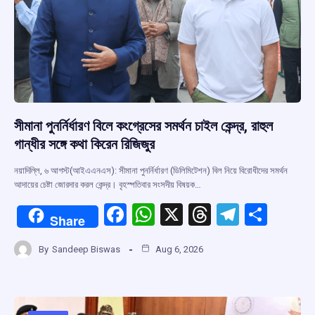
সীমানা পুনর্নির্ধারণ বিলে কংগ্রেসের সমর্থন চাইল কেন্দ্র, রাহুল
গান্ধীর সঙ্গে কথা কিরেন রিজিজুর
নয়াদিল্লি, ৬ আগস্ট(আইএএনএস): সীমানা পুনর্নির্ধারণ (ডিলিমিটেশন) বিল নিয়ে বিরোধীদের সমর্থন
আদায়ের চেষ্টা জোরদার করল কেন্দ্র। বৃহস্পতিবার সংসদীয় বিষয়ক…
F
W
X
T
T
S
Share
a
h
hr
el
h
By
Sandeep Biswas
Aug 6, 2026
ce
at
e
e
ar
b
s
a
gr
e
o
A
d
a