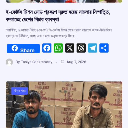
ই-কোর্টস মিশন মোড প্রকল্পে দ্রুত হচ্ছে মামলার নিষ্পত্তি,
বদলাচ্ছে দেশের বিচার ব্যবস্থা
নয়াদিল্লি, ৭ আগস্ট (আইএএনএস): ই-কোর্টস মিশন মোড প্রকল্প ভারতের কাগজ-নির্ভর বিচার
ব্যবস্থাকে ডিজিটাল, স্বচ্ছ এবং সহজে অনুসরণযোগ্য বিচার…
F
W
X
T
T
S
Share
a
h
hr
el
h
By
Taniya Chakraborty
Aug 7, 2026
ce
at
e
e
ar
b
s
a
gr
e
o
A
d
a
o
p
s
m
দিনের খবর
k
p