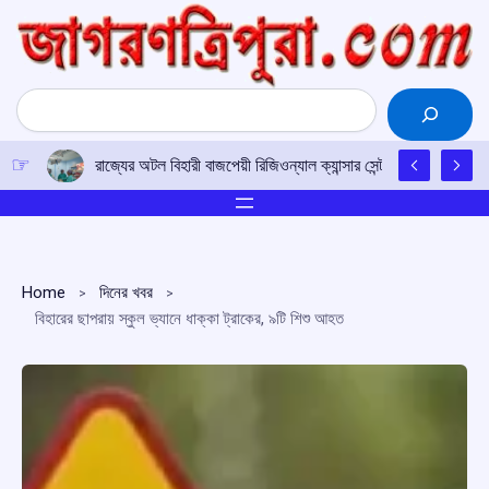
Skip
to
content
Search
রাজ্যের অটল বিহারী বাজপেয়ী রিজিওন্যাল ক্যান্সার সেন্টারে উত্তর-পূর্ব
Home
দিনের খবর
বিহারের ছাপরায় স্কুল ভ্যানে ধাক্কা ট্রাকের, ৯টি শিশু আহত