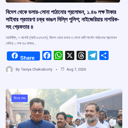
বিদেশ থেকে ডলার-সোনা পাঠানোর প্রলোভন, ১.৪৬ লক্ষ টাকার
সাইবার প্রতারণা চক্র ভাঙল দিল্লি পুলিশ; নাইজেরিয়ার নাগরিক-
সহ গ্রেফতার ৪
নয়াদিল্লি, ৭ আগস্ট (আইএএনএস): বিদেশ থেকে ডলার ও সোনা ভর্তি পার্সেল পাঠানোর প্রলোভন
দেখিয়ে ১ লক্ষ ৪৬ হাজার…
F
W
X
T
T
S
Share
a
h
hr
el
h
By
Taniya Chakraborty
Aug 7, 2026
ce
at
e
e
ar
b
s
a
gr
e
o
A
d
a
o
p
s
m
দিনের খবর
k
p