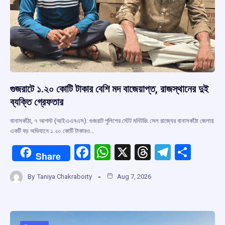
গুজরাটে ১.২০ কোটি টাকার বেশি মদ বাজেয়াপ্ত, রাজস্থানের দুই
ব্যক্তি গ্রেফতার
বানাসকাঁঠা, ৭ আগস্ট (আইএএনএস): গুজরাট পুলিশের স্টেট মনিটরিং সেল রাজ্যের বানাসকাঁঠা জেলায়
একটি বড় অভিযানে ১.২০ কোটি টাকারও…
F
W
X
T
T
S
Share
a
h
hr
el
h
By
Taniya Chakraborty
Aug 7, 2026
ce
at
e
e
ar
b
s
a
gr
e
o
A
d
a