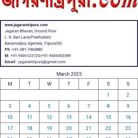
www.jagarantripura.com
Jagaran Bhavan, Ground Floor
L. N. Bari Lane(Prabhubari)
Banamalipur, Agartala, Tripura(W)
Ph :
+91-381-7960883
M:
+91-9436123720/+91-9436453389
Email :
jagarantripura@gmail.com
March 2025
M
T
W
T
F
S
S
1
2
3
4
5
6
7
8
9
10
11
12
13
14
15
16
17
18
19
20
21
22
23