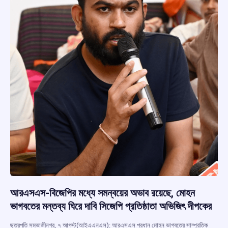
আরএসএস-বিজেপির মধ্যে সমন্বয়ের অভাব রয়েছে, মোহন
ভাগবতের মন্তব্য ঘিরে দাবি সিজেপি প্রতিষ্ঠাতা অভিজিৎ দীপকের
ছত্রপতি সম্ভাজীনগর, ৭ আগস্ট(আইএএনএস): আরএসএস প্রধান মোহন ভাগবতের সাম্প্রতিক