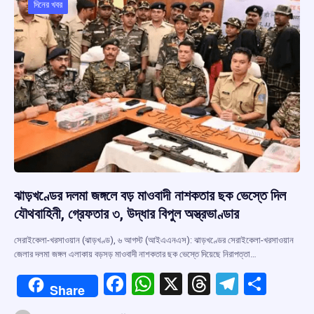
o
p
s
m
দিনের খবর
k
p
ঝাড়খণ্ডের দলমা জঙ্গলে বড় মাওবাদী নাশকতার ছক ভেস্তে দিল
যৌথবাহিনী, গ্রেফতার ৩, উদ্ধার বিপুল অস্ত্রভাণ্ডার
সেরাইকেলা-খরসাওয়ান (ঝাড়খণ্ড), ৬ আগস্ট (আইএএনএস): ঝাড়খণ্ডের সেরাইকেলা-খরসাওয়ান
জেলার দলমা জঙ্গল এলাকায় বড়সড় মাওবাদী নাশকতার ছক ভেস্তে দিয়েছে নিরাপত্তা…
F
W
X
T
T
S
Share
a
h
hr
el
h