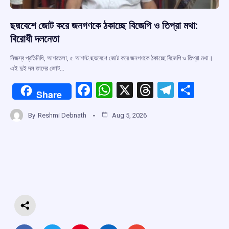
ছদ্মবেশে জোট করে জনগণকে ঠকাচ্ছে বিজেপি ও তিপ্রা মথা:
বিরোধী দলনেতা
নিজস্ব প্রতিনিধি, আগরতলা, ৫ আগস্ট:ছদ্মবেশে জোট করে জনগণকে ঠকাচ্ছে বিজেপি ও তিপ্রা মথা।
এই দুই দল তাদের জোট…
F
W
X
T
T
S
Share
a
h
hr
el
h
By
Reshmi Debnath
Aug 5, 2026
ce
at
e
e
ar
b
s
a
gr
e
o
A
d
a
o
p
s
m
k
p