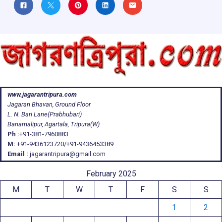
www.jagarantripura.com
Jagaran Bhavan, Ground Floor
L. N. Bari Lane(Prabhubari)
Banamalipur, Agartala, Tripura(W)
Ph :
+91-381-7960883
M:
+91-9436123720/+91-9436453389
Email :
jagarantripura@gmail.com
February 2025
M
T
W
T
F
S
S
1
2