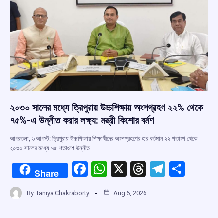
২০৩০ সালের মধ্যে ত্রিপুরায় উচ্চশিক্ষায় অংশগ্রহণ ২২% থেকে
৭৫%-এ উন্নীত করার লক্ষ্য: মন্ত্রী কিশোর বর্মণ
আগরতলা, ৬ আগস্ট: ত্রিপুরায় উচ্চশিক্ষায় শিক্ষার্থীদের অংশগ্রহণের হার বর্তমান ২২ শতাংশ থেকে
২০৩০ সালের মধ্যে ৭৫ শতাংশে উন্নীত…
F
W
X
T
T
S
Share
a
h
hr
el
h
By
Taniya Chakraborty
Aug 6, 2026
ce
at
e
e
ar
b
s
a
gr
e