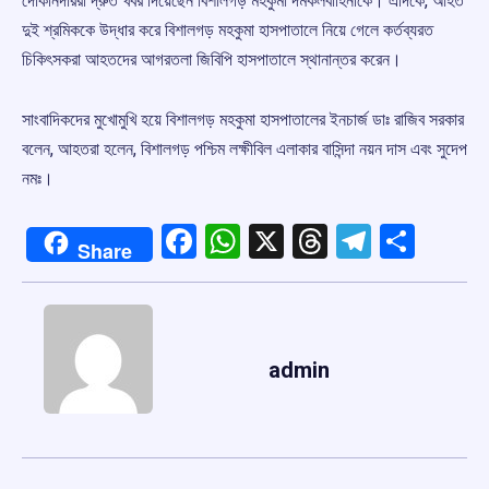
দোকানদাররা দ্রুত খবর দিয়েছেন বিশালগড় মহকুমা দমকলবাহিনীকে। এদিকে, আহত
দুই শ্রমিককে উদ্ধার করে বিশালগড় মহকুমা হাসপাতালে নিয়ে গেলে কর্তব্যরত
চিকিৎসকরা আহতদের আগরতলা জিবিপি হাসপাতালে স্থানান্তর করেন।
সাংবাদিকদের মুখোমুখি হয়ে বিশালগড় মহকুমা হাসপাতালের ইনচার্জ ডাঃ রাজিব সরকার
বলেন, আহতরা হলেন, বিশালগড় পশ্চিম লক্ষীবিল এলাকার বাসিন্দা নয়ন দাস এবং সুদেপ
নমঃ।
Facebook
WhatsApp
X
Threads
Telegr
Shar
Share
admin