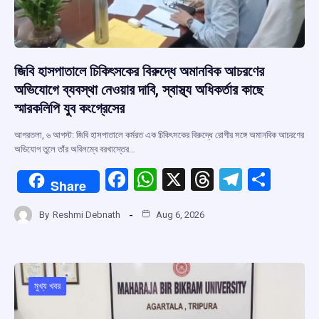
জিবি হাসপাতালে চিকিৎসকের বিরুদ্ধে অমানবিক আচরণের
অভিযোগে ব্যবস্থা নেওয়ার দাবি, স্বাস্থ্য অধিকর্তার কাছে
স্মারকলিপি যুব কংগ্রেসের
আগরতলা, ৬ আগস্ট: জিবি হাসপাতালে কর্মরত এক চিকিৎসকের বিরুদ্ধে রোগীর সঙ্গে অমানবিক আচরণের
অভিযোগ তুলে তাঁর অবিলম্বে বরখাস্তের…
F
W
X
T
T
S
Share
a
h
hr
el
h
By
Reshmi Debnath
Aug 6, 2026
ce
at
e
e
ar
b
s
a
gr
e
o
A
d
a
o
p
s
m
মুখ্য খবর
k
p