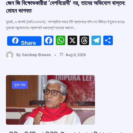
জেন জি বিক্ষোভকারীরা ‘দেশবিরোধী’ নয়, তাদের অভিযোগ বাস্তব:
মোহন ভাগবত
মুম্বই, ৬ আগস্ট (আইএএনএস) : সাম্প্রতিক সময়ে নিট প্রশ্নপত্র ফাঁস-সহ বিভিন্ন ইস্যুতে ছাত্র-
যুবাদের আন্দোলনের প্রেক্ষাপটে গুরুত্বপূর্ণ মন্তব্য করলেন…
F
W
X
T
T
S
Share
a
h
hr
el
h
By
Sandeep Biswas
Aug 6, 2026
ce
at
e
e
ar
b
s
a
gr
e
o
A
d
a
o
p
s
m
মুখ্য খবর
k
p