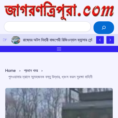
Skip
to
content
Search
রাজ্যের অটল বিহারী বাজপেয়ী রিজিওন্যাল ক্যান্সার সেন্টারে উত্তর-পূর্ব
Home
প্রধান খবর
পুলওয়ামার ত্রালে সন্দেহজনক বস্তু উদ্ধার, ধ্বংস করল সুরক্ষা বাহিনী