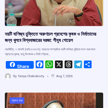
নয়টি বাণিজ্য চুক্তিতে অরুণাচল প্রদেশের কৃষক ও নির্মাতাদের
জন্য খুলবে বিশ্ববাজারের দরজা: পীযূষ গোয়েল
নয়াদিল্লি, ৭ আগস্ট (আইএএনএস): ভারতের সাম্প্রতিক নয়টি বাণিজ্য চুক্তির ফলে অরুণাচল
প্রদেশের কৃষক, ধাতু উৎপাদক ও নির্মাণ শিল্পের…
F
W
X
T
T
S
Share
a
h
hr
el
h
By
Taniya Chakraborty
Aug 7, 2026
ce
at
e
e
ar
b
s
a
gr
e
o
A
d
a
o
p
s
m
প্রধান খবর