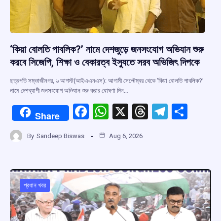
‘কিয়া বোলতি পাবলিক?’ নামে দেশজুড়ে জনসংযোগ অভিযান শুরু
করবে সিজেপি, শিক্ষা ও বেকারত্ব ইস্যুতে সরব অভিজিৎ দিপকে
ছত্রপতি সম্ভাজীনগর, ৬ আগস্ট(আইএএনএস): আগামী সেপ্টেম্বর থেকে ‘কিয়া বোলতি পাবলিক?’
নামে দেশব্যাপী জনসংযোগ অভিযান শুরু করার ঘোষণা দিল…
F
W
X
T
T
S
Share
a
h
hr
el
h
By
Sandeep Biswas
Aug 6, 2026
ce
at
e
e
ar
b
s
a
gr
e
o
A
d
a
o
p
s
m
প্রধান খবর
k
p