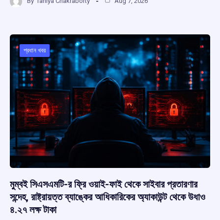
By
Taniya Chakraborty
Aug 7, 2026
ce
at
e
e
ar
b
s
a
gr
e
o
A
d
a
o
p
s
m
প্রধান খবর
k
p
মুম্বই সিএসএমটি-র ফ্রি ওয়াই-ফাই থেকে সাইবার প্রতারণার
সন্দেহ, রাষ্ট্রায়ত্ত ব্যাঙ্কের আধিকারিকের অ্যাকাউন্ট থেকে উধাও
৪.২৭ লক্ষ টাকা