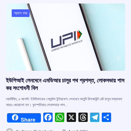
o
A
d
a
o
p
s
m
প্রধান খবর
k
p
ইউপিআই লেনদেনে এমডিআর চালুর পথ প্রশস্ত, লোকসভায় পাস
কর সংশোধনী বিল
নয়াদিল্লি, ৬ আগস্ট: ইউনিফায়েড পেমেন্টস ইন্টারফেস লেনদেনে মার্চেন্ট ডিসকাউন্ট রেট চালুর সম্ভাবনা
আরও জোরালো হল। বৃহস্পতিবার লোকসভায় পাস…
F
W
X
T
T
S
Share
a
h
hr
el
h