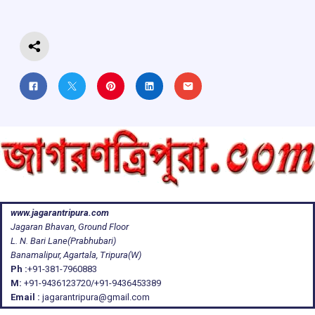
o
p
s
m
k
p
www.jagarantripura.com
Jagaran Bhavan, Ground Floor
L. N. Bari Lane(Prabhubari)
Banamalipur, Agartala, Tripura(W)
Ph :
+91-381-7960883
M:
+91-9436123720/+91-9436453389
Email :
jagarantripura@gmail.com