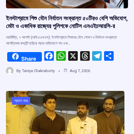
ইনস্টাগ্রামে শিশু যৌন নির্যাতন সংক্রান্ত ৫০টিরও বেশি অভিযোগ,
মেটা ও একাধিক রাজ্যের পুলিশকে নোটিস এনএইচআরসি-র
নয়াদিল্লি, ৭ আগস্ট (আইএএনএস): ইনস্টাগ্রামে শিশুদের যৌন শোষণ ও নির্যাতন সংক্রান্ত
আপত্তিকর কনটেন্ট ছড়িয়ে পড়ার অভিযোগে গত এক…
F
W
X
T
T
S
Share
a
h
hr
el
h
By
Taniya Chakraborty
Aug 7, 2026
ce
at
e
e
ar
b
s
a
gr
e
o
A
d
a
o
p
s
m
প্রধান খবর
k
p