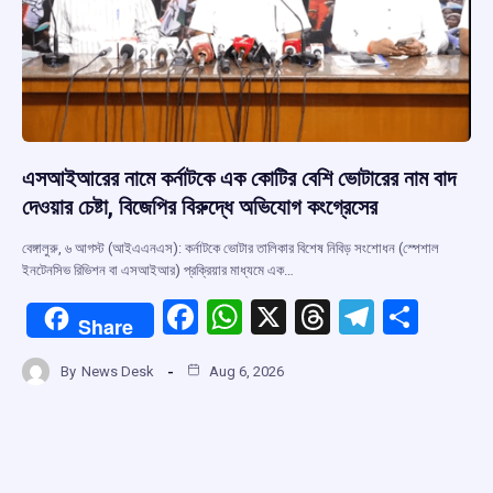
এসআইআরের নামে কর্নাটকে এক কোটির বেশি ভোটারের নাম বাদ
দেওয়ার চেষ্টা, বিজেপির বিরুদ্ধে অভিযোগ কংগ্রেসের
বেঙ্গালুরু, ৬ আগস্ট (আইএএনএস): কর্নাটকে ভোটার তালিকার বিশেষ নিবিড় সংশোধন (স্পেশাল
ইনটেনসিভ রিভিশন বা এসআইআর) প্রক্রিয়ার মাধ্যমে এক…
F
W
X
T
T
S
Share
a
h
hr
el
h
By
News Desk
Aug 6, 2026
ce
at
e
e
ar
b
s
a
gr
e
o
A
d
a