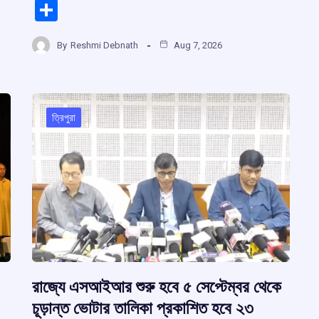
a
h
hr
el
S
r
ce
at
e
e
h
b
s
a
gr
By
Reshmi Debnath
Aug 7, 2026
ar
m
o
A
d
a
e
o
p
s
m
k
p
ত্রিপুরা
রাজ্যে এসআইআর শুরু হবে ৫ সেপ্টেম্বর থেকে
চূড়ান্ত ভোটার তালিকা প্রকাশিত হবে ২৩