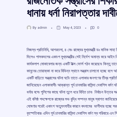
রাজনৈতিক সন্ত্রাসের শিক
ধানায় ধর্না নিরাপত্তার দাব
By
admin
May 4, 2023
0
নিজস্ব প্রতিনিধি, আগরতলা, ৪ মে৷৷ রাজ্যের মুখ্যমন্ত্রী ডঃ মানিক সাহ
দিলেও শাসকদলের একাংশ মুখ্যমন্ত্রীর সেই নির্দেশ অমান্য করে আইন নিজের
কার্যকলাপ মোকাবেলার জন্য একটি টাক্স ফোর্স গঠন করেছেন৷ কিন্তু তাতে
কানুনের তোয়াক্কা না করে বিভিন্ন স্থানে সন্ত্রাস চালানো হচ্ছে বলে
একটি বাড়িতে সন্ত্রাসের ঘটনা ঘটে৷ তাতে এলাকার জনগণের তীব্র প্রতিক্র
জানিয়েছেন এলাকাবাসী৷ আক্রান্ত পূর্ব চানমারির বাসিন্দা দেবাশিস বর্মণ 
ধর্নায় বসে৷ পুলিশের কাছে ঘটনা তুলে ধরে বিহিত চান৷ নির্বাচন উত্তর সন্
এই বলিষ্ঠ পদক্ষেপকে রাজ্যের শুভ বুদ্ধি সম্পন্ন মানুষ স্বাগত জানিয়েছে৷ প
ঘোষণার পরেই একাংশ অত্যুৎসাহীর কারনে বদনামের ভাগীদার হচ্ছে সর
বৃহস্পতিবার৷ এদিন পূর্ব চানমারির বাসিন্দা দেবাশিস বর্মণ স্ব পরিবারে এ