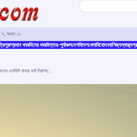
Search
মৃত ৭, আহত ১১
্রিপুরা
প্রধান খবর
দিনের খবর
উত্তর-পূর্বাঞ্চল
দেশ
বিদেশ
খেলা
বিনোদন
বাণিজ্য
স্বাস্থ্য
প্র
রাজনৈতিক সন্ত্রাসের শিকার পরিবারের সদস্যদের এনসিসি ধানায় ধর্না নিরাপত্তার দাবীতে