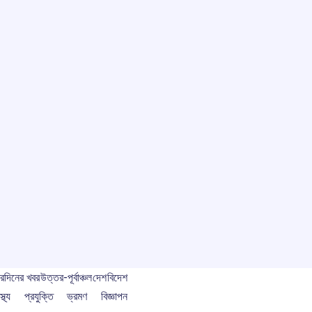
বর
দিনের খবর
উত্তর-পূর্বাঞ্চল
দেশ
বিদেশ
স্থ্য
প্রযুক্তি
ভ্রমণ
বিজ্ঞাপন