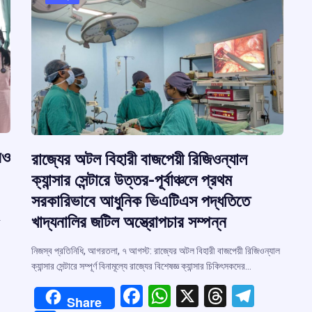
রও
রাজ্যের অটল বিহারী বাজপেয়ী রিজিওন্যাল
ক্যান্সার সেন্টারে উত্তর-পূর্বাঞ্চলে প্রথম
সরকারিভাবে আধুনিক ভিএটিএস পদ্ধতিতে
খাদ্যনালির জটিল অস্ত্রোপচার সম্পন্ন
া
নিজস্ব প্রতিনিধি, আগরতলা, ৭ আগস্ট: রাজ্যের অটল বিহারী বাজপেয়ী রিজিওন্যাল
ক্যান্সার সেন্টারে সম্পূর্ণ বিনামূল্যে রাজ্যের বিশেষজ্ঞ ক্যান্সার চিকিৎসকদের…
F
W
X
T
T
Share