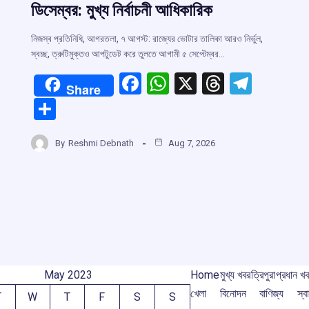
ডিসেম্বর: মুখ্য নির্বাচনী আধিকারিক
নিজস্ব প্রতিনিধি, আগরতলা, ৭ আগস্ট: রাজ্যের ভোটার তালিকা আরও নির্ভুল,
স্বচ্ছ, ত্রুটিমুক্তও আপটুডেট করে তুলতে আগামী ৫ সেপ্টেম্বর…
F
W
X
T
T
Share
a
h
hr
el
S
ce
at
e
e
r
h
b
s
a
gr
By
Reshmi Debnath
Aug 7, 2026
ar
o
A
d
a
m
e
o
p
s
m
k
p
May 2023
Home
মুখ্য খবর
ত্রিপুরা
প্রধান খ
খেলা
বিনোদন
বাণিজ্য
স্বা
T
W
T
F
S
S