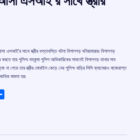
আসা এসআই’র সাথে স্ত্রীর
 এসআই’র সাথে স্ত্রীর ধস্তাধস্তি৷ ঘটনা বিশালগড় ঘনিয়ামারায়৷ বিশালগড়
ার করতে যায় পুলিশ৷ মহকুমা পুলিশ আধিকারিকের সামনেই বিশালগড় থানার সাব
খুঁজে না পেয়ে তার স্ত্রীর মোবাইল কেড়ে নেয় পুলিশ৷ বাড়ির সিসি ক্যামেরাও বাজেয়াপ্ত
একাধিক মামলা হয়৷
ads
elegram
Share