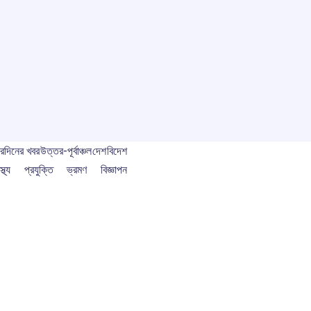
বর
দিনের খবর
উত্তর-পূর্বাঞ্চল
দেশ
বিদেশ
স্থ্য
প্রযুক্তি
ভ্রমণ
বিজ্ঞাপন