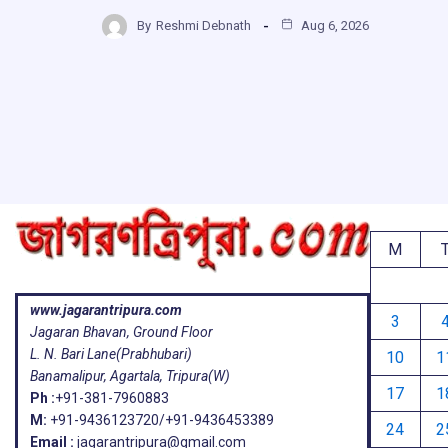
ce
at
e
e
h
b
s
a
g
By
Reshmi Debnath
Aug 6, 2026
ar
o
A
d
a
e
o
p
s
k
p
M
www.jagarantripura.com
3
Jagaran Bhavan, Ground Floor
L. N. Bari Lane(Prabhubari)
10
1
Banamalipur, Agartala, Tripura(W)
17
1
Ph :
+91-381-7960883
M:
+91-9436123720/+91-9436453389
24
2
Email :
jagarantripura@gmail.com