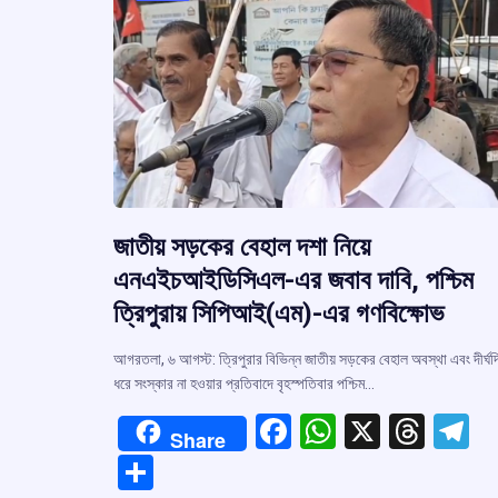
জাতীয় সড়কের বেহাল দশা নিয়ে
এনএইচআইডিসিএল-এর জবাব দাবি, পশ্চিম
ত্রিপুরায় সিপিআই(এম)-এর গণবিক্ষোভ
আগরতলা, ৬ আগস্ট: ত্রিপুরার বিভিন্ন জাতীয় সড়কের বেহাল অবস্থা এবং দীর্ঘদ
ধরে সংস্কার না হওয়ার প্রতিবাদে বৃহস্পতিবার পশ্চিম…
F
W
X
T
T
Share
a
h
hr
el
S