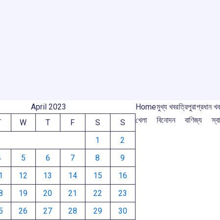
o
A
d
a
e
r
o
p
s
m
k
p
m
April 2023
Home
মুখ্য খবর
ত্রিপুরা
প্রধান খ
খেলা
বিনোদন
বাণিজ্য
স্বা
T
W
T
F
S
S
1
2
4
5
6
7
8
9
1
12
13
14
15
16
8
19
20
21
22
23
5
26
27
28
29
30