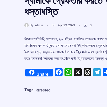
স্বামীকে গ্রেফতার করতে 
ধস্তাধস্তি
By
admin
Apr 29, 2023
0
নিজস্ব প্রতিনিধি, আগরতলা, ২৯ এপ্রিল৷৷ স্বামীকে গ্রেফতার করতে আসা
ঘনিয়ামারার এক অভিযুক্ত তথা কংগ্রেস কর্মী টিটু আহম্মেদকে গ্রেফত
ইনস্পেক্টর মৃদুল মজুমদারের ধস্তাধস্তি করে টিটুর স্ত্রী৷ কারণ স্বামীকে 
করে৷ বিধানসভা নির্বাচনের সময় কংগ্রেস কর্মী টিটু আহম্মেদের বিরুদ্ধে 
Facebook
WhatsApp
X
Thre
T
Share
Tags:
arrested