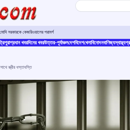
Search
ন্ত্রণরেখা পরিস্থিতি পর্যালোচনা
্রিপুরা
প্রধান খবর
দিনের খবর
উত্তর-পূর্বাঞ্চল
দেশ
বিদেশ
খেলা
বিনোদন
বাণিজ্য
স্বাস্থ্য
প্র
ে স্ত্রীর ধস্তাধস্তি