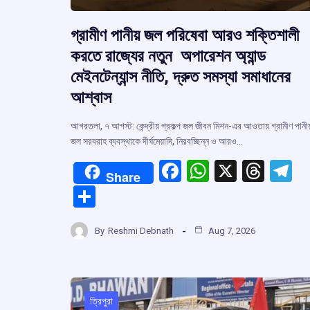
গ্রামীণ পানীয় জল পরিষেবা আরও শক্তিশালী
করতে রাজ্যের নতুন অপারেশন অ্যান্ড
মেইনটেন্যান্স নীতি, দ্রুত সমস্যা সমাধানের
আশ্বাস
আগরতলা, ৭ আগস্ট: কেন্দ্রীয় প্রকল্প জল জীবন মিশন-এর আওতায় গ্রামীণ পানীয
জল সরবরাহ ব্যবস্থাকে দীর্ঘমেয়াদি, নিরবচ্ছিন্ন ও আরও…
F
W
X
T
T
Share
a
h
hr
el
S
ce
at
e
e
h
b
s
a
g
By
Reshmi Debnath
Aug 7, 2026
ar
o
A
d
a
e
o
p
s
k
p
ত্রিপুরা