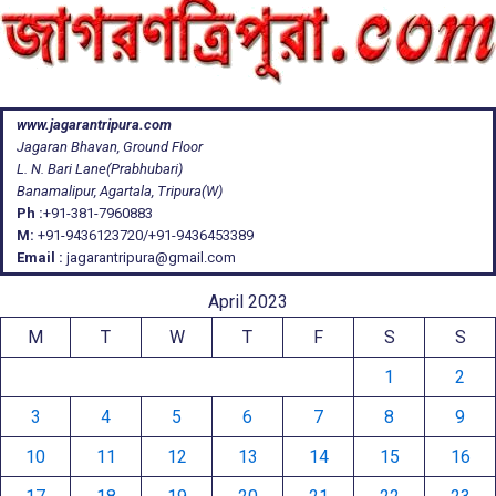
www.jagarantripura.com
Jagaran Bhavan, Ground Floor
L. N. Bari Lane(Prabhubari)
Banamalipur, Agartala, Tripura(W)
Ph :
+91-381-7960883
M:
+91-9436123720/+91-9436453389
Email :
jagarantripura@gmail.com
April 2023
M
T
W
T
F
S
S
1
2
3
4
5
6
7
8
9
10
11
12
13
14
15
16