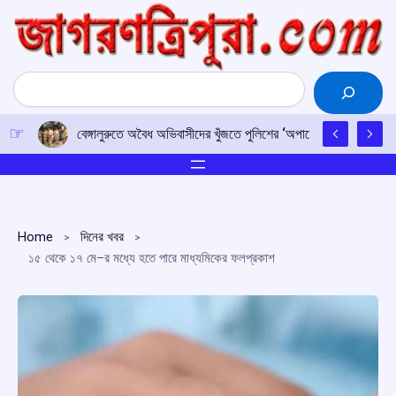
Skip
to
content
Search
বেঙ্গালুরুতে অবৈধ অভিবাসীদের খুঁজতে পুলিশের ‘অপারেশন মুক্তা’ অভিযা
Home
দিনের খবর
১৫ থেকে ১৭ মে–র মধ্যে হতে পারে মাধ্যমিকের ফলপ্রকাশ