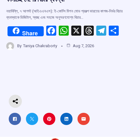
নয়াদিল্লি, ৭ আগস্ট (আইএএনএস): ই-কোর্টস মিশন মোড প্রকল্প ভারতের কাগজ-নির্ভর বিচার
ব্যবস্থাকে ডিজিটাল, স্বচ্ছ এবং সহজে অনুসরণযোগ্য বিচার…
F
W
X
T
T
S
Share
a
h
hr
el
h
By
Taniya Chakraborty
Aug 7, 2026
ce
at
e
e
ar
b
s
a
gr
e
o
A
d
a
o
p
s
m
k
p