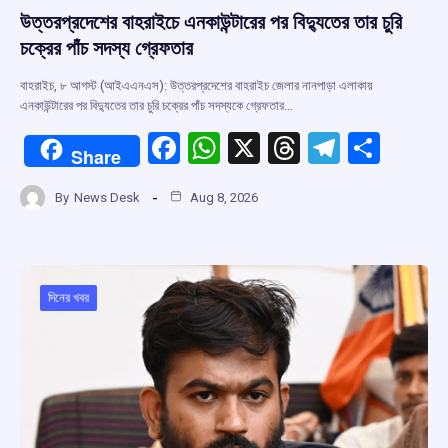
উত্তরপ্রদেশের বাহরাইচে এনকাউন্টারের পর বিদ্যুতের তার চুরি
চক্রের পাঁচ সদস্য গ্রেফতার
বাহরাইচ, ৮ আগস্ট (আইএএনএস): উত্তরপ্রদেশের বাহরাইচ জেলার নানপাড়া এলাকায়
এনকাউন্টারের পর বিদ্যুতের তার চুরি চক্রের পাঁচ সদস্যকে গ্রেফতার…
F
W
X
T
T
S
Share
a
h
hr
el
h
By
News Desk
Aug 8, 2026
ce
at
e
e
ar
b
s
a
gr
e
o
A
d
a
o
p
s
m
দিনের খবর
k
p