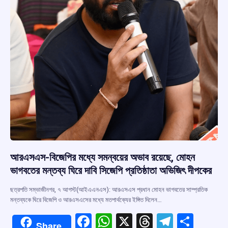
আরএসএস-বিজেপির মধ্যে সমন্বয়ের অভাব রয়েছে, মোহন
ভাগবতের মন্তব্য ঘিরে দাবি সিজেপি প্রতিষ্ঠাতা অভিজিৎ দীপকের
ছত্রপতি সম্ভাজীনগর, ৭ আগস্ট(আইএএনএস): আরএসএস প্রধান মোহন ভাগবতের সাম্প্রতিক
মন্তব্যকে ঘিরে বিজেপি ও আরএসএসের মধ্যে মতপার্থক্যের ইঙ্গিত দিলেন…
F
W
X
T
T
S
Share