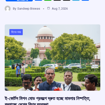
a
h
hr
el
h
By
Sandeep Biswas
Aug 7, 2026
ce
at
e
e
ar
b
s
a
gr
e
o
A
d
a
o
p
s
m
দিনের খবর
k
p
ই-কোর্টস মিশন মোড প্রকল্পে দ্রুত হচ্ছে মামলার নিষ্পত্তি,
বদলাচ্ছে দেশের বিচার ব্যবস্থা