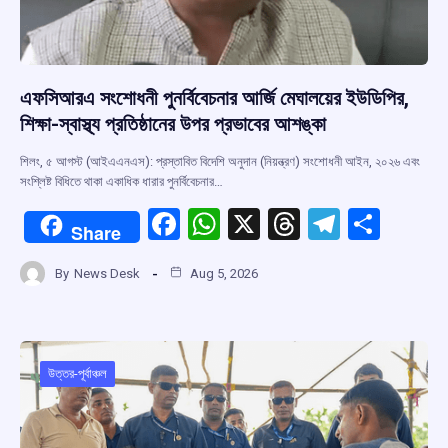
এফসিআরএ সংশোধনী পুনর্বিবেচনার আর্জি মেঘালয়ের ইউডিপির,
শিক্ষা-স্বাস্থ্য প্রতিষ্ঠানের উপর প্রভাবের আশঙ্কা
শিলং, ৫ আগস্ট (আইএএনএস): প্রস্তাবিত বিদেশি অনুদান (নিয়ন্ত্রণ) সংশোধনী আইন, ২০২৬ এবং
সংশ্লিষ্ট বিধিতে থাকা একাধিক ধারার পুনর্বিবেচনার…
F
W
X
T
T
S
Share
a
h
hr
el
h
By
News Desk
Aug 5, 2026
ce
at
e
e
ar
b
s
a
gr
e
o
A
d
a
o
p
s
m
উত্তর-পূর্বাঞ্চল
k
p