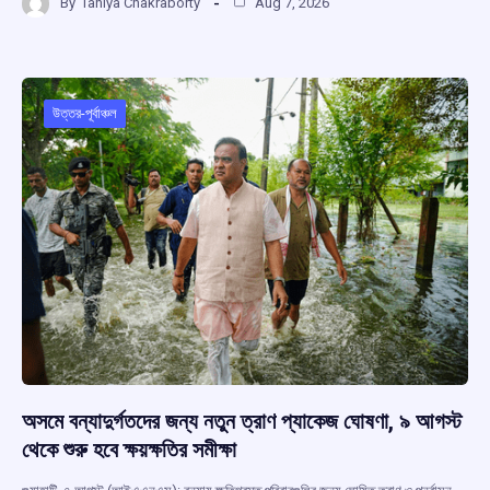
By
Taniya Chakraborty
Aug 7, 2026
ce
at
e
e
ar
b
s
a
gr
e
o
A
d
a
o
p
s
m
উত্তর-পূর্বাঞ্চল
k
p
অসমে বন্যাদুর্গতদের জন্য নতুন ত্রাণ প্যাকেজ ঘোষণা, ৯ আগস্ট
থেকে শুরু হবে ক্ষয়ক্ষতির সমীক্ষা