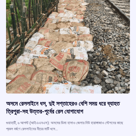
অসমে রেললাইনে ধস, দুই সপ্তাহেরও বেশি সময় ধরে ব্যাহত
ত্রিপুরা-সহ উত্তর-পূর্বের রেল যোগাযোগ
গুয়াহাটি, ৬ আগস্ট (আইএএনএস): অসমের ডিমা হাসাও জেলার নিউ হারাঙ্গাজাও স্টেশনের কাছে
প্রবল বর্ষণে রেললাইনের নীচের মাটি ধসে…