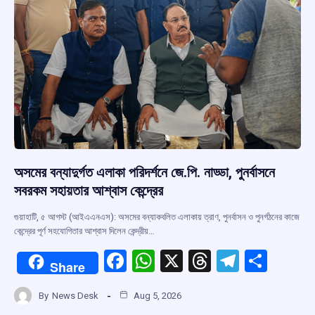
অসমের বন্যাদুর্গত এলাকা পরিদর্শনে জে.পি. নাড্ডা, পুনর্বাসনে
সবরকম সহায়তার আশ্বাস কেন্দ্রের
গুয়াহাটি, ৫ আগস্ট (আইএএনএস): অসমের বন্যাকবলিত এলাকায় ত্রাণ, পুনর্বাসন ও পুনর্গঠনের কাজে
কেন্দ্রের পূর্ণ সহযোগিতার আশ্বাস দিলেন কেন্দ্রীয়…
F
W
X
T
T
S
Share
a
h
hr
el
h
By
News Desk
Aug 5, 2026
ce
at
e
e
ar