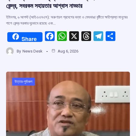
কেন্দ্র, সবরকম সহায়তার আশ্বাস নাড্ডার
ইটানগর, ৬ আগস্ট (আইএএনএস): অরুণাচল প্রদেশের বন্যা ও মেঘভাঙা বৃষ্টিতে ক্ষতিগ্রস্ত মানুষের
পাশে কেন্দ্র সরকার দৃঢ়ভাবে রয়েছে এবং…
F
W
X
T
T
S
Share
a
h
hr
el
h
By
News Desk
Aug 6, 2026
ce
at
e
e
ar
b
s
a
gr
e
o
A
d
a
o
p
s
m
উত্তর-পূর্বাঞ্চল
k
p