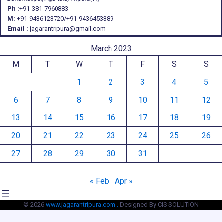
Ph :
+91-381-7960883
M:
+91-9436123720/+91-9436453389
Email :
jagarantripura@gmail.com
March 2023
M
T
W
T
F
S
S
1
2
3
4
5
6
7
8
9
10
11
12
13
14
15
16
17
18
19
20
21
22
23
24
25
26
27
28
29
30
31
« Feb
Apr »
© 2026
www.jagarantripura.com .
Designed By CIS SOLUTION