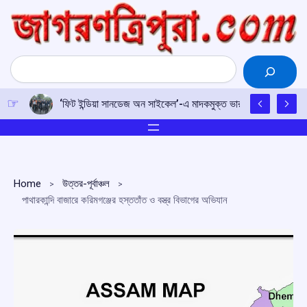
Skip
to
content
Search
‘ফিট ইন্ডিয়া সানডেজ অন সাইকেল’-এ মাদকমুক্ত ভারতের শপথ, নেতৃত্বে ক্র
Home
উত্তর-পূর্বাঞ্চল
পাথারকান্দি বাজারে করিমগঞ্জের হস্ততাঁত ও বস্ত্র বিভাগের অভিযান