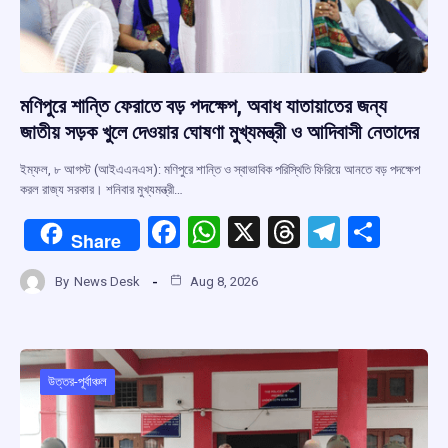
মণিপুরে শান্তি ফেরাতে বড় পদক্ষেপ, অবাধ যাতায়াতের জন্য
জাতীয় সড়ক খুলে দেওয়ার ঘোষণা মুখ্যমন্ত্রী ও আদিবাসী নেতাদের
ইম্ফল, ৮ আগস্ট (আইএএনএস): মণিপুরে শান্তি ও স্বাভাবিক পরিস্থিতি ফিরিয়ে আনতে বড় পদক্ষেপ
করল রাজ্য সরকার। শনিবার মুখ্যমন্ত্রী…
F
W
X
T
T
S
Share
a
h
hr
el
h
By
News Desk
Aug 8, 2026
ce
at
e
e
ar
b
s
a
gr
e
o
A
d
a
o
p
s
m
উত্তর-পূর্বাঞ্চল
k
p