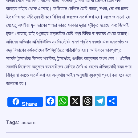
বাজার থেকে অনেক এ ধরনের গামছা বাজেয়াপ্ত করা হয় যা মেশিনে তৈরি এবং
রাজ্যের বাইরে থেকে এসেছে। অভিযানে মেশিনে তৈরি গামছা, দখনা, মেখেলা চাদর
ইত্যাদির মত ঐতিহ্যবাহী বস্ত্র বিক্রি না করতেও সতর্ক করা হয়। এতে জানানো হয়
যেহেতু অসমীয়া ফুল ছাপের গামছা ভারত সরকার দ্বারা স্বীকৃত হয়েছে এবং জিআই
ট্যাগ পেয়েছে, তাই শুধুমাত্র হস্ততাঁতে তৈরি পণ্য বিক্রি বা ক্রয়ের বৈধতা রয়েছে।
এদিনের অভিযান এক্সিকিউটিভ ম্যাজিস্ট্রেট মানশ প্রতিম বনজাং এবং হস্ততাঁত ও
বস্ত্র বিভাগের কর্মকর্তাদের উপস্থিতিতে পরিচালিত হয়। অভিযানে ভারপ্রাপ্ত
সার্কেল ইন্সপেক্টর কিশোর শইকিয়া, ইন্সপেক্টর, গুণজিৎ তালুকদার অংশ নেন । ওইদিন
সরকারি নির্দেশনা অনুসারে ব্যবসায়ীদের মেশিনে তৈরি এ ধরণের ঐতিহ্যবাহী বস্ত্র পণ্য
বিক্রি না করতে সতর্ক করা হয় অন্যথায় আইন অনুযায়ী ব্যবস্থা গ্রহণ করা হবে বলে
জানানো হয়।
Facebook
WhatsApp
X
Threads
Telegr
Shar
Share
Tags:
assam