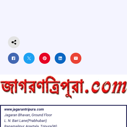
b
s
a
gr
e
o
A
d
a
o
p
s
m
k
p
www.jagarantripura.com
Jagaran Bhavan, Ground Floor
L. N. Bari Lane(Prabhubari)
Banamalipur, Agartala, Tripura(W)