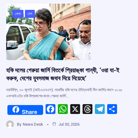
o
A
d
a
o
p
s
m
খেলা
দেশ
k
p
হকি দলের গেরুয়া জার্সি বিতর্কে প্রিয়াঙ্কা গান্ধী, ‘ওরা যা-ই
করুক, দেশের যুবসমাজ জবাব দিয়ে দিয়েছে’
নয়াদিল্লি, ৩০ জুলাই (আইএএনএস): ভারতীয় হকি দলের ঐতিহ্যবাহী নীল জার্সির বদলে ২০২৬
এফআইএইচ হকি বিশ্বকাপের জন্য গেরুয়া জার্সি…
F
W
X
T
T
S
Share
a
h
hr
el
h
By
News Desk
Jul 30, 2026
ce
at
e
e
ar