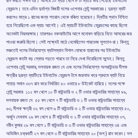
রান করতে সক্ষম হয়। আসরে ১০ ম্যাচ খেলে ৮ টি ম্যাচে জয় পেয়েছে ইউনাটেড
ফ্রেন্ডস। তবে এদিন দুর্ভাগ্য বিজয়ী দলের ওপেনার সেন্টু সরকারের। দুরন্ত ব্যাট
করলেও মাত্র ১ রানের জন্য শতরান থেকে বঞ্চিত হয়েছেন। দ্বিতীয় স্থান নিশ্চিত
হয়ে গিয়েছিলো এক ম্যাচ আগেই। এই ম্যাচটি ইউনাটেড ফ্রেন্ডসের কাছে ছিলো
অনেকটা নিয়মরক্ষার। তারপরও নকআউটের আগে মনোবল বাড়িয়ে নিতে আসরের জয়
পাওয়া জরুরি ছিলো। সেই লক্ষ্যেই মাঠে নেমেছিলেন পারভেজ সুলতান-‌রা। কিন্তু
শুরুতেই দলের নির্ভরযোগ্য ব্যাটসম্যান বিশাল ঘোষকে হারানোর পর ‌ইউনাটেড
ফ্রেন্ডস কতটা বড় স্কোর গড়তে পারবে তা নিয়ে দেখা দিয়েছিলো সন্দেহ। কিন্তু
ওপেনার সেন্টু সরকার, দলনায়ক রজত দে এবং দলের নির্ভরযোগ্য অলরাউন্ডার দীপক
ক্ষত্রীর দুরন্ত ব্যাটিংয়ে ‌ইউনাটেড ফ্রেন্ডস টসে জয়লাভ করে প্রথমে ব্যাট নিয়ে
পাহাড় সমান ৩৩৭ রান করে নির্ধারিত ৫০ ওভারে ৮ উইকেট হারিয়ে। দলের পক্ষে
সেন্টু সরকার ১১২ বল খেলে ১০ টি বাউন্ডারি ও ২ টি ওভার বাউন্ডারির সাহায্যে ৯৯,
দলনায়ক রজত দে ৫৫ বল খেলে ৭ টি বাউন্ডারি ও ১ টি ওভার বাউন্ডারির সাহায্যে
৬৩, দীপক ক্ষত্রী ৩২ বল খেলে ৬ টি বাউন্ডারি ও ২ টি ওভার বাউন্ডারির সাহায্যে ৫০,
অর্জুন দেবনাথ ২৬ বল খেলে ৪ টি বাউন্ডারি ও ২ টি ওভার বাউন্ডারির সাহায্যে ৩৭,
নবীন কুমার ২৯ বল খেলে ১ টি বাউন্ডারি ও ৩ টি ওভার বাউন্ডারির সাহায্যে ৩৪ এবং
অভিজিৎ চক্রবর্তী ২৭ বল খেলে ৩ টি বাউন্ডারির সাহায্যে ২০ (‌অপ:‌) রান করেন। দল