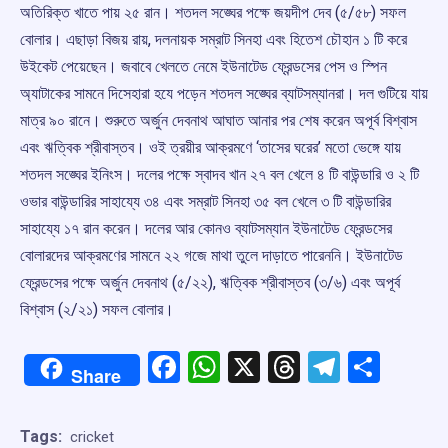
অতিরিক্ত খাতে পায় ২৫ রান। শতদল সঙ্ঘের পক্ষে জয়দীপ দেব (‌৫/‌৫৮) সফল
বোলার। এছাড়া বিজয় রায়, দলনায়ক সম্রাট সিনহা এবং হিতেশ চৌহান ১ টি করে
উইকেট পেয়েছেন। জবাবে খেলতে নেমে ইউনাটেড ফ্রেন্ডসের পেস ও স্পিন
অ্যাটাকের সামনে দিসেহারা হযে পড়েন শতদল সঙ্ঘের ব্যাটসম্যানরা। দল গুটিয়ে যায়
মাত্র ৯০ রানে। শুরুতে অর্জুন দেবনাথ আঘাত আনার পর শেষ করেন অপূর্ব বিশ্বাস
এবং ঋত্বিক শ্রীবাস্তব। ওই ত্রয়ীর আক্রমণে ‘‌তাসের ঘরের’ মতো ভেঙ্গে যায়
শতদল সঙ্ঘের ইনিংস। দলের পক্ষে স্বাদব খান ২৭ বল খেলে ৪ টি বাউন্ডারি ও ২ টি
ওভার বাউন্ডারির সাহায্যে‌ ৩৪ এবং সম্রাট সিনহা ৩৫ বল খেলে ৩ টি বাউন্ডারির
সাহায্যে ১৭ রান করেন। দলের আর কোনও ব্যাটসম্যান ইউনাটেড ফ্রেন্ডসের
বোলারদের আক্রমণের সামনে ২২ গজে মাথা তুলে দাড়াতে পারেননি। ইউনাটেড
ফ্রেন্ডসের পক্ষে অর্জুন দেবনাথ (‌৫/‌২২), ঋত্বিক শ্রীবাস্তব (‌৩/‌৬) এবং অপূর্ব
বিশ্বাস (‌২/‌২১) সফল বোলার।‌‌‌
Facebook
WhatsApp
X
Threads
Telegr
Shar
Share
Tags:
cricket