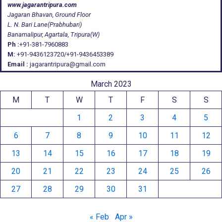
www.jagarantripura.com
Jagaran Bhavan, Ground Floor
L. N. Bari Lane(Prabhubari)
Banamalipur, Agartala, Tripura(W)
Ph :
+91-381-7960883
M:
+91-9436123720/+91-9436453389
Email :
jagarantripura@gmail.com
March 2023
M
T
W
T
F
S
S
1
2
3
4
5
6
7
8
9
10
11
12
13
14
15
16
17
18
19
20
21
22
23
24
25
26
27
28
29
30
31
« Feb
Apr »