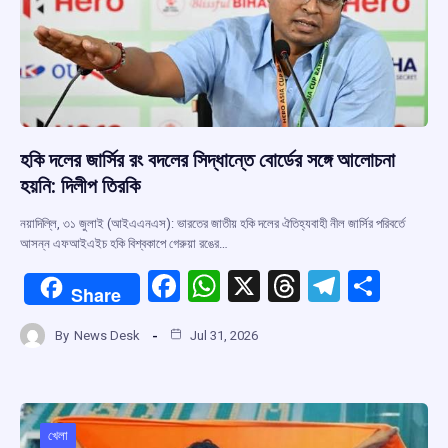
হকি দলের জার্সির রং বদলের সিদ্ধান্তে বোর্ডের সঙ্গে আলোচনা
হয়নি: দিলীপ তিরকি
নয়াদিল্লি, ৩১ জুলাই (আইএএনএস): ভারতের জাতীয় হকি দলের ঐতিহ্যবাহী নীল জার্সির পরিবর্তে
আসন্ন এফআইএইচ হকি বিশ্বকাপে গেরুয়া রঙের…
F
W
X
T
T
S
Share
a
h
hr
el
h
By
News Desk
Jul 31, 2026
ce
at
e
e
ar
b
s
a
gr
e
o
A
d
a
o
p
s
m
খেলা