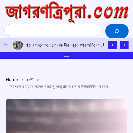
Skip
to
content
Search
ঋণের প্রলোভনে ১৩ লক্ষ টাকা প্রতারণার অভিযোগ, টাকা ফেরতের দাবিতে 
Home
খেলা
নিয়মরক্ষার ম্যাচে শতদল নতজানু প্রত্যাশিত রানার্স ইউনাইটেড ফ্রেন্ডস