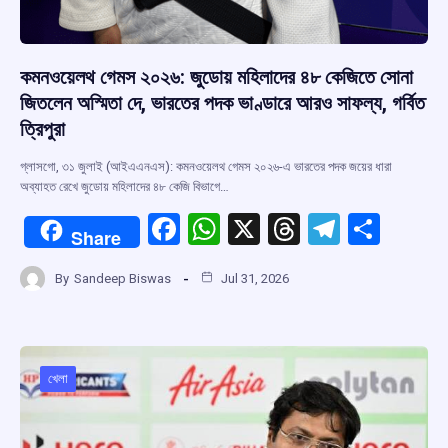
কমনওয়েলথ গেমস ২০২৬: জুডোয় মহিলাদের ৪৮ কেজিতে সোনা
জিতলেন অস্মিতা দে, ভারতের পদক ভাণ্ডারে আরও সাফল্য, গর্বিত
ত্রিপুরা
গ্লাসগো, ৩১ জুলাই (আইএএনএস): কমনওয়েলথ গেমস ২০২৬-এ ভারতের পদক জয়ের ধারা
অব্যাহত রেখে জুডোয় মহিলাদের ৪৮ কেজি বিভাগে…
F
W
X
T
T
S
Share
a
h
hr
el
h
By
Sandeep Biswas
Jul 31, 2026
ce
at
e
e
ar
b
s
a
gr
e
o
A
d
a
o
p
s
m
খেলা
k
p