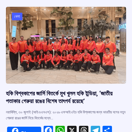
b
s
a
gr
e
o
A
d
a
o
p
s
m
খেলা
k
p
হকি বিশ্বকাপের জার্সি বিতর্কে মুখ খুলল হকি ইন্ডিয়া, ‘জাতীয়
পতাকার গেরুয়া রঙের বিশেষ তাৎপর্য রয়েছে’
নয়াদিল্লি, ৩০ জুলাই (আইএএনএস): ২০২৬ এফআইএইচ হকি বিশ্বকাপের জন্য ভারতীয় দলের নতুন
গেরুয়া রঙের জার্সি নিয়ে বিতর্কের মধ্যে…
F
W
X
T
T
S