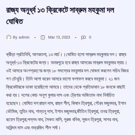
রাজ্য অনূর্ধ্ব ১৩ ক্রিকেটে সাব্রুম মহকুমা দল
ঘোষিত
By
admin
Mar 13, 2023
0
ক্রীড়া প্রতিনিধি, আগরতলা, ১৩ মার্চ।।ঘোষিত হলো সাব্রুম মহকুমার দল। রাজ্য
অনূর্ধ্ব-‌১৩ ক্রিকেটের জন্য। অমরপুরে হবে রাজ্য আসরের সাব্রুম মহকুমার ম্যাচ।
ওই আসরে অংশগ্রহণের জন্য ১৮ সদস্যের মহকুমার দল ঘোষনা করলেন সচিব বিজয়
গণ চৌধুরি। তিনি আশা করেন আসরে ভালো ফলাফল করবে মহকুমা। ২১ জন
ক্রিকেটারকে ডাকা হয়েছিলো আসরে। তাদের থেকে প্রতিভাবান ১৮ জনকে বাছাই
করা হয়। দলের কোচ অনুপ কুমার দাস এবং ট্রেণার অজিতাভ নাথ নির্বাচিত
হয়েছেন। ঘোষিত দল:‌রাহুল দাস, রাহুল শীল, কিষান ত্রিপুরা, গৌরব মজুমদার, ইশান
ভৌমিক, তুহিন নাথ, শান্তনু দাস, ইশান মজুমদার,জীতিন ত্রিপুরা, তনয় ত্রিপুরা,
রূহেল ত্রিপুরা,পল্লব নাথ, সৈকত মালি, সুরজ বনিক, সুজন ত্রিপুরা, সাগর নাথ,
অরিন্দম দাস এবং শুভ্রজিৎ শীল শর্মা।