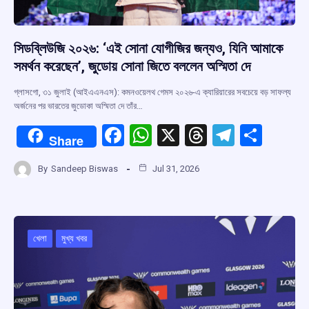
সিডব্লিউজি ২০২৬: ‘এই সোনা যোগীজির জন্যও, যিনি আমাকে
সমর্থন করেছেন’, জুডোয় সোনা জিতে বললেন অস্মিতা দে
গ্লাসগো, ৩১ জুলাই (আইএএনএস): কমনওয়েলথ গেমস ২০২৬-এ ক্যারিয়ারের সবচেয়ে বড় সাফল্য
অর্জনের পর ভারতের জুডোকা অস্মিতা দে তাঁর…
F
W
X
T
T
S
Share
a
h
hr
el
h
By
Sandeep Biswas
Jul 31, 2026
ce
at
e
e
ar
b
s
a
gr
e
o
A
d
a
o
p
s
m
খেলা
মুখ্য খবর
k
p