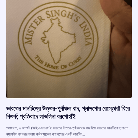
ভারতের মানচিত্রে উত্তর-পূর্বাঞ্চল বাদ, গ্লাসগোর রেস্তোরাঁ ঘিরে
বিতর্ক; প্রতিবাদে লাভলিনা বরগোহাঁই
গ্লাসগো, ২ আগস্ট (আইএএনএস): ভারতের উত্তর-পূর্বাঞ্চলকে বাদ দিয়ে ভারতের মানচিত্র ছাপানো
ন্যাপকিন ব্যবহার করায় স্কটল্যান্ডের গ্লাসগোর একটি ভারতীয়…