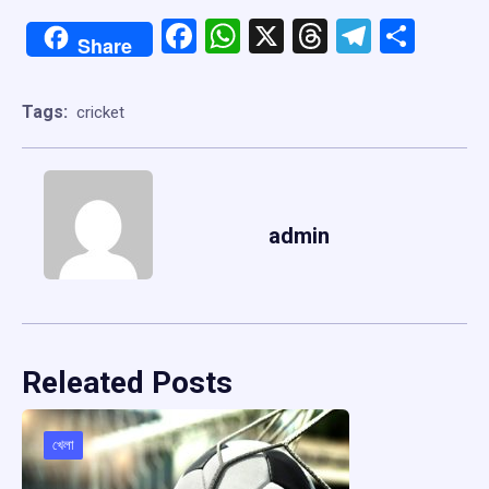
Facebook
WhatsApp
X
Threads
Telegr
Shar
Share
Tags:
cricket
admin
Releated Posts
খেলা