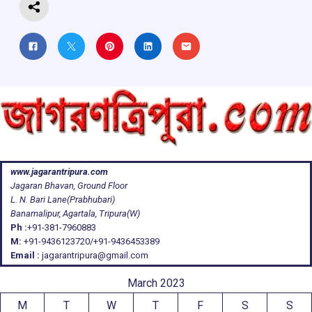
www.jagarantripura.com
Jagaran Bhavan, Ground Floor
L. N. Bari Lane(Prabhubari)
Banamalipur, Agartala, Tripura(W)
Ph :
+91-381-7960883
M:
+91-9436123720/+91-9436453389
Email :
jagarantripura@gmail.com
March 2023
M
T
W
T
F
S
S