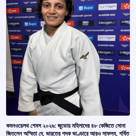
কমনওয়েলথ গেমস ২০২৬: জুডোয় মহিলাদের ৪৮ কেজিতে সোনা
জিতলেন অস্মিতা দে, ভারতের পদক ভাণ্ডারে আরও সাফল্য, গর্বিত