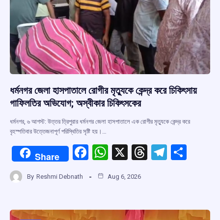
ধর্মনগর জেলা হাসপাতালে রোগীর মৃত্যুকে কেন্দ্র করে চিকিৎসায়
গাফিলতির অভিযোগ; অস্বীকার চিকিৎসকের
ধর্মনগর, ৬ আগস্ট: উত্তর ত্রিপুরার ধর্মনগর জেলা হাসপাতালে এক রোগীর মৃত্যুকে কেন্দ্র করে
বৃহস্পতিবার উত্তেজনাপূর্ণ পরিস্থিতির সৃষ্টি হয়।…
F
W
X
T
T
S
Share
a
h
hr
el
h
By
Reshmi Debnath
Aug 6, 2026
ce
at
e
e
ar
b
s
a
gr
e
o
A
d
a