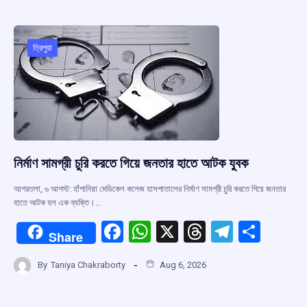
b
s
a
gr
e
o
A
d
a
o
p
s
m
ত্রিপুরা
k
p
নির্মাণ সামগ্রী চুরি করতে গিয়ে জনতার হাতে আটক যুবক
আগরতলা, ৬ আগস্ট: হাঁপানিয়া মেডিকেল কলেজ হাসপাতালের নির্মাণ সামগ্রী চুরি করতে গিয়ে জনতার
হাতে আটক হল এক ব্যক্তি।…
F
W
X
T
T
S
Share
a
h
hr
el
h
By
Taniya Chakraborty
Aug 6, 2026
ce
at
e
e
ar
b
s
a
gr
e