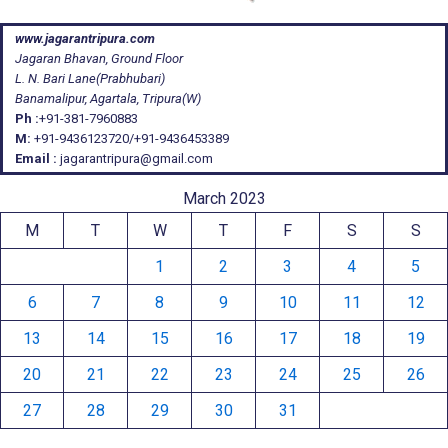
www.jagarantripura.com
Jagaran Bhavan, Ground Floor
L. N. Bari Lane(Prabhubari)
Banamalipur, Agartala, Tripura(W)
Ph :
+91-381-7960883
M:
+91-9436123720/+91-9436453389
Email :
jagarantripura@gmail.com
March 2023
M
T
W
T
F
S
S
1
2
3
4
5
6
7
8
9
10
11
12
13
14
15
16
17
18
19
20
21
22
23
24
25
26
27
28
29
30
31