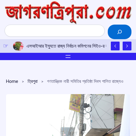
Skip
to
content
Search
এসআইআর ইস্যুতে রাজ্য নির্বাচন কমিশনের সিইও-র কাছে আইপিএফটির ড
Home
ত্রিপুরা
গণতান্ত্রিক নারী সমিতির প্রতিষ্ঠা দিবস পালিত রাজ্যেও