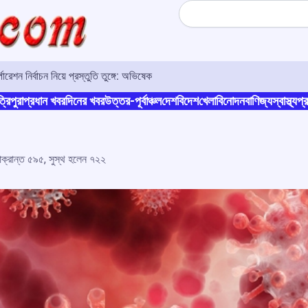
Search
রেশন নির্বাচন নিয়ে প্রস্তুতি তুঙ্গে: অভিষেক
্রিপুরা
প্রধান খবর
দিনের খবর
উত্তর-পূর্বাঞ্চল
দেশ
বিদেশ
খেলা
বিনোদন
বাণিজ্য
স্বাস্থ্য
প্র
আক্রান্ত ৫৯৫, সুস্থ হলেন ৭২২