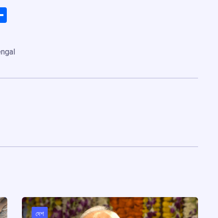
ads
elegram
Share
ngal
দেশ