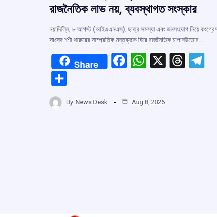
রাজনৈতিক লাভ নয়, ব্যবস্থাগত সংস্কার
নয়াদিল্লি, ৮ আগস্ট (আইএএনএস): ছাত্র সমস্যা এবং জনসংযোগ নিয়ে কংগ্রে
সাংসদ শশী থারুরের সাম্প্রতিক মন্তব্যকে ঘিরে রাজনৈতিক চাপানউতোর…
F
W
X
T
T
Share
a
h
hr
el
S
ce
at
e
e
h
b
s
a
g
By
News Desk
Aug 8, 2026
ar
o
A
d
a
e
o
p
s
k
p