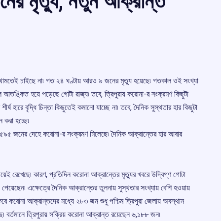
র মৃত্যু, নতুন আক্রান্ত
িল থামতেই চাইছে না৷ গত ২৪ ঘণ্টায় আরও ৯ জনের মৃত্যু হয়েছে৷ গতকাল ওই সংখ্যা
লে আতঙ্কিত হয়ে পড়েছে গোটা রাজ্য৷ তবে, ত্রিপুরায় করোনা-র সংক্রমণ কিছুটা
ীর্ষ হারে বৃদ্ধি চিন্তা কিছুতেই কমানো যাচ্ছে না৷ তবে, দৈনিক সুস্থতার হার কিছুটা
ে করা হচ্ছে৷
তে ৫৯৫ জনের দেহে করোনা-র সংক্রমণ মিলেছে৷ দৈনিক আক্রান্তের হার আবার
য়েই রেখেছে৷ কারণ, প্রতিদিন করোনা আক্রান্তের মৃত্যুর খবরে উদ্বিগ্ণ গোটা
েয়েছেন৷ এক্ষেত্রে দৈনিক আক্রান্তের তুলনায় সুস্থতার সংখ্যায় বেশি হওয়ায়
 করে করোনা আক্রান্তদের মধ্যে ২৮৩ জন শুধু পশ্চিম ত্রিপুরা জেলায় অবস্থান
ছে৷ বর্তমানে ত্রিপুরায় সক্রিয় করোনা আক্রান্ত রয়েছেন ৬,১৮৮ জন৷