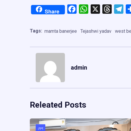
Facebook
WhatsApp
X
Thre
T
Share
Tags:
mamta banerjee
Tejashwi yadav
west be
admin
Releated Posts
দেশ