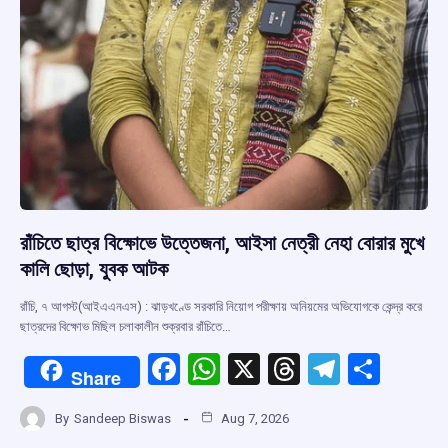
রাঁচিতে ছাত্র বিক্ষোভে উত্তেজনা, আইসা নেত্রী নেহা বোরার মুখে
কালি ছোড়া, যুবক আটক
রাঁচি, ৭ আগস্ট(আইএএনএস) : ঝাড়খণ্ডে সরকারি নিয়োগ পরীক্ষায় অনিয়মের অভিযোগকে কেন্দ্র করে
ছাত্রদের বিক্ষোভ মিছিল চলাকালীন শুক্রবার রাঁচিতে…
F
W
X
T
T
S
Share
a
h
hr
el
h
By
Sandeep Biswas
Aug 7, 2026
ce
at
e
e
ar