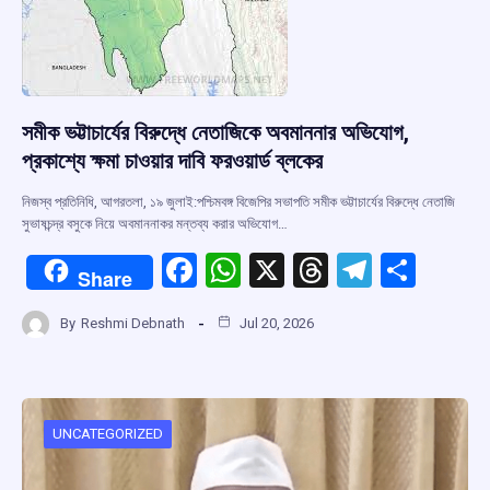
সমীক ভট্টাচার্যের বিরুদ্ধে নেতাজিকে অবমাননার অভিযোগ,
প্রকাশ্যে ক্ষমা চাওয়ার দাবি ফরওয়ার্ড ব্লকের
নিজস্ব প্রতিনিধি, আগরতলা, ১৯ জুলাই:পশ্চিমবঙ্গ বিজেপির সভাপতি সমীক ভট্টাচার্যের বিরুদ্ধে নেতাজি
সুভাষচন্দ্র বসুকে নিয়ে অবমাননাকর মন্তব্য করার অভিযোগ…
F
W
X
T
T
S
Share
a
h
hr
el
h
By
Reshmi Debnath
Jul 20, 2026
ce
at
e
e
ar
b
s
a
gr
e
o
A
d
a
o
p
s
m
UNCATEGORIZED
k
p