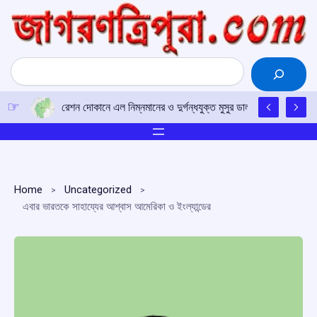
Skip
to
content
Search
রেশন দোকানে এল নিম্নমানের ও দুর্গন্ধযুক্ত মুসুর ডাল, বিতরণে আপত্তি
Home
Uncategorized
এবার ভারতকে সাহায্যের আশ্বাস আমেরিকা ও ইংল্যান্ডের