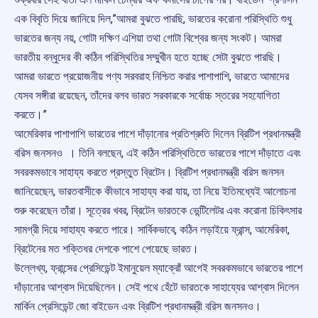
এক বিবৃতি দিয়ে জানিয়ে দিল,”আমরা বুঝতে পারছি, ভারতের করোনা পরিস্থিতি শুধু
ভারতের জন্য নয়, গোটা দক্ষিণ এশিয়া তথা গোটা বিশ্বের জন্য সংকট। আমরা
ভারতীয় বন্ধুদের কী কঠিন পরিস্থিতির সম্মুখীন হতে হচ্ছে সেটা বুঝতে পারছি।
আমরা ভারতে প্রয়োজনীয় পণ্য সরবরাহ নিশ্চিত করার পাশাপাশি, ভারতে আমাদের
যেসব সঙ্গীরা রয়েছেন, তাঁদের বলব ভারত সরকারকে সর্বোচ্চ স্তরের সহযোগিতা
করতে।”
আমেরিকার পাশাপাশি ভারতের পাশে দাঁড়ানোর প্রতিশ্রুতি দিলেন ব্রিটিশ প্রধানমন্ত্রী
বরিস জনসনও । তিনি বলছেন, এই কঠিন পরিস্থিতিতে ভারতের পাশে দাঁড়াতে এবং
সবরকমভাবে সাহায্য করতে প্রস্তুত ব্রিটেন। ব্রিটিশ প্রধানমন্ত্রী বরিস জনসন
জানিয়েছেন, ভারতবাসীকে কীভাবে সাহায্য করা যায়, তা নিয়ে ইতিমধ্যেই আলোচনা
শুরু করেছেন তাঁরা। সূত্রের খবর, ব্রিটেন ভারতকে ভেন্টিলেটর এবং করোনা চিকিৎসার
সামগ্রী দিয়ে সাহায্য করতে পারে। সার্বিকভাবে, কঠিন লড়াইয়ে ফ্রান্স, আমেরিকা,
ব্রিটেনের মত শক্তিধর দেশকে পাশে পেয়েছে ভারত।
উল্লেখ্য, ফ্রান্সের প্রেসিডেন্ট ইমানুয়েল ম্যাক্রোঁ আগেই সবরকমভাবে ভারতের পাশে
দাঁড়ানোর আশ্বাস দিয়েছিলেন। সেই পথে হেঁটে ভারতকে সাহায্যের আশ্বাস দিলেন
মার্কিন প্রেসিডেন্ট জো বাইডেন এবং ব্রিটিশ প্রধানমন্ত্রী বরিস জনসনও।