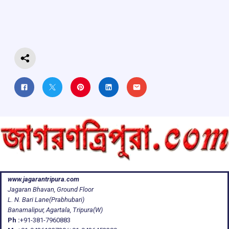
o
A
d
a
o
p
s
m
k
p
www.jagarantripura.com
Jagaran Bhavan, Ground Floor
L. N. Bari Lane(Prabhubari)
Banamalipur, Agartala, Tripura(W)
Ph :
+91-381-7960883