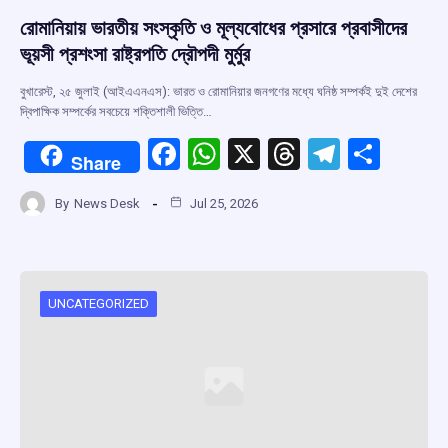
রোমানিয়ায় ভারতীয় সংস্কৃতি ও মূল্যবোধের প্রসারে প্রবাসীদের
ভূয়সী প্রশংসা রাষ্ট্রপতি দ্রৌপদী মুর্মুর
বুখারেস্ট, ২৫ জুলাই (আইএএনএস): ভারত ও রোমানিয়ার জনগণের মধ্যে ঘনিষ্ঠ সম্পর্কই দুই দেশের
দ্বিপাক্ষিক সম্পর্কের সবচেয়ে শক্তিশালী ভিত্তি…
F
W
X
T
T
S
Share
a
h
hr
el
h
By
News Desk
Jul 25, 2026
ce
at
e
e
ar
b
s
a
gr
e
o
A
d
a
o
p
s
m
UNCATEGORIZED
k
p