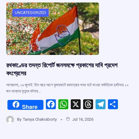
o
A
d
a
o
p
s
m
UNCATEGORIZED
k
p
রথকাণ্ডের তদন্ত রিপোর্ট জনসমক্ষে প্রকাশের দাবি প্রদেশ
কংগ্রেসের
আগরতলা, ১৬ জুলাই: তিন বছর আগে কুমারঘাটে রথযাত্রার সময় ঘটে যাওয়া মর্মান্তিক দুর্ঘটনায় ১০
জন ভক্তের মৃত্যুর ঘটনায়…
F
W
X
T
T
S
Share
a
h
hr
el
h
By
Taniya Chakraborty
Jul 16, 2026
ce
at
e
e
ar
b
s
a
gr
e