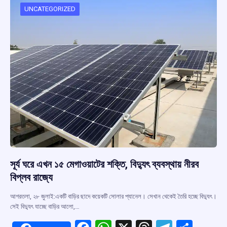
o
p
s
m
UNCATEGORIZED
k
p
সূর্য ঘরে এখন ১৫ মেগাওয়াটের শক্তি, বিদ্যুৎ ব্যবস্থায় নীরব
বিপ্লব রাজ্যে
আগরতলা, ২৮ জুলাই:একটি বাড়ির ছাদে কয়েকটি সোলার প্যানেল। সেখান থেকেই তৈরি হচ্ছে বিদ্যুৎ।
সেই বিদ্যুৎ যাচ্ছে বাড়ির আলো,…