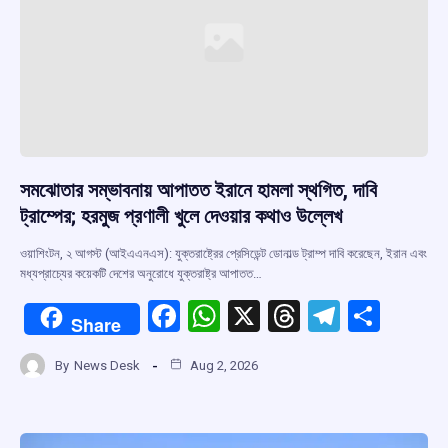
k
p
সমঝোতার সম্ভাবনায় আপাতত ইরানে হামলা স্থগিত, দাবি
ট্রাম্পের; হরমুজ প্রণালী খুলে দেওয়ার কথাও উল্লেখ
ওয়াশিংটন, ২ আগস্ট (আইএএনএস): যুক্তরাষ্ট্রের প্রেসিডেন্ট ডোনাল্ড ট্রাম্প দাবি করেছেন, ইরান এবং
মধ্যপ্রাচ্যের কয়েকটি দেশের অনুরোধে যুক্তরাষ্ট্র আপাতত…
F
W
X
T
T
S
Share
a
h
hr
el
h
By
News Desk
Aug 2, 2026
ce
at
e
e
ar
b
s
a
gr
e
o
A
d
a