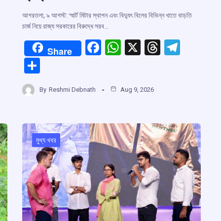
আগরতলা, ৯ আগস্ট: স্মার্ট মিটার স্থাপন এবং বিদ্যুৎ বিলের বিভিন্ন খাতে বাড়তি
চার্জ নিয়ে রাজ্য সরকারের বিরুদ্ধে সরব…
F
W
X
T
T
Share
a
h
hr
el
S
r
ce
at
e
e
h
b
s
a
gr
By
Reshmi Debnath
Aug 9, 2026
ar
m
o
A
d
a
e
o
p
s
m
k
p
মুখ্য খবর