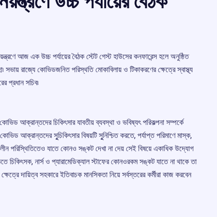
ন্ত্রণে উচ্চ পর্যায়ের বৈঠক
ন্ত্রণে আজ এক উচ্চ পর্যায়ের বৈঠক স্টেট গেস্ট হাউসের কনফারেন্স হলে অনুষ্ঠিত
া৷ সভায় রাজ্যে কোভিডজনিত পরিস্থতি মোকাবিলায় ও টিকাকরণের ক্ষেত্রে স্বাস্থ্য
রের প্রধান সচিব৷
োভিড আক্রান্তদের চিকিৎসার যাবতীয় ব্যবস্থা ও ভবিষ্যৎ পরিকল্পনা সম্পর্কে
োভিড আক্রান্তদের সুুচিকিৎসার বিষয়টি সুুনিশ্চিত করতে, পর্যাপ্ত পরিমাণে মাস্ক,
ৎকালীন পরিস্থিতিতেও যাতে কোনও সঙ্কট দেখা না দেয় সেই বিষয়ে একাধিক উদ্যোগ
িতে চিকিৎসক, নার্স ও প্যারামেডিক্যাল স্টাফের কোনওরকম সঙ্কট যাতে না থাকে তা
ব ক্ষেত্রে দায়িত্ব সহকারে ইতিবাচক মানসিকতা নিয়ে সর্বস্তরের কর্মীরা কাজ করবেন