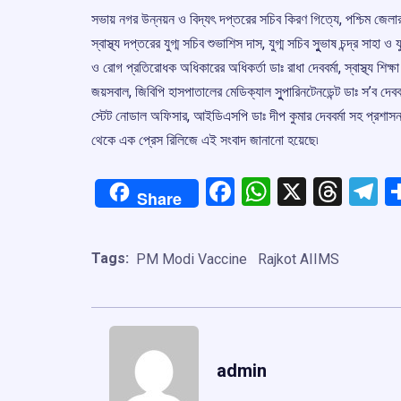
সভায় নগর উন্নয়ন ও বিদ্যৎ দপ্তরের সচিব কিরণ গিত্যে, পশ্চিম জেলার 
স্বাস্থ্য দপ্তরের যুগ্ম সচিব শুভাশিস দাস, যুগ্ম সচিব সুুভাষ চন্দ্র সাহা ও
ও রোগ প্রতিরোধক অধিকারের অধিকর্তা ডাঃ রাধা দেববর্মা, স্বাস্থ্য শিক্ষা অ
জয়সবাল, জিবিপি হাসপাতালের মেডিক্যাল সুুপারিনটেনডেন্ট ডাঃ স’ব দেবব
স্টেট নোডাল অফিসার, আইডিএসপি ডাঃ দীপ কুমার দেববর্মা সহ প্রশাসন
থেকে এক প্রেস রিলিজে এই সংবাদ জানানো হয়েছে৷
Facebook
WhatsApp
X
Thre
T
Share
Tags:
PM Modi Vaccine
Rajkot AIIMS
admin