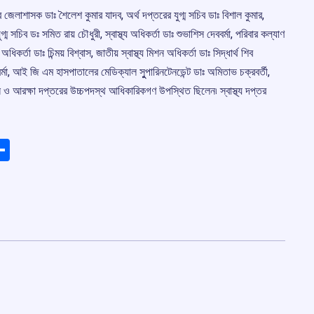
জেলাশাসক ডাঃ শৈলেশ কুমার যাদব, অর্থ দপ্তরের যুগ্ম সচিব ডাঃ বিশাল কুমার,
 যুগ্ম সচিব ডঃ সমিত রায় চৌধুরী, স্বাস্থ্য অধিকর্তা ডাঃ শুভাশিস দেববর্মা, পরিবার কল্যাণ
ধিকর্তা ডাঃ চিন্ময় বিশ্বাস, জাতীয় স্বাস্থ্য মিশন অধিকর্তা ডাঃ সিদ্ধার্থ শিব
র্মা, আই জি এম হাসপাতালের মেডিক্যাল সুুপারিনটেনডেন্ট ডাঃ অমিতাভ চক্রবর্তী,
 ও আরক্ষা দপ্তরের উচ্চপদস্থ আধিকারিকগণ উপস্থিত ছিলেন৷ স্বাস্থ্য দপ্তর
ads
elegram
Share