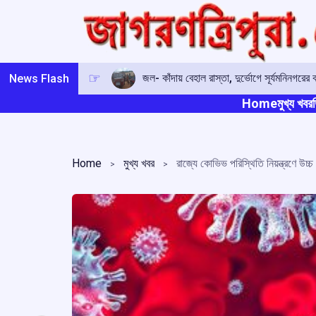
Skip
to
content
জল- কাঁদায় বেহাল রাস্তা, দুর্ভোগে সূর্যমনিনগরের বা
News Flash
Home
মুখ্য খবর
ত
Home
মুখ্য খবর
রাজ্যে কোভিভ পরিস্থিতি নিয়ন্ত্রণে উচ্চ 