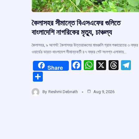
কৈলাসহর সীমান্তে বিএসএফের গুলিতে
বাংলাদেশি নাগরিকের মৃত্যু, চাঞ্চল্য
কৈলাসহর, ৯ আগস্ট: কৈলাসহর উত্তরাঞ্চলের মাগুরুলি গ্রাম পঞ্চায়েতের ৩ নম্বর
ওয়ার্ডের ভারত-বাংলাদেশ সীমান্তবর্তী ৪৭ নম্বর গেট সংলগ্ন এলাকায়…
F
W
X
T
T
Share
a
h
hr
el
S
ce
at
e
e
h
b
s
a
g
By
Reshmi Debnath
Aug 9, 2026
ar
o
A
d
a
e
o
p
s
k
p