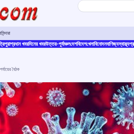
Search
সিন্দারা
্রিপুরা
প্রধান খবর
দিনের খবর
উত্তর-পূর্বাঞ্চল
দেশ
বিদেশ
খেলা
বিনোদন
বাণিজ্য
স্বাস্থ্য
প্র
পর্যায়ের বৈঠক