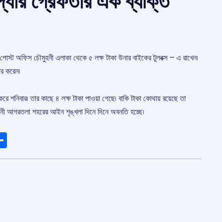
উদ্ধার গ্রেফতার এক ব্যক্তি
োস্ট অফিস চৌমুহনী এলাকা থেকে ৫ লক্ষ টাকা উনার বাইকের টুলবক্স – এ রাখেন৷
আর করেন৷
ে শনিবার৷ তার কাছে ৪ লক্ষ টাকা পাওয়া গেছে৷ বাকি টাকা কোথায় রয়েছে তা
জধানী আগরতলা শহরের আইন শৃঙ্খলা দিনে দিনে অবনতি হচ্ছে৷
ads
elegram
Share