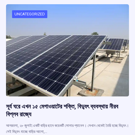
o
A
d
a
o
p
s
m
UNCATEGORIZED
k
p
সূর্য ঘরে এখন ১৫ মেগাওয়াটের শক্তি, বিদ্যুৎ ব্যবস্থায় নীরব
বিপ্লব রাজ্যে
আগরতলা, ২৮ জুলাই:একটি বাড়ির ছাদে কয়েকটি সোলার প্যানেল। সেখান থেকেই তৈরি হচ্ছে বিদ্যুৎ।
সেই বিদ্যুৎ যাচ্ছে বাড়ির আলো,…