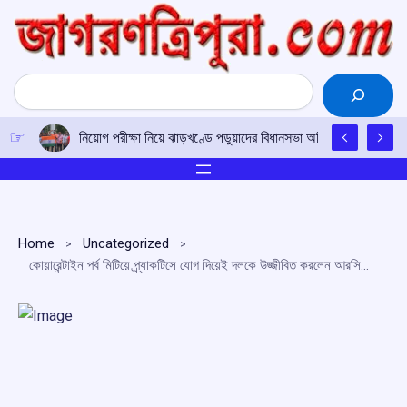
Skip
to
content
Search
নিয়োগ পরীক্ষা নিয়ে ঝাড়খণ্ডে পড়ুয়াদের বিধানসভা অভিযান, সংস্কার ও
Home
Uncategorized
কোয়ারেন্টাইন পর্ব মিটিয়ে প্র্যাকটিসে যোগ দিয়েই দলকে উজ্জীবিত করলেন আরসিবি অধিনায়ক কোহলি