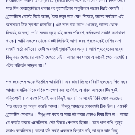
গিয়েছিলেন বিরাট। ১ এপ্রিল চেন্নাইয়ে টিমের সঙ্গে তিনি যোগ দেন। নিয়ম মেনে
সাত দিন কোয়ারেন্টাইনে থাকার পর বৃহস্পতিবার অনুশীলনে নামেন বিরাট কোহলি ।
প্র্যাকটিসে নেমেই বিরাট বলেন, ‘যারা নতুন দলে যোগ দিয়েছে, তাদের সবাইকে এই
অসাধারণ টিমে স্বাগত জানাচ্ছি। এই দলে যারা আগে খেলেছে, তাদের থেকে
নিশ্চয়ই শুনেছো, গোটা মরশুম জুড়ে এই দলের পরিবেশ, কর্মক্ষমতা সবটাই অসাধারণ
থাকে। আমি সকলের থেকে একটা জিনিসই আশা করব, প্রত্যেকেই বেশির ভাগ
সময়টা মাঠে কাটাবে। সেটা অবশ্যই প্র্যাকটিসের জন্য। আমি প্রত্যেকের মধ্যে
কিছু করে দেখানোর আর্জটা দেখতে চাই। আমরা সব সময়ে এ ভাবেই খেলে এসেছি।
এটার পরিবর্তন সম্ভব নয়।’
গত বছর প্লে অফে উঠেছিল আরসিবি। এর কারণ হিসেবে বিরাট বলেছেন, ‘গত বছর
আমাদের সঠিক দিকে সঠিক পদক্ষেপ করা হয়েছিল, এ বারও আমাদের টিম খুবই
শক্তিশালী। এ বারও নিশ্চয়ই ভাল কিছুই হবে।’ এর সঙ্গেই তিনি যোগ করেছেন,
‘গত বছরও খুব আনন্দ করেছি আমরা। কিন্তু আমাদের ফোকাসটা ঠিক ছিল। এমনকী
প্র্যাকটিস সেশনেও। বিশৃঙ্খলা করার বা সময় নষ্ট করার কোনও বিষয় ছিল না। আমরা
যে কাজটা করতে এসেছিলাম, সেই বিষয়ে পেশাদার ছিলাম। তবে পাশাপাশি প্রচুর
মজাও করেছিলাম। আমরা যদি সবাই একসঙ্গে বিশ্বাস করি, তা হলে ভাল কিছু