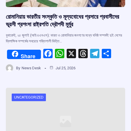
রোমানিয়ায় ভারতীয় সংস্কৃতি ও মূল্যবোধের প্রসারে প্রবাসীদের
ভূয়সী প্রশংসা রাষ্ট্রপতি দ্রৌপদী মুর্মুর
বুখারেস্ট, ২৫ জুলাই (আইএএনএস): ভারত ও রোমানিয়ার জনগণের মধ্যে ঘনিষ্ঠ সম্পর্কই দুই দেশের
দ্বিপাক্ষিক সম্পর্কের সবচেয়ে শক্তিশালী ভিত্তি…
F
W
X
T
T
S
Share
a
h
hr
el
h
By
News Desk
Jul 25, 2026
ce
at
e
e
ar
b
s
a
gr
e
o
A
d
a
o
p
s
m
UNCATEGORIZED
k
p