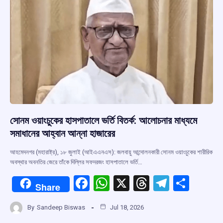
k
p
সোনম ওয়াংচুকের হাসপাতালে ভর্তি বিতর্ক: আলোচনার মাধ্যমে
সমাধানের আহ্বান আন্না হাজারের
আহমেদনগর (মহারাষ্ট্র), ১৮ জুলাই (আইএএনএস): জলবায়ু আন্দোলনকারী সোনম ওয়াংচুকের শারীরিক
অবস্থার অবনতির জেরে তাঁকে দিল্লির সফদরজং হাসপাতালে ভর্তি…
F
W
X
T
T
S
Share
a
h
hr
el
h
By
Sandeep Biswas
Jul 18, 2026
ce
at
e
e
ar