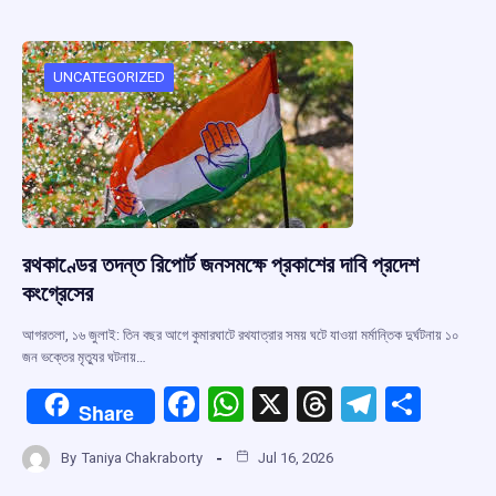
b
s
a
gr
e
o
A
d
a
o
p
s
m
UNCATEGORIZED
k
p
রথকাণ্ডের তদন্ত রিপোর্ট জনসমক্ষে প্রকাশের দাবি প্রদেশ
কংগ্রেসের
আগরতলা, ১৬ জুলাই: তিন বছর আগে কুমারঘাটে রথযাত্রার সময় ঘটে যাওয়া মর্মান্তিক দুর্ঘটনায় ১০
জন ভক্তের মৃত্যুর ঘটনায়…
F
W
X
T
T
S
Share
a
h
hr
el
h
By
Taniya Chakraborty
Jul 16, 2026
ce
at
e
e
ar