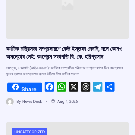
কর্ণাটক মন্ত্রিসভা সম্প্রসারণে কেউ ইস্তফা দেননি, দলে কোনও
অসন্তোষ নেই: কংগ্রেস সভাপতি বি. কে. হরিপ্রসাদ
বেঙ্গালুরু, ৪ আগস্ট (আইএএনএস): কর্ণাটকে সাম্প্রতিক মন্ত্রিসভা সম্প্রসারণকে ঘিরে কংগ্রেসের
অন্দরে ব্যাপক অসন্তোষের জল্পনা উড়িয়ে দিয়ে কর্ণাটক প্রদেশ…
F
W
X
T
T
S
Share
a
h
hr
el
h
By
News Desk
Aug 4, 2026
ce
at
e
e
ar
b
s
a
gr
e
o
A
d
a
o
p
s
m
UNCATEGORIZED