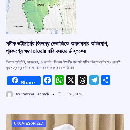
সমীক ভট্টাচার্যের বিরুদ্ধে নেতাজিকে অবমাননার অভিযোগ,
প্রকাশ্যে ক্ষমা চাওয়ার দাবি ফরওয়ার্ড ব্লকের
নিজস্ব প্রতিনিধি, আগরতলা, ১৯ জুলাই:পশ্চিমবঙ্গ বিজেপির সভাপতি সমীক ভট্টাচার্যের বিরুদ্ধে নেতাজি
সুভাষচন্দ্র বসুকে নিয়ে অবমাননাকর মন্তব্য করার অভিযোগ…
F
W
X
T
T
S
Share
a
h
hr
el
h
By
Reshmi Debnath
Jul 20, 2026
ce
at
e
e
ar
b
s
a
gr
e
o
A
d
a
o
p
s
m
UNCATEGORIZED