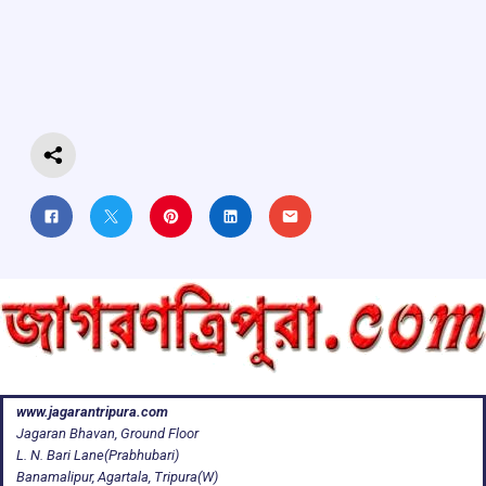
b
s
a
gr
e
o
A
d
a
o
p
s
m
k
p
www.jagarantripura.com
Jagaran Bhavan, Ground Floor
L. N. Bari Lane(Prabhubari)
Banamalipur, Agartala, Tripura(W)