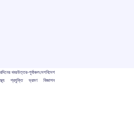
বর
দিনের খবর
উত্তর-পূর্বাঞ্চল
দেশ
বিদেশ
স্থ্য
প্রযুক্তি
ভ্রমণ
বিজ্ঞাপন