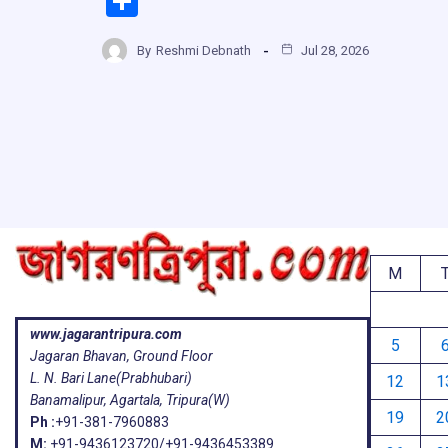
S
ce
at
e
e
h
b
s
a
g
By
Reshmi Debnath
Jul 28, 2026
ar
o
A
d
a
e
o
p
s
k
p
M
www.jagarantripura.com
5
Jagaran Bhavan, Ground Floor
L. N. Bari Lane(Prabhubari)
12
1
Banamalipur, Agartala, Tripura(W)
19
2
Ph :
+91-381-7960883
M:
+91-9436123720/+91-9436453389