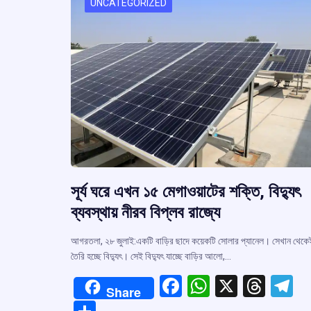
k
p
UNCATEGORIZED
সূর্য ঘরে এখন ১৫ মেগাওয়াটের শক্তি, বিদ্যুৎ
ব্যবস্থায় নীরব বিপ্লব রাজ্যে
আগরতলা, ২৮ জুলাই:একটি বাড়ির ছাদে কয়েকটি সোলার প্যানেল। সেখান থেকে
তৈরি হচ্ছে বিদ্যুৎ। সেই বিদ্যুৎ যাচ্ছে বাড়ির আলো,…
F
W
X
T
T
Share
a
h
hr
el