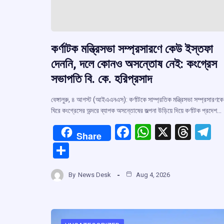
কর্ণাটক মন্ত্রিসভা সম্প্রসারণে কেউ ইস্তফা
দেননি, দলে কোনও অসন্তোষ নেই: কংগ্রেস
সভাপতি বি. কে. হরিপ্রসাদ
বেঙ্গালুরু, ৪ আগস্ট (আইএএনএস): কর্ণাটকে সাম্প্রতিক মন্ত্রিসভা সম্প্রসারণকে
ঘিরে কংগ্রেসের অন্দরে ব্যাপক অসন্তোষের জল্পনা উড়িয়ে দিয়ে কর্ণাটক প্রদেশ…
F
W
X
T
T
Share
a
h
hr
el
S
ce
at
e
e
h
b
s
a
g
By
News Desk
Aug 4, 2026
ar
o
A
d
a
e
o
p
s