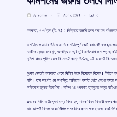
কমিশনের জরুরি তলবে দিল্
By
admin
Apr 7, 2021
0
কলকাতা, ৭ এপ্রিল (হি. স.) : দিল্লিতে জরুরি তলব করা হল পশ্চিমবঙ্গের
অশান্তিকে মাথায় উঠতে না দিয়ে শান্তিপূর্ন ভোট করানোই বঙ্গে চ্যাল
ভোটকে কেন্দ্র করে খুন, অশান্তি ও ভুরি ভুরি অভিযোগ জমা পড়ছে কমি
পুলিশ, রাজ্য পুলিশ রেখে কি লাভ? প্রশ্ন উঠেছে, এই কারণেই কি তল
বুধবার ভোরেই কলকাতা থেকে দিল্লি উড়ে গিয়েছেন বিবেক। নির্বাচন ক
বাকি। তার আগেই এর অশান্তি, অভিযোগ কার্যত গোটা দেশের কাছে অস্ব
অভিযোগ তুলছে বিরোধীরা। দক্ষিণ ২৪ পরগণায় তৃণমূলের শক্ত ঘাঁটি
এবারের নির্বাচনে উল্লেখযোগ্য বিষয় হল, শাসক কিংবা বিরোধী দলের প্
তার আগেই বিবেক দুবের দিল্লি তলব নিয়ে জল্পনা শুরু হয়েছে রাজনৈ