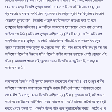
দেখলো রাজ্যবাসী। কখনও খোদ পার্থীকেই বাঁশ দিয়ে পেটানো হল, আবার কোনোও
কোনোও কেন্দ্রে বিজেপি তৃণমূল সংঘর্ষ। সকাল ৭ টা গোঘাট বিধানসভা কেন্দ্রের
শ্যামবাজার এলাকার বেলডিহাতে শ্যমবাজার বিবেকানন্দ প্রাথমিক বিদ্যালয়ে বিজেপি
এজেন্টকে ঢুকতে বাধা।বিজেপির এজেন্ট সহ তিনজনকে মারধোর করা হয় বলে
তৃণমূলের দিকে অভিযোগ। অপরদিকে আহতদের হাসপাতালে যেতে বাধা দেওয়ার
অভিযোগও উঠে।অভিযোগ তৃণমূল আশ্রিত দুষ্কৃতির বিরুদ্ধে।যদিও অভিযোগ
অস্বীকার করেছে তৃণমূল। এরপরই আরামবাগের গৌরহাটি এক অঞ্চলে শুভয়পুর
গ্রামে আরামবাগ ব্লক তৃণমূল কংগ্রেসের সভাপতি পলাশ রায়ের গাড়ি ভাঙচুর করা হয়
অভিযোগ বিজেপির বিরুদ্ধে যদিও বিজেপি কর্মীরা জানান তৃণমূলের গোষ্ঠী কোন্দলে এই
ঘটনা। আরামবাগ পারুল হাইস্কুলের সামনে বিজেপির এজেন্টের গাড়ি ভাঙচুরের
অভিযোগ ওঠে।
আরামবাগে বিজেপি পার্থী সুজাতা মন্ডলকে মারধোরের ঘটনা ঘটে। এই তৃণমূল পার্থীর
অভিযোগ মঙ্গলবার আরামবাগের আরান্ডি গ্রামে তিনি ভোটগ্রহণ পর্যবেক্ষণে গেলে
তাকে বাঁশ নিয়ে তাড়া করেন বিজেপি আশ্রিত দুষ্কৃতীরা। সুজাতার দাবি, ওই গ্রামে
আমাদের ভোটারদের ভোট দিতে দেওয়া হচ্ছিল না। আমি তাদের ভোটদানের ব্যবস্থা
করতে গেলে হামলা হয়।এমনকি বাঁশের বাড়ি পড়ে সুজাতাদেবীর মাথায়। মাঠের ওপর