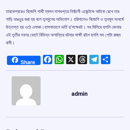
তারকেশ্বরেও বিজেপি পার্থী স্বপন দাশগুপ্তর নির্বাচনী এজেন্টকে আটকে রেখে তার
গাড়ি ভাঙচুর করা হয় বলে তৃনমুলের অভিযোগ। হরিপালেও বিজেপি ও তৃনমূল সংঘর্ষে
উত্তপ্ত হয় ওঠে এলাকা।হাসপাতালে ভর্তি দু’পক্ষেরই। সব মিলিয়ে হুগলি জেলায়
এই তৃতীয় দফার ভোটে বিভিন্ন অশান্তির ঘটনার সাক্ষী রইল হুগলি সহ গোটা রাজ্য
বাসী।
Facebook
WhatsApp
X
Threads
Telegr
Shar
Share
admin