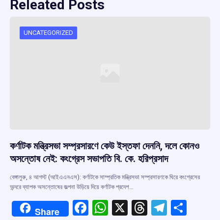
Releated Posts
UNCATEGORIZED
কর্ণাটক মন্ত্রিসভা সম্প্রসারণে কেউ ইস্তফা দেননি, দলে কোনও
অসন্তোষ নেই: কংগ্রেস সভাপতি বি. কে. হরিপ্রসাদ
বেঙ্গালুরু, ৪ আগস্ট (আইএএনএস): কর্ণাটকে সাম্প্রতিক মন্ত্রিসভা সম্প্রসারণকে ঘিরে কংগ্রেসের
অন্দরে ব্যাপক অসন্তোষের জল্পনা উড়িয়ে দিয়ে কর্ণাটক প্রদেশ…
F
W
X
T
T
S
Share