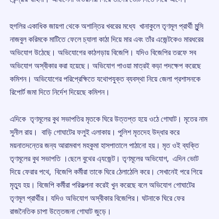
হুগলির একাধিক জায়গা থেকে অশান্তির খবরের মধ্যে খানাকুলে তৃণমূল প্রার্থী মুন্সি
নাজবুল করিমকে মাটিতে ফেলে চ্যালা কাঠা দিয়ে মার এবং তাঁর এজেন্টকেও মারধরের
অভিযোগ উঠেছে। অভিযোগের কাঠগড়ায় বিজেপি। যদিও বিজেপির তরফে সব
অভিযোগ অস্বীকার করা হয়েছে। অভিযোগ পাওয়া মাত্রই কড়া পদক্ষেপ করেছে
কমিশন। অভিযোগের পরিপ্রেক্ষিতে যথোপযুক্ত ব্যবস্থা নিয়ে জেলা প্রশাসনকে
রিপোর্ট জমা দিতে নির্দেশ দিয়েছে কমিশন।
এদিকে তৃণমূলের বুথ সভাপতির মৃতকে ঘিরে উত্তপ্ত হয়ে ওঠে গোঘাট। মৃতের নাম
সুনীল রায়। বাড়ি গোঘাটের ফলুই এলাকায়। পুলিশ মৃতদেহ উদ্ধার করে
ময়নাতদন্তের জন্য আরামবাগ মহকুমা হাসপাতালে পাঠানো হয়। মৃত ওই ব্যক্তি
তৃণমূলের বুথ সভাপতি ।ছেলে বুথের এ্যজেন্ট। তৃণমূলের অভিযোগ, এদিন ভোট
দিয়ে ফেরার পথে, বিজেপি কর্মীরা তাকে ঘিরে ঠেলাঠেলি করে। সেখানেই পরে গিয়ে
মৃত্যু হয়। বিজেপি কর্মীরা পরিকল্পনা করেই খুন করেছে বলে অভিযোগ গোঘাটের
তৃণমূল প্রার্থীর। যদিও অভিযোগ অস্বীকার বিজেপির। ঘটনাকে ঘিরে ফের
রাজনৈতিক চাপা উত্তেজনা গোঘাট জুড়ে।