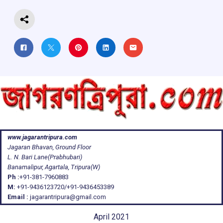
k
p
www.jagarantripura.com
Jagaran Bhavan, Ground Floor
L. N. Bari Lane(Prabhubari)
Banamalipur, Agartala, Tripura(W)
Ph :
+91-381-7960883
M:
+91-9436123720/+91-9436453389
Email :
jagarantripura@gmail.com
April 2021