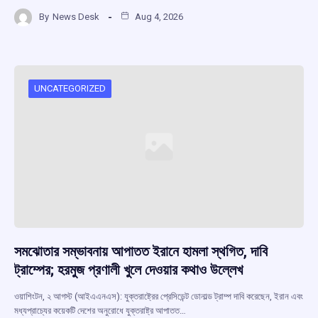
a
h
hr
el
h
By
News Desk
Aug 4, 2026
ce
at
e
e
ar
b
s
a
gr
e
o
A
d
a
o
p
s
m
UNCATEGORIZED
k
p
সমঝোতার সম্ভাবনায় আপাতত ইরানে হামলা স্থগিত, দাবি
ট্রাম্পের; হরমুজ প্রণালী খুলে দেওয়ার কথাও উল্লেখ
ওয়াশিংটন, ২ আগস্ট (আইএএনএস): যুক্তরাষ্ট্রের প্রেসিডেন্ট ডোনাল্ড ট্রাম্প দাবি করেছেন, ইরান এবং
মধ্যপ্রাচ্যের কয়েকটি দেশের অনুরোধে যুক্তরাষ্ট্র আপাতত…