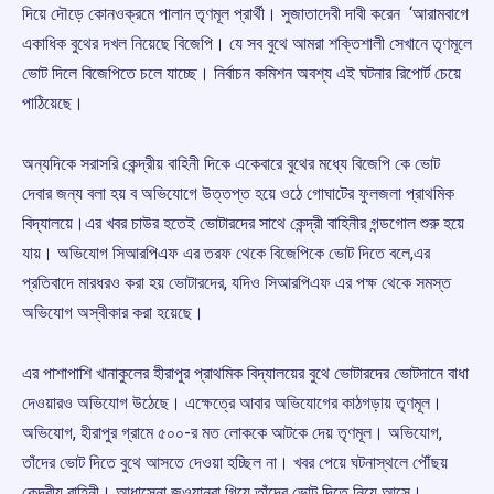
দিয়ে দৌড়ে কোনওক্রমে পালান তৃণমূল প্রার্থী। সুজাতাদেবী দাবী করেন ‘আরামবাগে
একাধিক বুথের দখল নিয়েছে বিজেপি। যে সব বুথে আমরা শক্তিশালী সেখানে তৃণমূলে
ভোট দিলে বিজেপিতে চলে যাচ্ছে। নির্বাচন কমিশন অবশ্য এই ঘটনার রিপোর্ট চেয়ে
পাঠিয়েছে।
অন্যদিকে সরাসরি কেন্দ্রীয় বাহিনী দিকে একেবারে বুথের মধ্যে বিজেপি কে ভোট
দেবার জন্য বলা হয় ব অভিযোগে উত্তপ্ত হয়ে ওঠে গোঘাটের ফুলজলা প্রাথমিক
বিদ্যালয়ে।এর খবর চাউর হতেই ভোটারদের সাথে কেন্দ্রী বাহিনীর গন্ডগোল শুরু হয়ে
যায়। অভিযোগ সিআরপিএফ এর তরফ থেকে বিজেপিকে ভোট দিতে বলে,এর
প্রতিবাদে মারধরও করা হয় ভোটারদের, যদিও সিআরপিএফ এর পক্ষ থেকে সমস্ত
অভিযোগ অস্বীকার করা হয়েছে।
এর পাশাপাশি খানাকুলের হীরাপুর প্রাথমিক বিদ্যালয়ের বুথে ভোটারদের ভোটদানে বাধা
দেওয়ারও অভিযোগ উঠেছে। এক্ষেত্রে আবার অভিযোগের কাঠগড়ায় তৃণমূল।
অভিযোগ, হীরাপুর গ্রামে ৫০০-র মত লোককে আটকে দেয় তৃণমূল। অভিযোগ,
তাঁদের ভোট দিতে বুথে আসতে দেওয়া হচ্ছিল না। খবর পেয়ে ঘটনাস্থলে পৌঁছয়
কেন্দ্রীয় বাহিনী। আধাসেনা জওয়ানরা গিয়ে তাঁদের ভোট দিতে নিয়ে আসে।