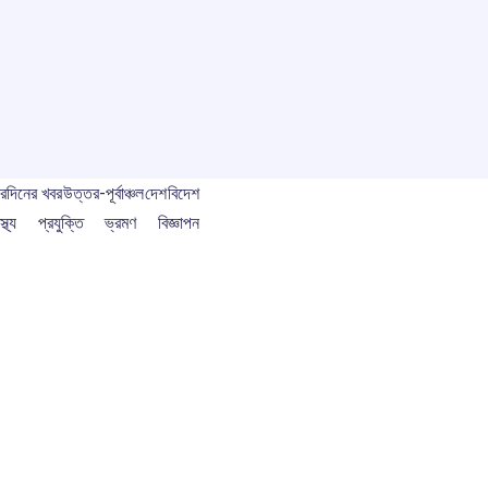
বর
দিনের খবর
উত্তর-পূর্বাঞ্চল
দেশ
বিদেশ
স্থ্য
প্রযুক্তি
ভ্রমণ
বিজ্ঞাপন