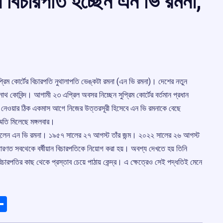
ান বিচারপতি হচ্ছেন এন ভি রমনা,
সুপ্রিম কোর্টের বিচারপতি নুথালাপতি ভেঙ্কটা রমনা (এন ভি রমনা)। দেশের নতুন
নাথ কোবিন্দ। আগামী ২৩ এপ্রিল অবসর নিচ্ছেন সুপ্রিম কোর্টের বর্তমান প্রধান
 নেওয়ার ঠিক একমাস আগে নিজের উত্তরসূরী হিসেবে এন ভি রমনাকে বেছে
ম্মতি মিলেছে মঙ্গলবার।
রপতি হলেন এন ভি রমনা। ১৯৫৭ সালের ২৭ আগস্ট তাঁর জন্ম। ২০২২ সালের ২৬ আগস্ট
াধারণত সবথেকে বর্ষীয়ান বিচারপতিকে নিয়োগ করা হয়। অবশ্য দেখতে হয় তিনি
িচারপতির কাছ থেকে প্রস্তাব চেয়ে পাঠায় কেন্দ্র। এ ক্ষেত্রেও সেই পদ্ধতিই মেনে
ads
elegram
Share