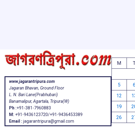
ar
o
A
d
a
e
o
p
s
k
p
M
www.jagarantripura.com
5
Jagaran Bhavan, Ground Floor
L. N. Bari Lane(Prabhubari)
12
1
Banamalipur, Agartala, Tripura(W)
19
2
Ph :
+91-381-7960883
M:
+91-9436123720/+91-9436453389
26
2
Email :
jagarantripura@gmail.com