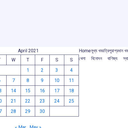
o
A
d
a
e
o
p
s
m
m
k
p
April 2021
Home
মুখ্য খবর
ত্রিপুরা
প্রধান খ
খেলা
বিনোদন
বাণিজ্য
স্বা
T
W
T
F
S
S
1
2
3
4
6
7
8
9
10
11
3
14
15
16
17
18
0
21
22
23
24
25
7
28
29
30
« Mar
May »