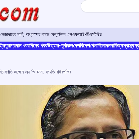
Search
ত্তা জোরদারের দাবি, অধ্যক্ষের কাছে ডেপুটেশন এসএফআই-টিএসইউর
্রিপুরা
প্রধান খবর
দিনের খবর
উত্তর-পূর্বাঞ্চল
দেশ
বিদেশ
খেলা
বিনোদন
বাণিজ্য
স্বাস্থ্য
প্র
বিচারপতি হচ্ছেন এন ভি রমনা, সম্মতি রাষ্ট্রপতির