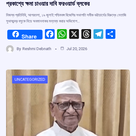
প্রকাশ্যে ক্ষমা চাওয়ার দাবি ফরওয়ার্ড ব্লকের
নিজস্ব প্রতিনিধি, আগরতলা, ১৯ জুলাই:পশ্চিমবঙ্গ বিজেপির সভাপতি সমীক ভট্টাচার্যের বিরুদ্ধে নেতাজি
সুভাষচন্দ্র বসুকে নিয়ে অবমাননাকর মন্তব্য করার অভিযোগ…
F
W
X
T
T
S
Share
a
h
hr
el
h
By
Reshmi Debnath
Jul 20, 2026
ce
at
e
e
ar
b
s
a
gr
e
o
A
d
a
o
p
s
m
UNCATEGORIZED
k
p