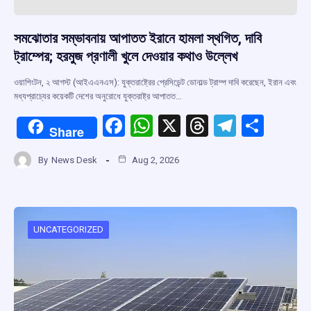
সমঝোতার সম্ভাবনায় আপাতত ইরানে হামলা স্থগিত, দাবি
ট্রাম্পের; হরমুজ প্রণালী খুলে দেওয়ার কথাও উল্লেখ
ওয়াশিংটন, ২ আগস্ট (আইএএনএস): যুক্তরাষ্ট্রের প্রেসিডেন্ট ডোনাল্ড ট্রাম্প দাবি করেছেন, ইরান এবং
মধ্যপ্রাচ্যের কয়েকটি দেশের অনুরোধে যুক্তরাষ্ট্র আপাতত…
F
W
X
T
T
S
Share
a
h
hr
el
h
By
News Desk
Aug 2, 2026
ce
at
e
e
ar
b
s
a
gr
e
o
A
d
a
o
p
s
m
UNCATEGORIZED
k
p