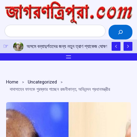
Skip
to
content
Search
অসমে বন্যাদুর্গতদের জন্য নতুন ত্রাণ প্যাকেজ ঘোষণা, ৯ আগস্ট থেকে শুরু 
Home
Uncategorized
দাদাসাহেব ফালকে পুরষ্কার পাচ্ছেন রজনীকান্ত, অভিনন্দন প্রধানমন্ত্রীর