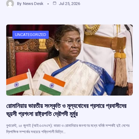
By
News Desk
Jul 25, 2026
ce
at
e
e
ar
b
s
a
gr
e
o
A
d
a
o
p
s
m
UNCATEGORIZED
k
p
রোমানিয়ায় ভারতীয় সংস্কৃতি ও মূল্যবোধের প্রসারে প্রবাসীদের
ভূয়সী প্রশংসা রাষ্ট্রপতি দ্রৌপদী মুর্মুর
বুখারেস্ট, ২৫ জুলাই (আইএএনএস): ভারত ও রোমানিয়ার জনগণের মধ্যে ঘনিষ্ঠ সম্পর্কই দুই দেশের
দ্বিপাক্ষিক সম্পর্কের সবচেয়ে শক্তিশালী ভিত্তি…