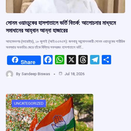
সোনম ওয়াংচুকের হাসপাতালে ভর্তি বিতর্ক: আলোচনার মাধ্যমে
সমাধানের আহ্বান আন্না হাজারের
আহমেদনগর (মহারাষ্ট্র), ১৮ জুলাই (আইএএনএস): জলবায়ু আন্দোলনকারী সোনম ওয়াংচুকের শারীরিক
অবস্থার অবনতির জেরে তাঁকে দিল্লির সফদরজং হাসপাতালে ভর্তি…
F
W
X
T
T
S
Share
a
h
hr
el
h
By
Sandeep Biswas
Jul 18, 2026
ce
at
e
e
ar
b
s
a
gr
e
o
A
d
a
o
p
s
m
UNCATEGORIZED
k
p