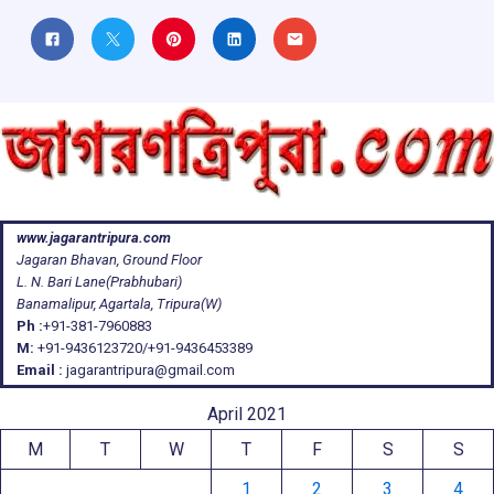
www.jagarantripura.com
Jagaran Bhavan, Ground Floor
L. N. Bari Lane(Prabhubari)
Banamalipur, Agartala, Tripura(W)
Ph :
+91-381-7960883
M:
+91-9436123720/+91-9436453389
Email :
jagarantripura@gmail.com
April 2021
M
T
W
T
F
S
S
1
2
3
4