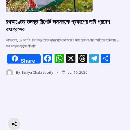
রথকাণ্ডের তদন্ত রিপোর্ট জনসমক্ষে প্রকাশের দাবি প্রদেশ
কংগ্রেসের
আগরতলা, ১৬ জুলাই: তিন বছর আগে কুমারঘাটে রথযাত্রার সময় ঘটে যাওয়া মর্মান্তিক দুর্ঘটনায় ১০
জন ভক্তের মৃত্যুর ঘটনায়…
F
W
X
T
T
S
Share
a
h
hr
el
h
By
Taniya Chakraborty
Jul 16, 2026
ce
at
e
e
ar
b
s
a
gr
e
o
A
d
a
o
p
s
m
k
p