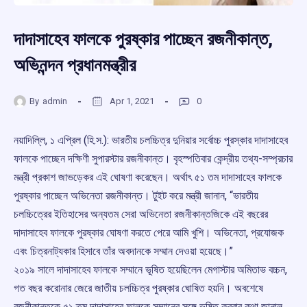
দাদাসাহেব ফালকে পুরষ্কার পাচ্ছেন রজনীকান্ত,
অভিনন্দন প্রধানমন্ত্রীর
By
admin
Apr 1, 2021
0
নয়াদিল্লি, ১ এপ্রিল (হি.স.): ভারতীয় চলচ্চিত্র দুনিয়ার সর্বোচ্চ পুরস্কার দাদাসাহেব
ফালকে পাচ্ছেন দক্ষিণী সুপারস্টার রজনীকান্ত। বৃহস্পতিবার কেন্দ্রীয় তথ্য-সম্প্রচার
মন্ত্রী প্রকাশ জাভড়েকর এই ঘোষণা করেছেন। অর্থাৎ ৫১ তম দাদাসাহেব ফালকে
পুরষ্কার পাচ্ছেন অভিনেতা রজনীকান্ত। টুইট করে মন্ত্রী জানান, “ভারতীয়
চলচ্চিত্রের ইতিহাসের অন্যতম সেরা অভিনেতা রজনীকান্তজিকে এই বছরের
দাদাসাহেব ফালকে পুরষ্কার ঘোষণা করতে পেরে আমি খুশি। অভিনেতা, প্রযোজক
এবং চিত্রনাট্যকার হিসাবে তাঁর অবদানকে সম্মান দেওয়া হয়েছে।”
২০১৯ সালে দাদাসাহেব ফালকে সম্মানে ভূষিত হয়েছিলেন মেগাস্টার অমিতাভ বচ্চন,
গত বছর করোনার জেরে জাতীয় চলচ্চিত্র পুরষ্কার ঘোষিত হয়নি। অবশেষে
রজনীকান্তকে ৫১ তম দাদাসাহেব ফালকে সম্মানের সঙ্গে ভূষিত করবার কথা জানাল