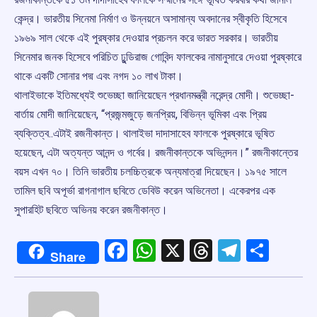
কেন্দ্র। ভারতীয় সিনেমা নির্মাণ ও উন্নয়নে অসামান্য অবদানের স্বীকৃতি হিসেবে
১৯৬৯ সাল থেকে এই পুরষ্কার দেওয়ার প্রচলন করে ভারত সরকার। ভারতীয়
সিনেমার জনক হিসেবে পরিচিত ঢুন্ডিরাজ গোবিন্দ ফালকের নামানুসারে দেওয়া পুরষ্কারে
থাকে একটি সোনার পদ্ম এবং নগদ ১০ লাখ টাকা।
থালাইভাকে ইতিমধ্যেই শুভেচ্ছা জানিয়েছেন প্রধানমন্ত্রী নরেন্দ্র মোদী। শুভেচ্ছা-
বার্তায় মোদী জানিয়েছেন, “প্রজন্মজুড়ে জনপ্রিয়, বিভিন্ন ভূমিকা এবং প্রিয়
ব্যক্তিত্ব..এটাই রজনীকান্ত। থালাইভা দাদাসাহেব ফালকে পুরষ্কারে ভূষিত
হয়েছেন, এটা অত্যন্ত আনন্দ ও গর্বের। রজনীকান্তকে অভিনন্দন।” রজনীকান্তের
বয়স এখন ৭০। তিনি ভারতীয় চলচ্চিত্রকে অন্যমাত্রা দিয়েছেন। ১৯৭৫ সালে
তামিল ছবি অপূর্ভা রাগনাগাল ছবিতে ডেবিউ করেন অভিনেতা। একেরপর এক
সুপারহিট ছবিতে অভিনয় করেন রজনীকান্ত।
Facebook
WhatsApp
X
Threads
Telegr
Shar
Share