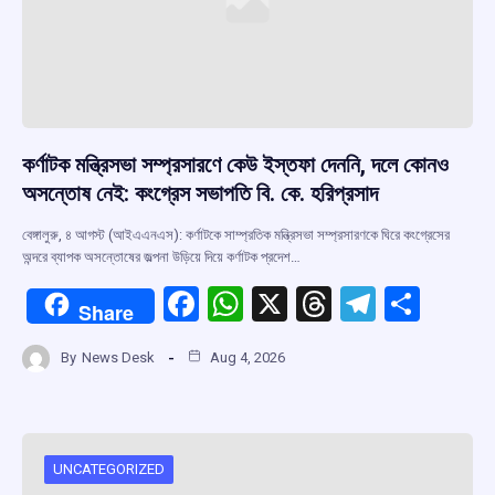
কর্ণাটক মন্ত্রিসভা সম্প্রসারণে কেউ ইস্তফা দেননি, দলে কোনও
অসন্তোষ নেই: কংগ্রেস সভাপতি বি. কে. হরিপ্রসাদ
বেঙ্গালুরু, ৪ আগস্ট (আইএএনএস): কর্ণাটকে সাম্প্রতিক মন্ত্রিসভা সম্প্রসারণকে ঘিরে কংগ্রেসের
অন্দরে ব্যাপক অসন্তোষের জল্পনা উড়িয়ে দিয়ে কর্ণাটক প্রদেশ…
F
W
X
T
T
S
Share
a
h
hr
el
h
By
News Desk
Aug 4, 2026
ce
at
e
e
ar
b
s
a
gr
e
o
A
d
a
o
p
s
m
UNCATEGORIZED