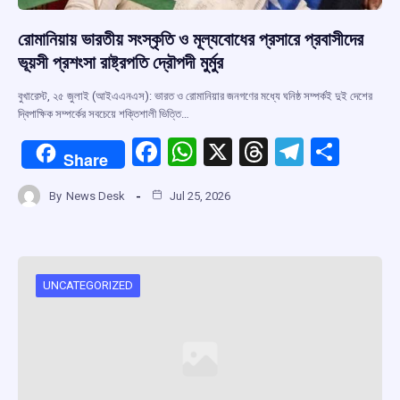
রোমানিয়ায় ভারতীয় সংস্কৃতি ও মূল্যবোধের প্রসারে প্রবাসীদের
ভূয়সী প্রশংসা রাষ্ট্রপতি দ্রৌপদী মুর্মুর
বুখারেস্ট, ২৫ জুলাই (আইএএনএস): ভারত ও রোমানিয়ার জনগণের মধ্যে ঘনিষ্ঠ সম্পর্কই দুই দেশের
দ্বিপাক্ষিক সম্পর্কের সবচেয়ে শক্তিশালী ভিত্তি…
F
W
X
T
T
S
Share
a
h
hr
el
h
By
News Desk
Jul 25, 2026
ce
at
e
e
ar
b
s
a
gr
e
o
A
d
a
o
p
s
m
UNCATEGORIZED
k
p