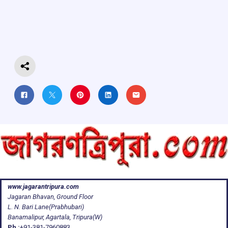
o
A
d
a
o
p
s
m
k
p
www.jagarantripura.com
Jagaran Bhavan, Ground Floor
L. N. Bari Lane(Prabhubari)
Banamalipur, Agartala, Tripura(W)
Ph :
+91-381-7960883