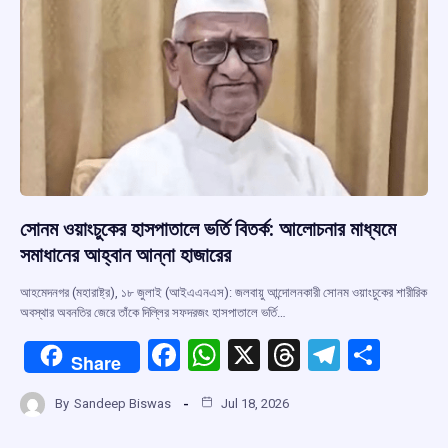
k
p
সোনম ওয়াংচুকের হাসপাতালে ভর্তি বিতর্ক: আলোচনার মাধ্যমে
সমাধানের আহ্বান আন্না হাজারের
আহমেদনগর (মহারাষ্ট্র), ১৮ জুলাই (আইএএনএস): জলবায়ু আন্দোলনকারী সোনম ওয়াংচুকের শারীরিক
অবস্থার অবনতির জেরে তাঁকে দিল্লির সফদরজং হাসপাতালে ভর্তি…
F
W
X
T
T
S
Share
a
h
hr
el
h
By
Sandeep Biswas
Jul 18, 2026
ce
at
e
e
ar