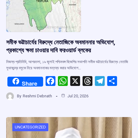
সমীক ভট্টাচার্যের বিরুদ্ধে নেতাজিকে অবমাননার অভিযোগ,
প্রকাশ্যে ক্ষমা চাওয়ার দাবি ফরওয়ার্ড ব্লকের
নিজস্ব প্রতিনিধি, আগরতলা, ১৯ জুলাই:পশ্চিমবঙ্গ বিজেপির সভাপতি সমীক ভট্টাচার্যের বিরুদ্ধে নেতাজি
সুভাষচন্দ্র বসুকে নিয়ে অবমাননাকর মন্তব্য করার অভিযোগ…
F
W
X
T
T
S
Share
a
h
hr
el
h
By
Reshmi Debnath
Jul 20, 2026
ce
at
e
e
ar
b
s
a
gr
e
o
A
d
a
o
p
s
m
UNCATEGORIZED