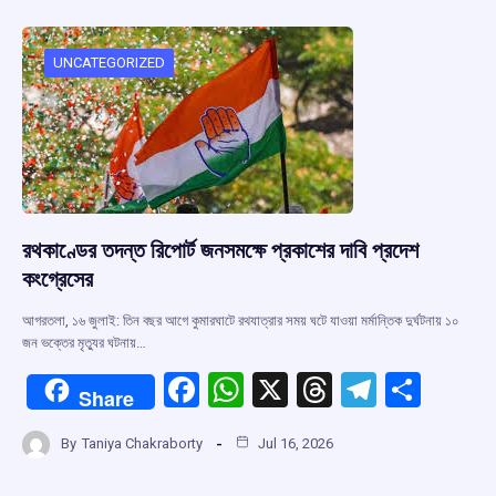
b
s
a
gr
e
o
A
d
a
o
p
s
m
UNCATEGORIZED
k
p
রথকাণ্ডের তদন্ত রিপোর্ট জনসমক্ষে প্রকাশের দাবি প্রদেশ
কংগ্রেসের
আগরতলা, ১৬ জুলাই: তিন বছর আগে কুমারঘাটে রথযাত্রার সময় ঘটে যাওয়া মর্মান্তিক দুর্ঘটনায় ১০
জন ভক্তের মৃত্যুর ঘটনায়…
F
W
X
T
T
S
Share
a
h
hr
el
h
By
Taniya Chakraborty
Jul 16, 2026
ce
at
e
e
ar
b
s
a
gr
e