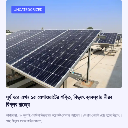
o
A
d
a
o
p
s
m
UNCATEGORIZED
k
p
সূর্য ঘরে এখন ১৫ মেগাওয়াটের শক্তি, বিদ্যুৎ ব্যবস্থায় নীরব
বিপ্লব রাজ্যে
আগরতলা, ২৮ জুলাই:একটি বাড়ির ছাদে কয়েকটি সোলার প্যানেল। সেখান থেকেই তৈরি হচ্ছে বিদ্যুৎ।
সেই বিদ্যুৎ যাচ্ছে বাড়ির আলো,…