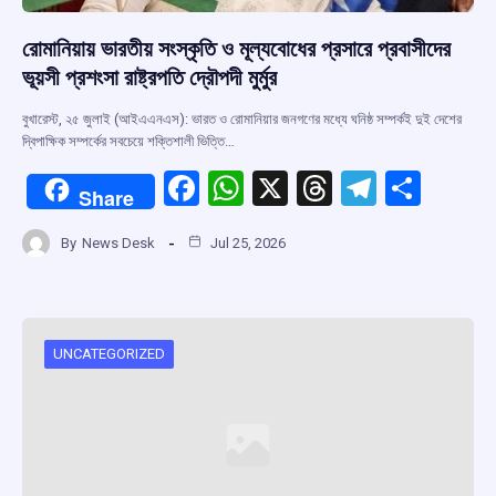
রোমানিয়ায় ভারতীয় সংস্কৃতি ও মূল্যবোধের প্রসারে প্রবাসীদের
ভূয়সী প্রশংসা রাষ্ট্রপতি দ্রৌপদী মুর্মুর
বুখারেস্ট, ২৫ জুলাই (আইএএনএস): ভারত ও রোমানিয়ার জনগণের মধ্যে ঘনিষ্ঠ সম্পর্কই দুই দেশের
দ্বিপাক্ষিক সম্পর্কের সবচেয়ে শক্তিশালী ভিত্তি…
F
W
X
T
T
S
Share
a
h
hr
el
h
By
News Desk
Jul 25, 2026
ce
at
e
e
ar
b
s
a
gr
e
o
A
d
a
o
p
s
m
UNCATEGORIZED
k
p