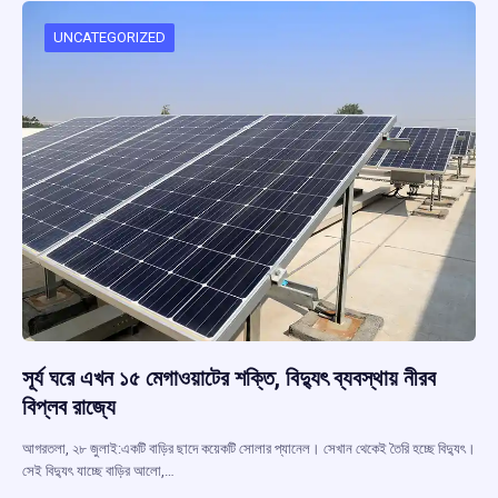
o
A
d
a
o
p
s
m
UNCATEGORIZED
k
p
সূর্য ঘরে এখন ১৫ মেগাওয়াটের শক্তি, বিদ্যুৎ ব্যবস্থায় নীরব
বিপ্লব রাজ্যে
আগরতলা, ২৮ জুলাই:একটি বাড়ির ছাদে কয়েকটি সোলার প্যানেল। সেখান থেকেই তৈরি হচ্ছে বিদ্যুৎ।
সেই বিদ্যুৎ যাচ্ছে বাড়ির আলো,…