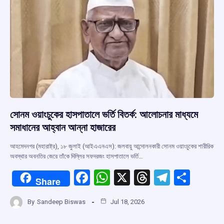
k
p
সোনম ওয়াংচুকের হাসপাতালে ভর্তি বিতর্ক: আলোচনার মাধ্যমে
সমাধানের আহ্বান আন্না হাজারের
আহমেদনগর (মহারাষ্ট্র), ১৮ জুলাই (আইএএনএস): জলবায়ু আন্দোলনকারী সোনম ওয়াংচুকের শারীরিক
অবস্থার অবনতির জেরে তাঁকে দিল্লির সফদরজং হাসপাতালে ভর্তি…
F
W
X
T
T
S
Share
a
h
hr
el
h
By
Sandeep Biswas
Jul 18, 2026
ce
at
e
e
ar