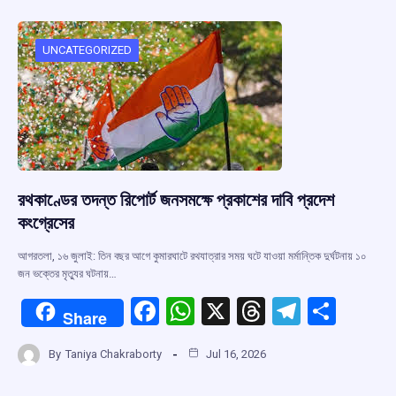
b
s
a
gr
e
o
A
d
a
o
p
s
m
UNCATEGORIZED
k
p
রথকাণ্ডের তদন্ত রিপোর্ট জনসমক্ষে প্রকাশের দাবি প্রদেশ
কংগ্রেসের
আগরতলা, ১৬ জুলাই: তিন বছর আগে কুমারঘাটে রথযাত্রার সময় ঘটে যাওয়া মর্মান্তিক দুর্ঘটনায় ১০
জন ভক্তের মৃত্যুর ঘটনায়…
F
W
X
T
T
S
Share
a
h
hr
el
h
By
Taniya Chakraborty
Jul 16, 2026
ce
at
e
e
ar
b
s
a
gr
e