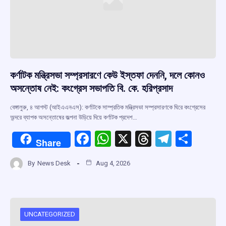
কর্ণাটক মন্ত্রিসভা সম্প্রসারণে কেউ ইস্তফা দেননি, দলে কোনও
অসন্তোষ নেই: কংগ্রেস সভাপতি বি. কে. হরিপ্রসাদ
বেঙ্গালুরু, ৪ আগস্ট (আইএএনএস): কর্ণাটকে সাম্প্রতিক মন্ত্রিসভা সম্প্রসারণকে ঘিরে কংগ্রেসের
অন্দরে ব্যাপক অসন্তোষের জল্পনা উড়িয়ে দিয়ে কর্ণাটক প্রদেশ…
F
W
X
T
T
S
Share
a
h
hr
el
h
By
News Desk
Aug 4, 2026
ce
at
e
e
ar
b
s
a
gr
e
o
A
d
a
o
p
s
m
UNCATEGORIZED