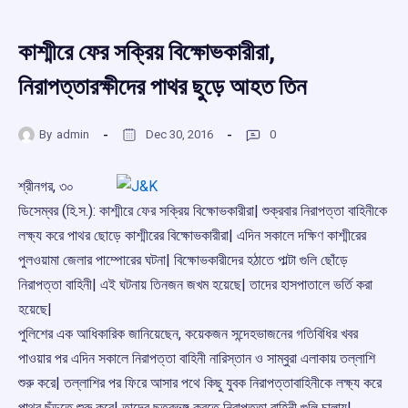
কাশ্মীরে ফের সক্রিয় বিক্ষোভকারীরা,
নিরাপত্তারক্ষীদের পাথর ছুড়ে আহত তিন
By
admin
Dec 30, 2016
0
শ্রীনগর, ৩০
ডিসেম্বর (হি.স.): কাশ্মীরে ফের সক্রিয় বিক্ষোভকারীরা| শুক্রবার নিরাপত্তা বাহিনীকে
লক্ষ্য করে পাথর ছোড়ে কাশ্মীরের বিক্ষোভকারীরা| এদিন সকালে দক্ষিণ কাশ্মীরের
পুলওয়ামা জেলার পাম্পোরের ঘটনা| বিক্ষোভকারীদের হঠাতে পাল্টা গুলি ছোঁড়ে
নিরাপত্তা বাহিনী| এই ঘটনায় তিনজন জখম হয়েছে| তাদের হাসপাতালে ভর্তি করা
হয়েছে|
পুলিশের এক আধিকারিক জানিয়েছেন, কয়েকজন সন্দেহভাজনের গতিবিধির খবর
পাওয়ার পর এদিন সকালে নিরাপত্তা বাহিনী নারিস্তান ও সাম্বুরা এলাকায় তল্লাশি
শুরু করে| তল্লাশির পর ফিরে আসার পথে কিছু যুবক নিরাপত্তাবাহিনীকে লক্ষ্য করে
পাথর ছুঁড়তে শুরু করে| তাদের ছত্রভঙ্গ করতে নিরাপত্তা বাহিনী গুলি চালায়|