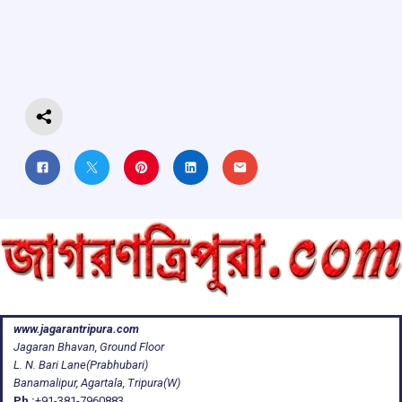
o
A
d
a
o
p
s
m
k
p
www.jagarantripura.com
Jagaran Bhavan, Ground Floor
L. N. Bari Lane(Prabhubari)
Banamalipur, Agartala, Tripura(W)
Ph :
+91-381-7960883