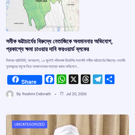
সমীক ভট্টাচার্যের বিরুদ্ধে নেতাজিকে অবমাননার অভিযোগ,
প্রকাশ্যে ক্ষমা চাওয়ার দাবি ফরওয়ার্ড ব্লকের
নিজস্ব প্রতিনিধি, আগরতলা, ১৯ জুলাই:পশ্চিমবঙ্গ বিজেপির সভাপতি সমীক ভট্টাচার্যের বিরুদ্ধে নেতাজি
সুভাষচন্দ্র বসুকে নিয়ে অবমাননাকর মন্তব্য করার অভিযোগ…
F
W
X
T
T
S
Share
a
h
hr
el
h
By
Reshmi Debnath
Jul 20, 2026
ce
at
e
e
ar
b
s
a
gr
e
o
A
d
a
o
p
s
m
UNCATEGORIZED