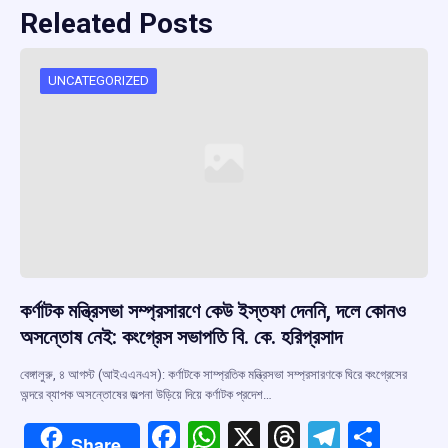
Releated Posts
UNCATEGORIZED
কর্ণাটক মন্ত্রিসভা সম্প্রসারণে কেউ ইস্তফা দেননি, দলে কোনও
অসন্তোষ নেই: কংগ্রেস সভাপতি বি. কে. হরিপ্রসাদ
বেঙ্গালুরু, ৪ আগস্ট (আইএএনএস): কর্ণাটকে সাম্প্রতিক মন্ত্রিসভা সম্প্রসারণকে ঘিরে কংগ্রেসের
অন্দরে ব্যাপক অসন্তোষের জল্পনা উড়িয়ে দিয়ে কর্ণাটক প্রদেশ…
F
W
X
T
T
S
Share