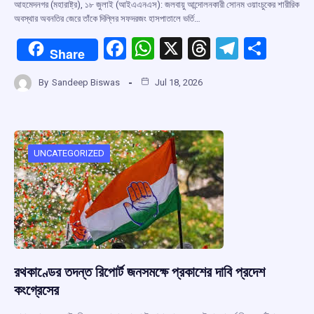
আহমেদনগর (মহারাষ্ট্র), ১৮ জুলাই (আইএএনএস): জলবায়ু আন্দোলনকারী সোনম ওয়াংচুকের শারীরিক
অবস্থার অবনতির জেরে তাঁকে দিল্লির সফদরজং হাসপাতালে ভর্তি…
F
W
X
T
T
S
Share
a
h
hr
el
h
By
Sandeep Biswas
Jul 18, 2026
ce
at
e
e
ar
b
s
a
gr
e
o
A
d
a
o
p
s
m
UNCATEGORIZED
k
p
রথকাণ্ডের তদন্ত রিপোর্ট জনসমক্ষে প্রকাশের দাবি প্রদেশ
কংগ্রেসের