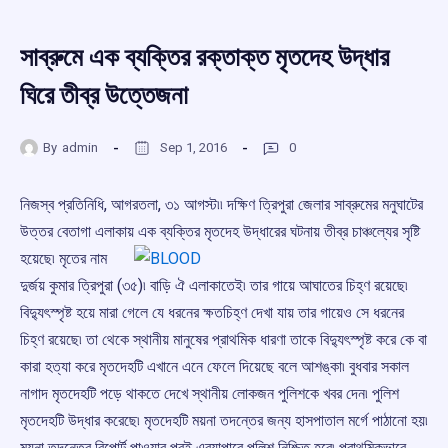
সাব্রুমে এক ব্যক্তির রক্তাক্ত মৃতদেহ উদ্ধার
ঘিরে তীব্র উত্তেজনা
By
admin
Sep 1, 2016
0
নিজস্ব প্রতিনিধি, আগরতলা, ৩১ আগস্ট৷৷ দক্ষিণ ত্রিপুরা জেলার সাব্রুমের মনুঘাটের
উত্তর বেতাগা এলাকায় এক ব্যক্তির
মৃতদেহ উদ্ধারের ঘটনায় তীব্র চাঞ্চল্যের সৃষ্টি
হয়েছে৷ মৃতের নাম
দুর্জয় কুমার ত্রিপুরা (৩৫)৷ বাড়ি ঐ এলাকাতেই৷ তার গায়ে আঘাতের চিহ্ণ রয়েছে৷
বিদ্যুৎস্পৃষ্ট হয়ে মারা গেলে যে ধরনের ক্ষতচিহ্ণ দেখা যায় তার গায়েও সে ধরনের
চিহ্ণ রয়েছে৷ তা থেকে স্থানীয় মানুষের প্রাথমিক ধারণা তাকে বিদ্যুৎস্পৃষ্ট করে কে বা
কারা হত্যা করে মৃতদেহটি এখানে এনে ফেলে দিয়েছে বলে আশঙ্কা৷ বুধবার সকাল
নাগাদ মৃতদেহটি পড়ে থাকতে দেখে স্থানীয় লোকজন পুলিশকে খবর দেন৷ পুলিশ
মৃতদেহটি উদ্ধার করেছে৷ মৃতদেহটি ময়না তদন্তের জন্য হাসপাতাল মর্গে পাঠানো হয়৷
ময়না তদন্তের রিপোর্ট পাওয়ার পরই এব্যাপারে পুলিশ নিশ্চিত হবে৷ প্রাথমিকভাবে