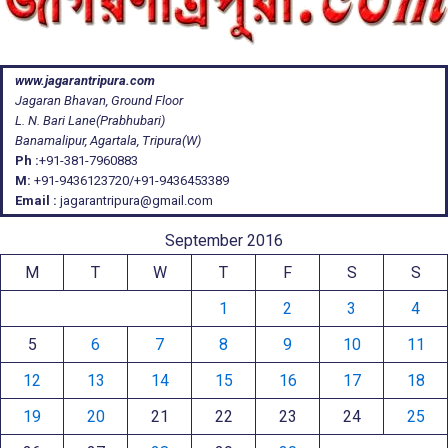
www.jagarantripura.com
Jagaran Bhavan, Ground Floor
L. N. Bari Lane(Prabhubari)
Banamalipur, Agartala, Tripura(W)
Ph :
+91-381-7960883
M:
+91-9436123720/+91-9436453389
Email :
jagarantripura@gmail.com
September 2016
M
T
W
T
F
S
S
1
2
3
4
5
6
7
8
9
10
11
12
13
14
15
16
17
18
19
20
21
22
23
24
25