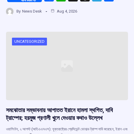
a
h
hr
el
h
By
News Desk
Aug 4, 2026
ce
at
e
e
ar
b
s
a
gr
e
o
A
d
a
o
p
s
m
UNCATEGORIZED
k
p
সমঝোতার সম্ভাবনায় আপাতত ইরানে হামলা স্থগিত, দাবি
ট্রাম্পের; হরমুজ প্রণালী খুলে দেওয়ার কথাও উল্লেখ
ওয়াশিংটন, ২ আগস্ট (আইএএনএস): যুক্তরাষ্ট্রের প্রেসিডেন্ট ডোনাল্ড ট্রাম্প দাবি করেছেন, ইরান এবং