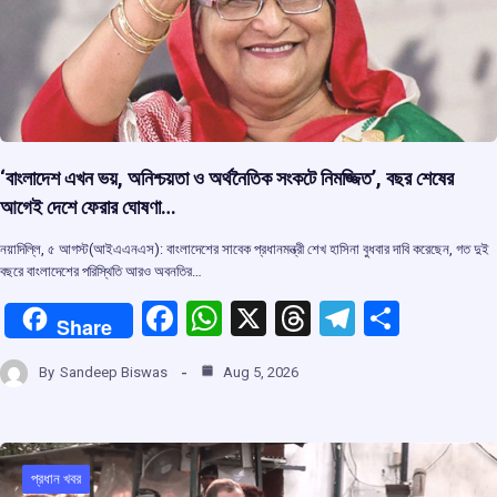
‘বাংলাদেশ এখন ভয়, অনিশ্চয়তা ও অর্থনৈতিক সংকটে নিমজ্জিত’, বছর শেষের
আগেই দেশে ফেরার ঘোষণা…
নয়াদিল্লি, ৫ আগস্ট(আইএএনএস): বাংলাদেশের সাবেক প্রধানমন্ত্রী শেখ হাসিনা বুধবার দাবি করেছেন, গত দুই
বছরে বাংলাদেশের পরিস্থিতি আরও অবনতির…
F
W
X
T
T
S
Share
a
h
hr
el
h
By
Sandeep Biswas
Aug 5, 2026
ce
at
e
e
ar
b
s
a
gr
e
o
A
d
a
প্রধান খবর
o
p
s
m