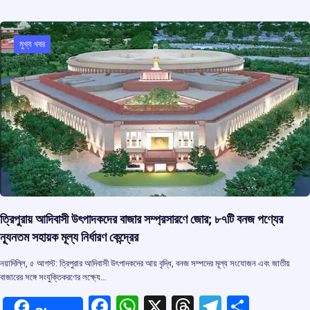
b
s
a
gr
e
o
A
d
a
মুখ্য খবর
o
p
s
m
k
p
ত্রিপুরায় আদিবাসী উৎপাদকদের বাজার সম্প্রসারণে জোর; ৮৭টি বনজ পণ্যের
ন্যূনতম সহায়ক মূল্য নির্ধারণ কেন্দ্রের
নয়াদিল্লি, ৫ আগস্ট: ত্রিপুরার আদিবাসী উৎপাদকদের আয় বৃদ্ধি, বনজ সম্পদের মূল্য সংযোজন এবং জাতীয়
বাজারের সঙ্গে সংযুক্তিকরণের লক্ষ্যে…
F
W
X
T
T
S