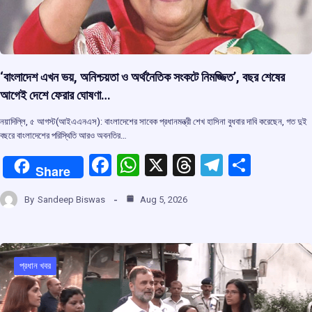
‘বাংলাদেশ এখন ভয়, অনিশ্চয়তা ও অর্থনৈতিক সংকটে নিমজ্জিত’, বছর শেষের
আগেই দেশে ফেরার ঘোষণা…
নয়াদিল্লি, ৫ আগস্ট(আইএএনএস): বাংলাদেশের সাবেক প্রধানমন্ত্রী শেখ হাসিনা বুধবার দাবি করেছেন, গত দুই
বছরে বাংলাদেশের পরিস্থিতি আরও অবনতির…
F
W
X
T
T
S
Share
a
h
hr
el
h
By
Sandeep Biswas
Aug 5, 2026
ce
at
e
e
ar
b
s
a
gr
e
o
A
d
a
প্রধান খবর
o
p
s
m
k
p