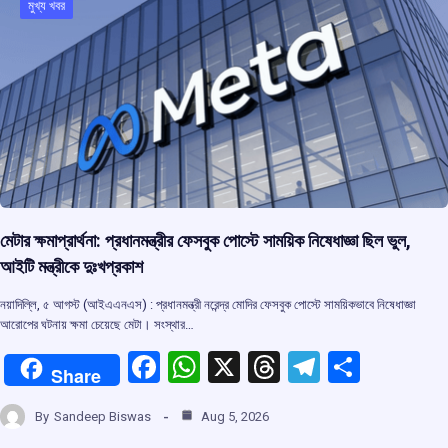
মুখ্য খবর
o
p
s
m
k
p
মেটার ক্ষমাপ্রার্থনা: প্রধানমন্ত্রীর ফেসবুক পোস্টে সাময়িক নিষেধাজ্ঞা ছিল ভুল,
আইটি মন্ত্রীকে দুঃখপ্রকাশ
নয়াদিল্লি, ৫ আগস্ট (আইএএনএস) : প্রধানমন্ত্রী নরেন্দ্র মোদির ফেসবুক পোস্টে সাময়িকভাবে নিষেধাজ্ঞা
আরোপের ঘটনায় ক্ষমা চেয়েছে মেটা। সংস্থার…
F
W
X
T
T
S
Share
a
h
hr
el
h
By
Sandeep Biswas
Aug 5, 2026
ce
at
e
e
ar