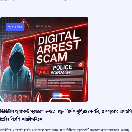
ce
at
e
e
ar
b
s
a
gr
e
o
A
d
a
প্রধান খবর
o
p
s
m
k
p
ডিজিটাল অ্যারেস্ট প্রতারণা রুখতে নতুন নির্দেশ সুপ্রিম কোর্টের, ৪ সপ্তাহে এসওপি
তৈরির নির্দেশ আরবিআইকে
নয়াদিল্লি, ৪ আগস্ট (আইএএনএস): দেশে ক্রমবর্ধমান ‘ডিজিটাল অ্যারেস্ট’ প্রতারণা রুখতে মঙ্গলবার একগুচ্ছ