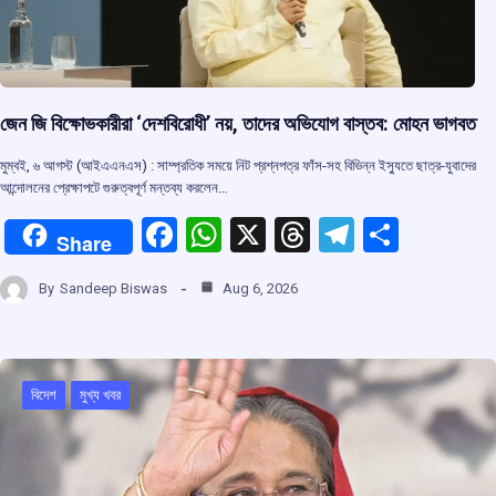
জেন জি বিক্ষোভকারীরা ‘দেশবিরোধী’ নয়, তাদের অভিযোগ বাস্তব: মোহন ভাগবত
মুম্বই, ৬ আগস্ট (আইএএনএস) : সাম্প্রতিক সময়ে নিট প্রশ্নপত্র ফাঁস-সহ বিভিন্ন ইস্যুতে ছাত্র-যুবাদের
আন্দোলনের প্রেক্ষাপটে গুরুত্বপূর্ণ মন্তব্য করলেন…
F
W
X
T
T
S
Share
a
h
hr
el
h
By
Sandeep Biswas
Aug 6, 2026
ce
at
e
e
ar
b
s
a
gr
e
o
A
d
a
বিদেশ
মুখ্য খবর
o
p
s
m
k
p