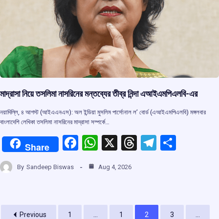
মাদ্রাসা নিয়ে তসলিমা নাসরিনের মন্তব্যের তীব্র নিন্দা এআইএমপিএলবি-এর
নয়াদিল্লি, ৪ আগস্ট (আইএএনএস): অল ইন্ডিয়া মুসলিম পার্সোনাল ল’ বোর্ড (এআইএমপিএলবি) মঙ্গলবার
বাংলাদেশি লেখিকা তসলিমা নাসরিনের মাদ্রাসা সম্পর্কে…
F
W
X
T
T
S
Share
a
h
hr
el
h
By
Sandeep Biswas
Aug 4, 2026
ce
at
e
e
ar
b
s
a
gr
e
o
A
d
a
Previous
1
...
1
2
3
...