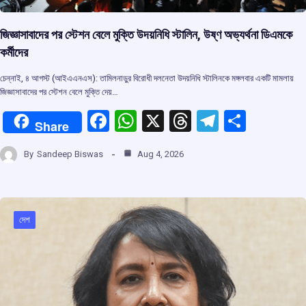
জিজ্ঞাসাবাদের পর স্টেশন বেলে মুক্তি উদয়নিধি স্টালিন, উষ্ণ অভ্যর্থনা ডিএমকে
কর্মীদের
চেন্নাই, ৪ আগস্ট (আইএএনএস): তামিলনাড়ুর বিরোধী দলনেতা উদয়নিধি স্টালিনকে মঙ্গলবার একটি মামলায়
জিজ্ঞাসাবাদের পর স্টেশন বেলে মুক্তি দেয়…
F
W
X
T
T
S
Share
a
h
hr
el
h
By
Sandeep Biswas
Aug 4, 2026
ce
at
e
e
ar
b
s
a
gr
e
o
A
d
a
দেশ
o
p
s
m
k
p