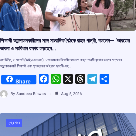
শিক্ষার্থী আন্দোলনকারীদের সঙ্গে সাংবাদিক বৈঠকে রাহুল গান্ধী, বললেন— ‘ভারতের
ভাবনা ও সংবিধান রক্ষায় লড়ছেন…
নয়াদিল্লি, ৫ আগস্ট(আইএএনএস) : লোকসভার বিরোধী দলনেতা রাহুল গান্ধী বুধবার যন্তর মন্তরের
আন্দোলনকারী শিক্ষার্থী এবং মুম্বইয়ের ভাইরাল ছাত্রী-সহ…
F
W
X
T
T
S
Share
a
h
hr
el
h
By
Sandeep Biswas
Aug 5, 2026
ce
at
e
e
ar
b
s
a
gr
e
o
A
d
a
মুখ্য খবর
o
p
s
m