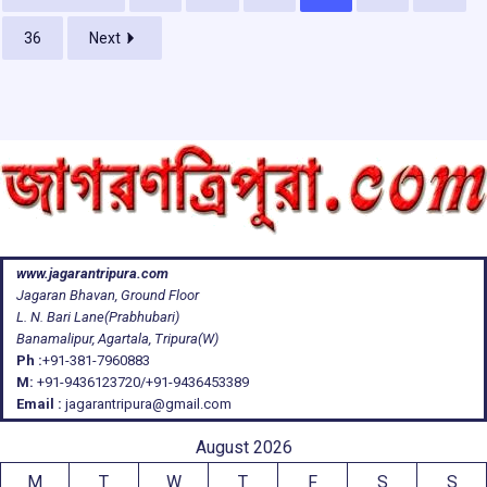
o
p
s
m
k
p
36
Next
www.jagarantripura.com
Jagaran Bhavan, Ground Floor
L. N. Bari Lane(Prabhubari)
Banamalipur, Agartala, Tripura(W)
Ph :
+91-381-7960883
M:
+91-9436123720/+91-9436453389
Email :
jagarantripura@gmail.com
August 2026
M
T
W
T
F
S
S