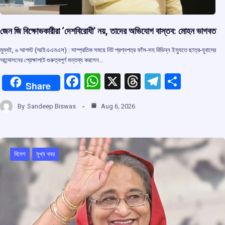
জেন জি বিক্ষোভকারীরা ‘দেশবিরোধী’ নয়, তাদের অভিযোগ বাস্তব: মোহন ভাগবত
মুম্বই, ৬ আগস্ট (আইএএনএস) : সাম্প্রতিক সময়ে নিট প্রশ্নপত্র ফাঁস-সহ বিভিন্ন ইস্যুতে ছাত্র-যুবাদের
আন্দোলনের প্রেক্ষাপটে গুরুত্বপূর্ণ মন্তব্য করলেন…
F
W
X
T
T
S
Share
a
h
hr
el
h
By
Sandeep Biswas
Aug 6, 2026
ce
at
e
e
ar
b
s
a
gr
e
o
A
d
a
বিদেশ
মুখ্য খবর
o
p
s
m
k
p