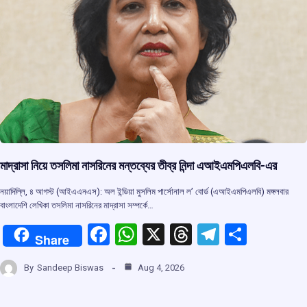
মাদ্রাসা নিয়ে তসলিমা নাসরিনের মন্তব্যের তীব্র নিন্দা এআইএমপিএলবি-এর
নয়াদিল্লি, ৪ আগস্ট (আইএএনএস): অল ইন্ডিয়া মুসলিম পার্সোনাল ল’ বোর্ড (এআইএমপিএলবি) মঙ্গলবার
বাংলাদেশি লেখিকা তসলিমা নাসরিনের মাদ্রাসা সম্পর্কে…
F
W
X
T
T
S
Share
a
h
hr
el
h
By
Sandeep Biswas
Aug 4, 2026
ce
at
e
e
ar
b
s
a
gr
e