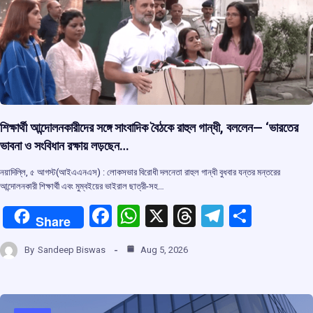
k
p
শিক্ষার্থী আন্দোলনকারীদের সঙ্গে সাংবাদিক বৈঠকে রাহুল গান্ধী, বললেন— ‘ভারতের
ভাবনা ও সংবিধান রক্ষায় লড়ছেন…
নয়াদিল্লি, ৫ আগস্ট(আইএএনএস) : লোকসভার বিরোধী দলনেতা রাহুল গান্ধী বুধবার যন্তর মন্তরের
আন্দোলনকারী শিক্ষার্থী এবং মুম্বইয়ের ভাইরাল ছাত্রী-সহ…
F
W
X
T
T
S
Share
a
h
hr
el
h
By
Sandeep Biswas
Aug 5, 2026
ce
at
e
e
ar
b
s
a
gr
e
o
A
d
a