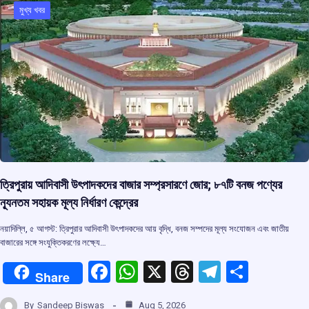
মুখ্য খবর
o
p
s
m
k
p
ত্রিপুরায় আদিবাসী উৎপাদকদের বাজার সম্প্রসারণে জোর; ৮৭টি বনজ পণ্যের
ন্যূনতম সহায়ক মূল্য নির্ধারণ কেন্দ্রের
নয়াদিল্লি, ৫ আগস্ট: ত্রিপুরার আদিবাসী উৎপাদকদের আয় বৃদ্ধি, বনজ সম্পদের মূল্য সংযোজন এবং জাতীয়
বাজারের সঙ্গে সংযুক্তিকরণের লক্ষ্যে…
F
W
X
T
T
S
Share
a
h
hr
el
h
By
Sandeep Biswas
Aug 5, 2026