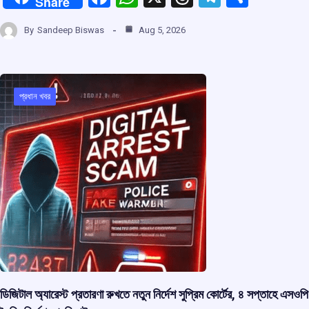
Share
a
h
hr
el
h
By
Sandeep Biswas
Aug 5, 2026
ce
at
e
e
ar
b
s
a
gr
e
o
A
d
a
প্রধান খবর
o
p
s
m
k
p
ডিজিটাল অ্যারেস্ট প্রতারণা রুখতে নতুন নির্দেশ সুপ্রিম কোর্টের, ৪ সপ্তাহে এসওপি