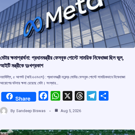
k
p
মেটার ক্ষমাপ্রার্থনা: প্রধানমন্ত্রীর ফেসবুক পোস্টে সাময়িক নিষেধাজ্ঞা ছিল ভুল,
আইটি মন্ত্রীকে দুঃখপ্রকাশ
নয়াদিল্লি, ৫ আগস্ট (আইএএনএস) : প্রধানমন্ত্রী নরেন্দ্র মোদির ফেসবুক পোস্টে সাময়িকভাবে নিষেধাজ্ঞা
আরোপের ঘটনায় ক্ষমা চেয়েছে মেটা। সংস্থার…
F
W
X
T
T
S
Share
a
h
hr
el
h
By
Sandeep Biswas
Aug 5, 2026
ce
at
e
e
ar
b
s
a
gr
e
o
A
d
a