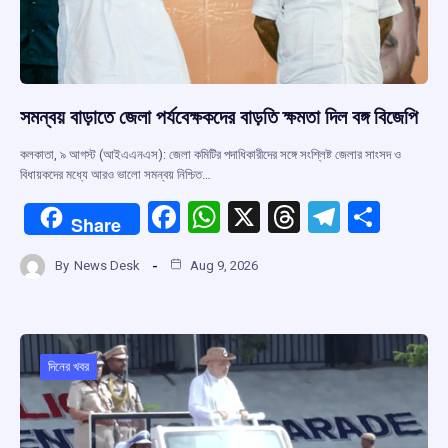
সমন্বয় বাড়াতে জেলা পর্যবেক্ষকদের বাড়তি ক্ষমতা দিল বঙ্গ বিজেপি
কলকাতা, ৯ আগস্ট (আইএএনএস): জেলা কমিটির পদাধিকারীদের সঙ্গে সংশ্লিষ্ট জেলার সাংসদ ও
বিধায়কদের মধ্যে আরও ভালো সমন্বয় নিশ্চিত…
F
W
X
T
T
S
Share
a
h
hr
el
h
By
News Desk
Aug 9, 2026
ce
at
e
e
ar
b
s
a
gr
e
o
A
d
a
o
p
s
m
দিনের খবর
k
p