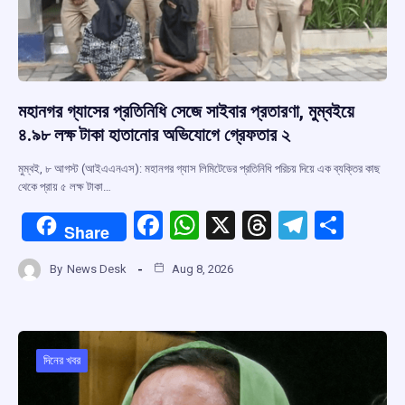
মহানগর গ্যাসের প্রতিনিধি সেজে সাইবার প্রতারণা, মুম্বইয়ে
৪.৯৮ লক্ষ টাকা হাতানোর অভিযোগে গ্রেফতার ২
মুম্বই, ৮ আগস্ট (আইএএনএস): মহানগর গ্যাস লিমিটেডের প্রতিনিধি পরিচয় দিয়ে এক ব্যক্তির কাছ
থেকে প্রায় ৫ লক্ষ টাকা…
F
W
X
T
T
S
Share
a
h
hr
el
h
By
News Desk
Aug 8, 2026
ce
at
e
e
ar
b
s
a
gr
e
o
A
d
a
o
p
s
m
দিনের খবর
k
p