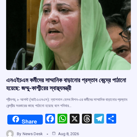
এনএইচএম কর্মীদের সাম্মানিক বাড়ানোর প্রস্তাব কেন্দ্রে পাঠানো
হয়েছে: জম্মু-কাশ্মীরের স্বাস্থ্যমন্ত্রী
শ্রীনগর, ৮ আগস্ট (আইএএনএস): ন্যাশনাল হেলথ মিশন-এর কর্মীদের সাম্মানিক বাড়ানোর প্রস্তাব
কেন্দ্রীয় সরকারের কাছে পাঠানো হয়েছে বলে শনিবার…
F
W
X
T
T
S
Share
a
h
hr
el
h
By
News Desk
Aug 8, 2026