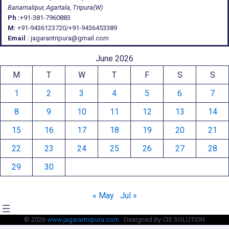
Banamalipur, Agartala, Tripura(W)
Ph :
+91-381-7960883
M:
+91-9436123720/+91-9436453389
Email :
jagarantripura@gmail.com
June 2026
M
T
W
T
F
S
S
1
2
3
4
5
6
7
8
9
10
11
12
13
14
15
16
17
18
19
20
21
22
23
24
25
26
27
28
29
30
« May
Jul »
© 2026
www.jagarantripura.com .
Designed By CIS SOLUTION