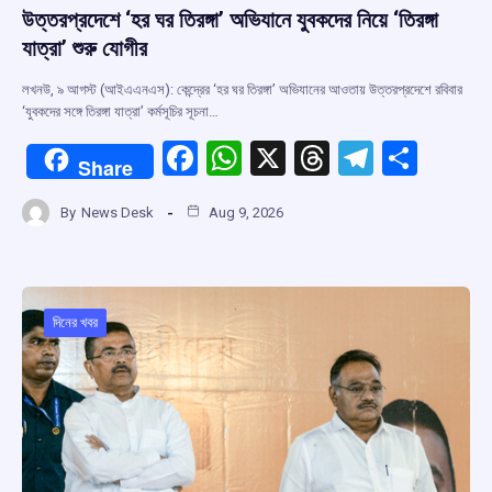
উত্তরপ্রদেশে ‘হর ঘর তিরঙ্গা’ অভিযানে যুবকদের নিয়ে ‘তিরঙ্গা
যাত্রা’ শুরু যোগীর
লখনউ, ৯ আগস্ট (আইএএনএস): কেন্দ্রের ‘হর ঘর তিরঙ্গা’ অভিযানের আওতায় উত্তরপ্রদেশে রবিবার
‘যুবকদের সঙ্গে তিরঙ্গা যাত্রা’ কর্মসূচির সূচনা…
F
W
X
T
T
S
Share
a
h
hr
el
h
By
News Desk
Aug 9, 2026
ce
at
e
e
ar
b
s
a
gr
e
o
A
d
a
o
p
s
m
দিনের খবর
k
p