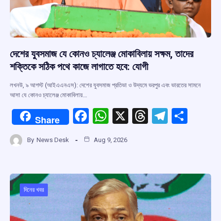
দেশের যুবসমাজ যে কোনও চ্যালেঞ্জ মোকাবিলায় সক্ষম, তাদের
শক্তিকে সঠিক পথে কাজে লাগাতে হবে: যোগী
লখনউ, ৯ আগস্ট (আইএএনএস): দেশের যুবসমাজ প্রতিভা ও উদ্যমে ভরপুর এবং ভারতের সামনে
আসা যে কোনও চ্যালেঞ্জ মোকাবিলায়…
F
W
X
T
T
S
Share
a
h
hr
el
h
By
News Desk
Aug 9, 2026
ce
at
e
e
ar
b
s
a
gr
e
o
A
d
a
o
p
s
m
দিনের খবর
k
p