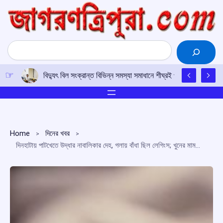
Skip
to
content
Search
বিদ্যুৎ বিল সংক্রান্ত বিভিন্ন সমস্যা সমাধানে শীঘ্রই প্রয়োজনীয় পদক্ষেপ ন
Home
দিনের খবর
দিনহাটায় পাটখেতে উদ্ধার নাবালিকার দেহ, গলায় বাঁধা ছিল লেগিংস; খুনের মামলা রুজু