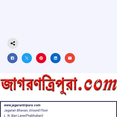
ce
at
e
e
ar
b
s
a
gr
e
o
A
d
a
o
p
s
m
k
p
www.jagarantripura.com
Jagaran Bhavan, Ground Floor
L. N. Bari Lane(Prabhubari)