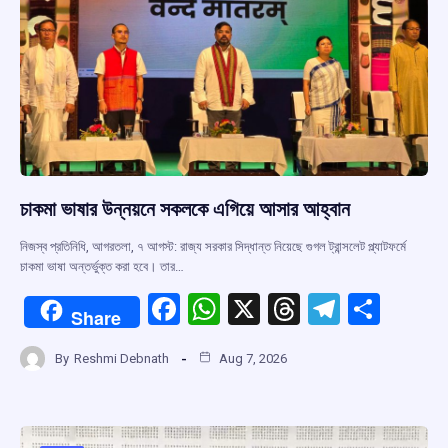
চাকমা ভাষার উন্নয়নে সকলকে এগিয়ে আসার আহ্বান
নিজস্ব প্রতিনিধি, আগরতলা, ৭ আগস্ট: রাজ্য সরকার সিদ্ধান্ত নিয়েছে গুগল ট্রান্সলেট প্ল্যাটফর্মে
চাকমা ভাষা অন্তর্ভুক্ত করা হবে। তার…
F
W
X
T
T
S
Share
a
h
hr
el
h
By
Reshmi Debnath
Aug 7, 2026
ce
at
e
e
ar
b
s
a
gr
e
o
A
d
a