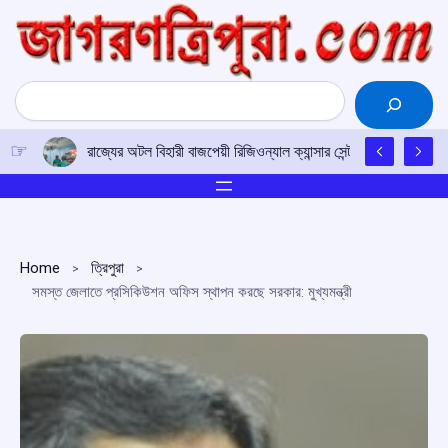
Skip
to
content
Search
রাজ্যের অটল বিহারী বাজপেয়ী রিজিওন্যাল ক্যান্সার সেন্টারে উত্তর-পূর্ব
Home
ত্রিপুরা
সমস্ত জেলাতে প্রসিকিউশন অফিস স্থাপন করছে সরকার: মুখ্যমন্ত্রী