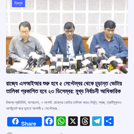
o
p
s
m
ত্রিপুরা
k
p
রাজ্যে এসআইআর শুরু হবে ৫ সেপ্টেম্বর থেকে চূড়ান্ত ভোটার
তালিকা প্রকাশিত হবে ২৩ ডিসেম্বর: মুখ্য নির্বাচনী আধিকারিক
নিজস্ব প্রতিনিধি, আগরতলা, ৭ আগস্ট: রাজ্যের ভোটার তালিকা আরও নির্ভুল, স্বচ্ছ, ত্রুটিমুক্তও
আপটুডেট করে তুলতে আগামী ৫ সেপ্টেম্বর…
F
W
X
T
T
S
Share
a
h
hr
el
h