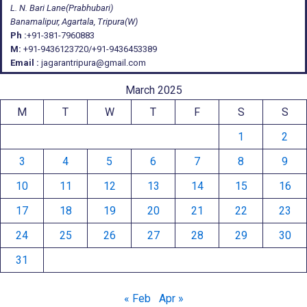
L. N. Bari Lane(Prabhubari)
Banamalipur, Agartala, Tripura(W)
Ph :
+91-381-7960883
M:
+91-9436123720/+91-9436453389
Email :
jagarantripura@gmail.com
March 2025
M
T
W
T
F
S
S
1
2
3
4
5
6
7
8
9
10
11
12
13
14
15
16
17
18
19
20
21
22
23
24
25
26
27
28
29
30
31
« Feb
Apr »