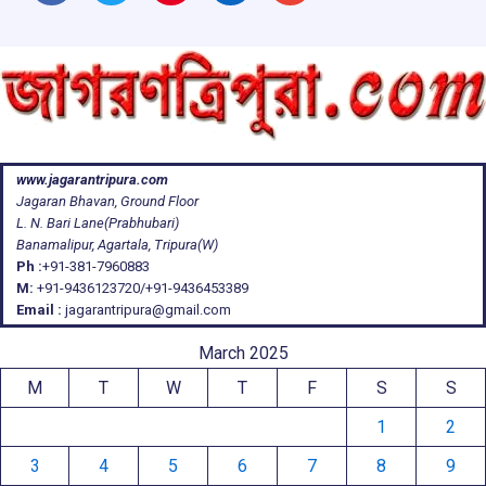
www.jagarantripura.com
Jagaran Bhavan, Ground Floor
L. N. Bari Lane(Prabhubari)
Banamalipur, Agartala, Tripura(W)
Ph :
+91-381-7960883
M:
+91-9436123720/+91-9436453389
Email :
jagarantripura@gmail.com
March 2025
M
T
W
T
F
S
S
1
2
3
4
5
6
7
8
9