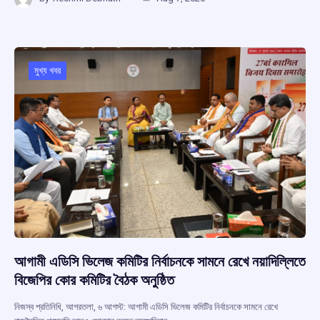
ce
at
e
e
ar
b
s
a
gr
e
o
A
d
a
o
p
s
m
মুখ্য খবর
k
p
আগামী এডিসি ভিলেজ কমিটির নির্বাচনকে সামনে রেখে নয়াদিল্লিতে
বিজেপির কোর কমিটির বৈঠক অনুষ্ঠিত
নিজস্ব প্রতিনিধি, আগরতলা, ৬ আগস্ট: আগামী এডিসি ভিলেজ কমিটির নির্বাচনকে সামনে রেখে