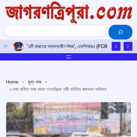
Skip
to
content
Search
‘এটি ভারতের অভ্যন্তরীণ বিষয়’, এফসিআরএ (FCRA) সংশোধনী বিল নিয়ে
Home
মুখ্য খবর
৬ দফা দাবিতে সারা ভারত গণতান্ত্রিক নারী সমিতির রাজভবন অভিযান