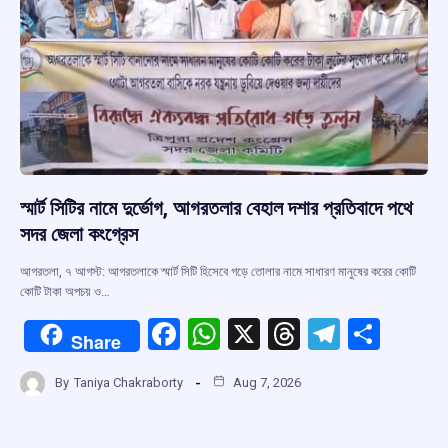
স্মার্ট সিটির নামে দুর্ভোগ, আগরতলার বেহাল দশার প্রতিবাদে পথে
সদর জেলা কংগ্রেস
আগরতলা, ৭ আগস্ট: আগরতলাকে স্মার্ট সিটি হিসেবে গড়ে তোলার নামে সাধারণ মানুষের করের কোটি
কোটি টাকা অপচয় ও…
F
W
X
T
T
S
Share
a
h
hr
el
h
By
Taniya Chakraborty
Aug 7, 2026
ce
at
e
e
ar
b
s
a
gr
e