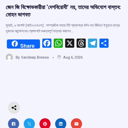
জেন জি বিক্ষোভকারীরা ‘দেশবিরোধী’ নয়, তাদের অভিযোগ বাস্তব:
মোহন ভাগবত
মুম্বই, ৬ আগস্ট (আইএএনএস) : সাম্প্রতিক সময়ে নিট প্রশ্নপত্র ফাঁস-সহ বিভিন্ন ইস্যুতে ছাত্র-
যুবাদের আন্দোলনের প্রেক্ষাপটে গুরুত্বপূর্ণ মন্তব্য করলেন…
F
W
X
T
T
S
Share
a
h
hr
el
h
By
Sandeep Biswas
Aug 6, 2026
ce
at
e
e
ar
b
s
a
gr
e
o
A
d
a
o
p
s
m
k
p