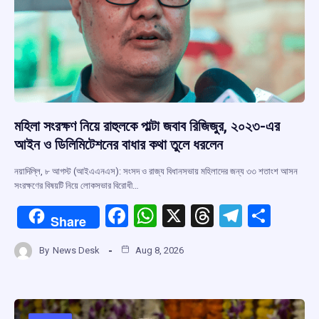
মহিলা সংরক্ষণ নিয়ে রাহুলকে পাল্টা জবাব রিজিজুর, ২০২৩-এর
আইন ও ডিলিমিটেশনের বাধার কথা তুলে ধরলেন
নয়াদিল্লি, ৮ আগস্ট (আইএএনএস): সংসদ ও রাজ্য বিধানসভায় মহিলাদের জন্য ৩৩ শতাংশ আসন
সংরক্ষণের বিষয়টি নিয়ে লোকসভার বিরোধী…
F
W
X
T
T
S
Share
a
h
hr
el
h
By
News Desk
Aug 8, 2026
ce
at
e
e
ar
b
s
a
gr
e
o
A
d
a