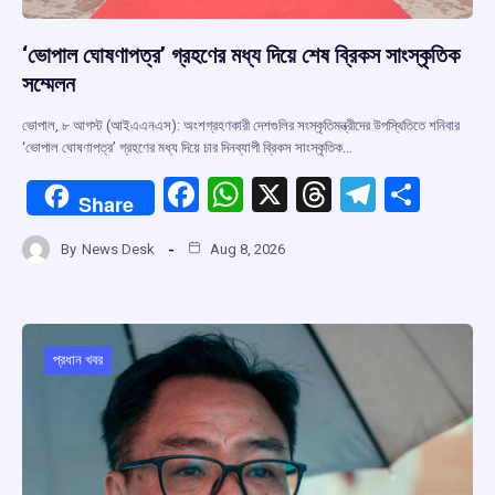
‘ভোপাল ঘোষণাপত্র’ গ্রহণের মধ্য দিয়ে শেষ ব্রিকস সাংস্কৃতিক
সম্মেলন
ভোপাল, ৮ আগস্ট (আইএএনএস): অংশগ্রহণকারী দেশগুলির সংস্কৃতিমন্ত্রীদের উপস্থিতিতে শনিবার
‘ভোপাল ঘোষণাপত্র’ গ্রহণের মধ্য দিয়ে চার দিনব্যাপী ব্রিকস সাংস্কৃতিক…
F
W
X
T
T
S
Share
a
h
hr
el
h
By
News Desk
Aug 8, 2026
ce
at
e
e
ar
b
s
a
gr
e
o
A
d
a
o
p
s
m
প্রধান খবর
k
p