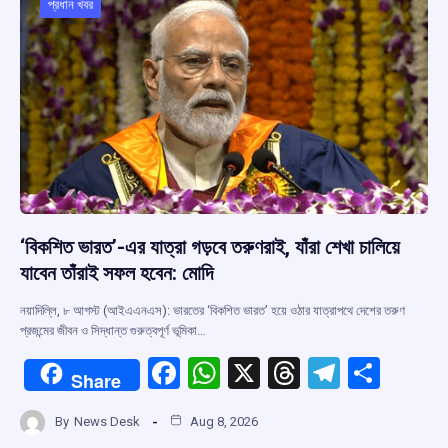
o
p
s
m
প্রধান খবর
k
p
‘বিকশিত ভারত’-এর যাত্রা গড়বে তরুণরাই, যাঁরা শেখা চালিয়ে
যাবেন তাঁরাই সফল হবেন: মোদি
নয়াদিল্লি, ৮ আগস্ট (আইএএনএস): ভারতের ‘বিকশিত ভারত’ হয়ে ওঠার যাত্রাপথে দেশের তরুণ
প্রজন্মের জীবন ও সিদ্ধান্ত গুরুত্বপূর্ণ ভূমিকা…
F
W
X
T
T
S
Share
a
h
hr
el
h
By
News Desk
Aug 8, 2026
ce
at
e
e
ar