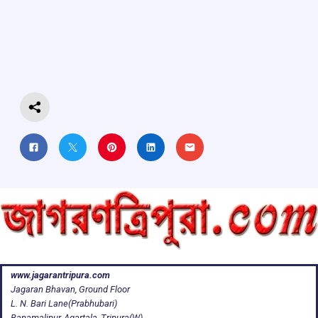
b
s
a
gr
e
o
A
d
a
o
p
s
m
k
p
www.jagarantripura.com
Jagaran Bhavan, Ground Floor
L. N. Bari Lane(Prabhubari)
Banamalipur, Agartala, Tripura(W)