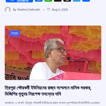
a
h
hr
el
h
By
Reshmi Debnath
Aug 6, 2026
ce
at
e
e
ar
b
s
a
gr
e
o
A
d
a
o
p
s
m
ত্রিপুরা
k
p
ত্রিপুরা ক্ষৌরকর্মী ইউনিয়নের রাজ্য সম্মেলনে মানিক সরকার,
ডিজিপির মৃত্যুর নিরপেক্ষ তদন্তের দাবি
আগরতলা, ৬ আগস্ট: ত্রিপুরা ক্ষৌরকর্মী ইউনিয়নের রাজ্য সম্মেলন বৃহস্পতিবার সিআইটিইউ-এর রাজ্য