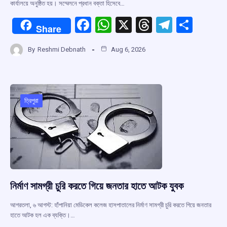
কার্যালয়ে অনুষ্ঠিত হয়। সম্মেলনে প্রধান বক্তা হিসেবে…
F
W
X
T
T
S
Share
a
h
hr
el
h
By
Reshmi Debnath
Aug 6, 2026
ce
at
e
e
ar
b
s
a
gr
e
o
A
d
a
o
p
s
m
ত্রিপুরা
k
p
নির্মাণ সামগ্রী চুরি করতে গিয়ে জনতার হাতে আটক যুবক
আগরতলা, ৬ আগস্ট: হাঁপানিয়া মেডিকেল কলেজ হাসপাতালের নির্মাণ সামগ্রী চুরি করতে গিয়ে জনতার
হাতে আটক হল এক ব্যক্তি।…