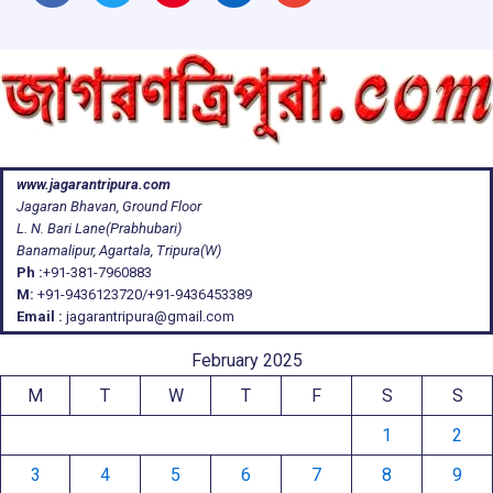
www.jagarantripura.com
Jagaran Bhavan, Ground Floor
L. N. Bari Lane(Prabhubari)
Banamalipur, Agartala, Tripura(W)
Ph :
+91-381-7960883
M:
+91-9436123720/+91-9436453389
Email :
jagarantripura@gmail.com
February 2025
M
T
W
T
F
S
S
1
2
3
4
5
6
7
8
9