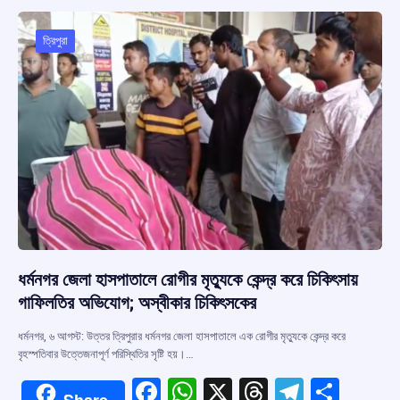
o
A
d
a
o
p
s
m
ত্রিপুরা
k
p
ধর্মনগর জেলা হাসপাতালে রোগীর মৃত্যুকে কেন্দ্র করে চিকিৎসায়
গাফিলতির অভিযোগ; অস্বীকার চিকিৎসকের
ধর্মনগর, ৬ আগস্ট: উত্তর ত্রিপুরার ধর্মনগর জেলা হাসপাতালে এক রোগীর মৃত্যুকে কেন্দ্র করে
বৃহস্পতিবার উত্তেজনাপূর্ণ পরিস্থিতির সৃষ্টি হয়।…
F
W
X
T
T
S
Share