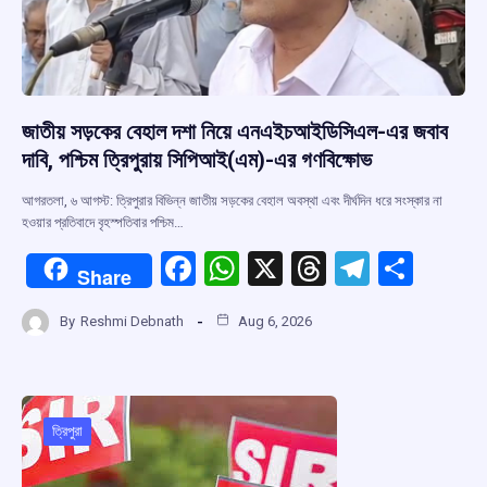
জাতীয় সড়কের বেহাল দশা নিয়ে এনএইচআইডিসিএল-এর জবাব
দাবি, পশ্চিম ত্রিপুরায় সিপিআই(এম)-এর গণবিক্ষোভ
আগরতলা, ৬ আগস্ট: ত্রিপুরার বিভিন্ন জাতীয় সড়কের বেহাল অবস্থা এবং দীর্ঘদিন ধরে সংস্কার না
হওয়ার প্রতিবাদে বৃহস্পতিবার পশ্চিম…
F
W
X
T
T
S
Share
a
h
hr
el
h
By
Reshmi Debnath
Aug 6, 2026
ce
at
e
e
ar
b
s
a
gr
e
o
A
d
a
o
p
s
m
ত্রিপুরা
k
p