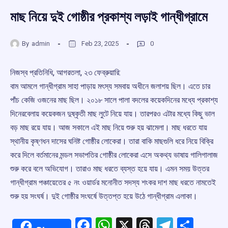
মাছ নিয়ে দুই গোষ্ঠীর প্রকাশ্য লড়াই গান্ধীগ্রামে
By
admin
Feb 23, 2025
0
নিজস্ব প্রতিনিধি, আগরতলা, ২৩ ফেব্রুয়ারি:
বাম আমলে গান্ধীগ্রাম সাহা পাড়ায় মৎস্য সমবায় অধীনে জলাশয় ছিল। এতে চার
পাঁচ কেজি ওজনের মাছ ছিল। ২০১৮ সালে পালা বদলের কয়েকদিনের মধ্যে প্রকাশ্য
দিনেরবেলায় কয়েকজন দুষ্কৃতী মাছ লুটে নিয়ে যায়। তারপরও এটার মধ্যে কিছু ভাল
বড় মাছ রয়ে যায়। আজ সকালে এই মাছ নিয়ে শুরু হয় ঝামেলা। মাছ ধরতে যায়
স্থানীয় কৃষ্ণধন দাসের ঘনিষ্ট গোষ্ঠীর লোকেরা। তারা বাকি মাছগুলি ধরে নিয়ে বিক্রি
করে দিলে বর্তমানের মন্ডল সভাপতির গোষ্ঠীর লোকেরা এসে অকথ্য ভাষায় গালিগালাজ
শুরু করে বলে অভিযোগ। তারাও মাছ ধরতে ব্যস্ত হয়ে যায়। এমন সময় উত্তর
গান্ধীগ্রাম পঞ্চায়েতের ৫ নং ওয়ার্ডর মনোনীত সদস্য শংকর দাশ মাছ ধরতে নামতেই
শুরু হয় সংঘর্ষ। দুই গোষ্ঠীর সংঘর্ষে উত্তপ্ত হয়ে উঠে গান্ধীগ্রাম এলাকা।
Facebook
WhatsApp
X
Threads
Telegr
Shar