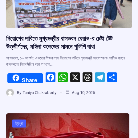
নিয়োগের দাবিতে মুখ্যমন্ত্রীর বাসভবন ঘেরাও-র চেষ্টা টেট
উত্তীর্ণদের, মহিলা কলেজের সামনে পুলিশি বাধা
আগরতলা, ১০ আগস্ট: একত্রে শিক্ষক পদে নিয়োগের দাবিতে মুখ্যমন্ত্রী অধ্যাপক ড. মানিক সাহার
বাসভবনের দিকে মিছিল করে যাওয়ার…
F
W
X
T
T
S
Share
a
h
hr
el
h
By
Taniya Chakraborty
Aug 10, 2026
ce
at
e
e
ar
b
s
a
gr
e
o
A
d
a
o
p
s
m
ত্রিপুরা
k
p