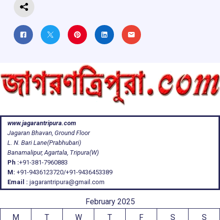
www.jagarantripura.com
Jagaran Bhavan, Ground Floor
L. N. Bari Lane(Prabhubari)
Banamalipur, Agartala, Tripura(W)
Ph :
+91-381-7960883
M:
+91-9436123720/+91-9436453389
Email :
jagarantripura@gmail.com
February 2025
M
T
W
T
F
S
S