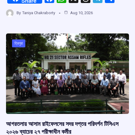
Share
a
h
hr
el
h
By
Taniya Chakraborty
Aug 10, 2026
ce
at
e
e
ar
b
s
a
gr
e
o
A
d
a
o
p
s
m
ত্রিপুরা
k
p
আগরতলায় আসাম রাইফেলসের সদর দপ্তর পরিদর্শন টিসিএস
২০২৬ ব্যাচের ২৭ পরীক্ষাধীন কর্মীর