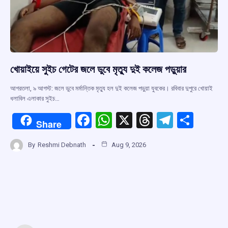
খোয়াইয়ে সুইচ গেটের জলে ডুবে মৃত্যু দুই কলেজ পড়ুয়ার
আগরতলা, ৯ আগস্ট: জলে ডুবে মর্মান্তিক মৃত্যু হল দুই কলেজ পড়ুয়া যুবকের। রবিবার দুপুরে খোয়াই
ধলাবিল এলাকার সুইচ…
F
W
X
T
T
S
Share
a
h
hr
el
h
By
Reshmi Debnath
Aug 9, 2026
ce
at
e
e
ar
b
s
a
gr
e
o
A
d
a
o
p
s
m
k
p