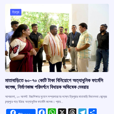
o
A
d
a
o
p
s
m
ত্রিপুরা
k
p
মাতাবাড়িতে ৬০-৭০ কোটি টাকা বিনিয়োগে অত্যাধুনিক ফার্মেসি
কলেজ, নির্মাণকাজ পরিদর্শনে বিধায়ক অভিষেক দেবরায়
আগরতলা, ১০ আগস্ট: উচ্চশিক্ষার সুযোগ সম্প্রসারণের লক্ষ্যে ত্রিপুরার মাতাবাড়ি বিধানসভা কেন্দ্রের
চন্দ্রপুরে গড়ে উঠছে অত্যাধুনিক ফার্মেসি কলেজ। প্রায়…
F
W
X
T
T
S