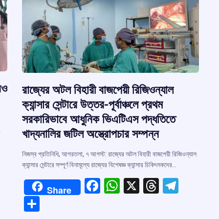
রও
রাজ্যের অটল বিহারী বাজপেয়ী রিজিওন্যাল
ক্যান্সার সেন্টারে উত্তর-পূর্বাঞ্চলে প্রথম
সরকারিভাবে আধুনিক ভিএটিএস পদ্ধতিতে
খাদ্যনালির জটিল অস্ত্রোপচার সম্পন্ন
া
নিজস্ব প্রতিনিধি, আগরতলা, ৭ আগস্ট: রাজ্যের অটল বিহারী বাজপেয়ী রিজিওন্যাল
ক্যান্সার সেন্টারে সম্পূর্ণ বিনামূল্যে রাজ্যের বিশেষজ্ঞ ক্যান্সার চিকিৎসকদের…
F
W
X
T
T
Share
a
h
hr
el
S
r
ce
at
e
e