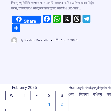
নিজস্ব প্রতিনিধি, আগরতলা, ৭ আগস্ট: রাজ্যের ভোটার তালিকা আরও নির্ভুল,
স্বচ্ছ, ত্রুটিমুক্তও আপটুডেট করে তুলতে আগামী ৫ সেপ্টেম্বর…
F
W
X
T
T
Share
a
h
hr
el
S
ce
at
e
e
r
h
b
s
a
gr
By
Reshmi Debnath
Aug 7, 2026
ar
o
A
d
a
m
e
o
p
s
m
k
p
February 2025
Home
মুখ্য খবর
ত্রিপুরা
প্রধান খ
খেলা
বিনোদন
বাণিজ্য
স্বা
T
W
T
F
S
S
1
2