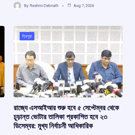
h
b
s
a
gr
By
Reshmi Debnath
Aug 7, 2026
ar
m
o
A
d
a
e
o
p
s
m
k
p
ত্রিপুরা
রাজ্যে এসআইআর শুরু হবে ৫ সেপ্টেম্বর থেকে
চূড়ান্ত ভোটার তালিকা প্রকাশিত হবে ২৩
ডিসেম্বর: মুখ্য নির্বাচনী আধিকারিক