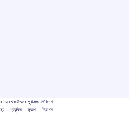
বর
দিনের খবর
উত্তর-পূর্বাঞ্চল
দেশ
বিদেশ
স্থ্য
প্রযুক্তি
ভ্রমণ
বিজ্ঞাপন