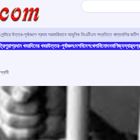
Search
র সেন্টারে উত্তর-পূর্বাঞ্চলে প্রথম সরকারিভাবে আধুনিক ভিএটিএস পদ্ধতিতে খাদ্যনালির জটিল 
্রিপুরা
প্রধান খবর
দিনের খবর
উত্তর-পূর্বাঞ্চল
দেশ
বিদেশ
খেলা
বিনোদন
বাণিজ্য
স্বাস্থ্য
প্র
স্বামী