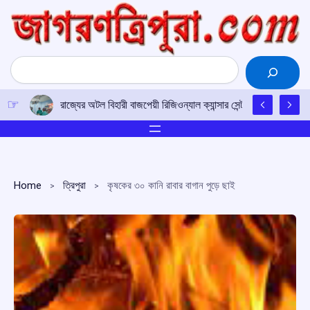
Skip
to
content
Search
রাজ্যের অটল বিহারী বাজপেয়ী রিজিওন্যাল ক্যান্সার সেন্টারে উত্তর-পূর্ব
Home
ত্রিপুরা
কৃষকের ৩০ কানি রাবার বাগান পুড়ে ছাই