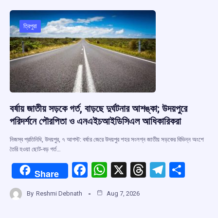
o
A
d
a
o
p
s
m
ত্রিপুরা
k
p
বর্ষায় জাতীয় সড়কে গর্ত, বাড়ছে দুর্ঘটনার আশঙ্কা; উদয়পুরে
পরিদর্শনে পৌরপিতা ও এনএইচআইডিসিএল আধিকারিকরা
নিজস্ব প্রতিনিধি, উদয়পুর, ৭ আগস্ট: বর্ষার জেরে উদয়পুর শহর সংলগ্ন জাতীয় সড়কের বিভিন্ন অংশে
তৈরি হওয়া ছোট-বড় গর্ত…
F
W
X
T
T
S
Share
a
h
hr
el
h
By
Reshmi Debnath
Aug 7, 2026
ce
at
e
e
ar
b
s
a
gr
e