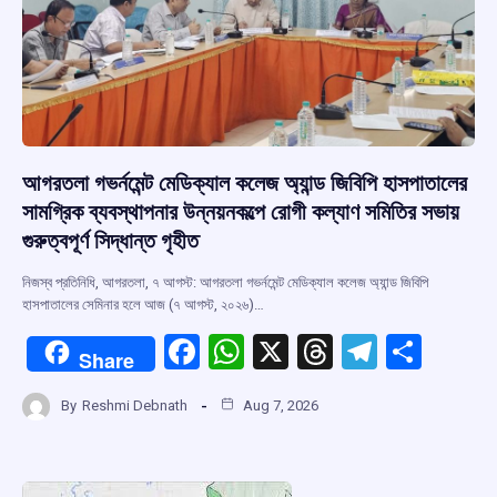
আগরতলা গভর্নমেন্ট মেডিক্যাল কলেজ অ্যান্ড জিবিপি হাসপাতালের
সামগ্রিক ব্যবস্থাপনার উন্নয়নকল্পে রোগী কল্যাণ সমিতির সভায়
গুরুত্বপূর্ণ সিদ্ধান্ত গৃহীত
নিজস্ব প্রতিনিধি, আগরতলা, ৭ আগস্ট: আগরতলা গভর্নমেন্ট মেডিক্যাল কলেজ অ্যান্ড জিবিপি
হাসপাতালের সেমিনার হলে আজ (৭ আগস্ট, ২০২৬)…
F
W
X
T
T
S
Share
a
h
hr
el
h
By
Reshmi Debnath
Aug 7, 2026
ce
at
e
e
ar
b
s
a
gr
e
o
A
d
a