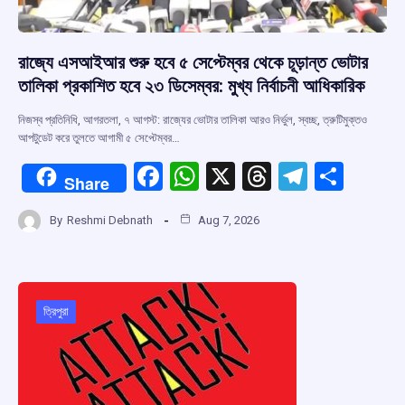
রাজ্যে এসআইআর শুরু হবে ৫ সেপ্টেম্বর থেকে চূড়ান্ত ভোটার
তালিকা প্রকাশিত হবে ২৩ ডিসেম্বর: মুখ্য নির্বাচনী আধিকারিক
নিজস্ব প্রতিনিধি, আগরতলা, ৭ আগস্ট: রাজ্যের ভোটার তালিকা আরও নির্ভুল, স্বচ্ছ, ত্রুটিমুক্তও
আপটুডেট করে তুলতে আগামী ৫ সেপ্টেম্বর…
F
W
X
T
T
S
Share
a
h
hr
el
h
By
Reshmi Debnath
Aug 7, 2026
ce
at
e
e
ar
b
s
a
gr
e
o
A
d
a
o
p
s
m
ত্রিপুরা
k
p