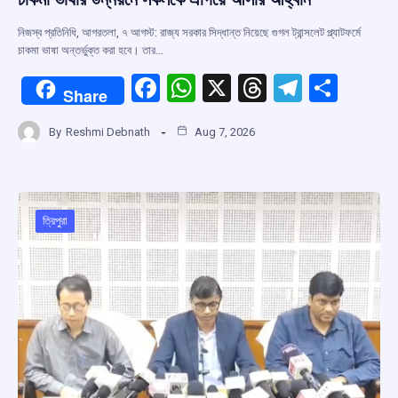
নিজস্ব প্রতিনিধি, আগরতলা, ৭ আগস্ট: রাজ্য সরকার সিদ্ধান্ত নিয়েছে গুগল ট্রান্সলেট প্ল্যাটফর্মে
চাকমা ভাষা অন্তর্ভুক্ত করা হবে। তার…
F
W
X
T
T
S
Share
a
h
hr
el
h
By
Reshmi Debnath
Aug 7, 2026
ce
at
e
e
ar
b
s
a
gr
e
o
A
d
a
o
p
s
m
ত্রিপুরা
k
p