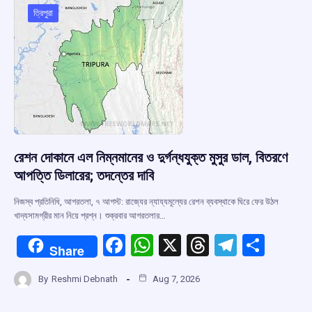
o
p
s
m
ত্রিপুরা
k
p
রেশন দোকানে এল নিম্নমানের ও দুর্গন্ধযুক্ত মুসুর ডাল, বিতরণে
আপত্তি ডিলারের; তদন্তের দাবি
নিজস্ব প্রতিনিধি, আগরতলা, ৭ আগস্ট: রাজ্যের ন্যায্যমূল্যের রেশন ব্যবস্থাকে ঘিরে ফের উঠল
খাদ্যসামগ্রীর মান নিয়ে প্রশ্ন। শুক্রবার আগরতলার…
F
W
X
T
T
S
Share
a
h
hr
el
h
By
Reshmi Debnath
Aug 7, 2026
ce
at
e
e
ar
b
s
a
gr
e