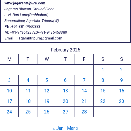
www.jagarantripura.com
Jagaran Bhavan, Ground Floor
L. N. Bari Lane(Prabhubari)
Banamalipur, Agartala, Tripura(W)
Ph :
+91-381-7960883
M:
+91-9436123720/+91-9436453389
Email :
jagarantripura@gmail.com
February 2025
M
T
W
T
F
S
S
1
2
3
4
5
6
7
8
9
10
11
12
13
14
15
16
17
18
19
20
21
22
23
24
25
26
27
28
« Jan
Mar »