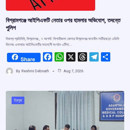
বিশ্রামগঞ্জে আইপিএফটি নেতার ওপর হামলার অভিযোগ, তদন্তে
পুলিশ
নিজস্ব প্রতিনিধি, বিশ্রামগঞ্জ , ৭ আগস্ট: সিপাহীজলা জেলার বিশ্রামগঞ্জ থানাধীন লাটিয়াছড়া এডিসি
ভিলেজ এলাকায় আইপিএফটির সহযোগী সংগঠন এটিসা…
F
W
X
T
T
S
Share
a
h
hr
el
h
By
Reshmi Debnath
Aug 7, 2026
ce
at
e
e
ar
b
s
a
gr
e
o
A
d
a
o
p
s
m
ত্রিপুরা
k
p