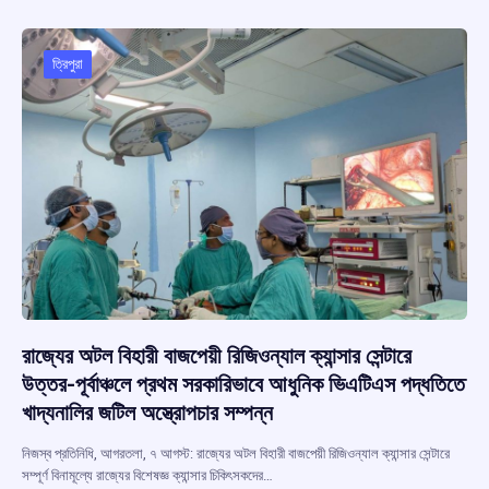
b
s
a
gr
e
o
A
d
a
o
p
s
m
ত্রিপুরা
k
p
রাজ্যের অটল বিহারী বাজপেয়ী রিজিওন্যাল ক্যান্সার সেন্টারে
উত্তর-পূর্বাঞ্চলে প্রথম সরকারিভাবে আধুনিক ভিএটিএস পদ্ধতিতে
খাদ্যনালির জটিল অস্ত্রোপচার সম্পন্ন
নিজস্ব প্রতিনিধি, আগরতলা, ৭ আগস্ট: রাজ্যের অটল বিহারী বাজপেয়ী রিজিওন্যাল ক্যান্সার সেন্টারে
সম্পূর্ণ বিনামূল্যে রাজ্যের বিশেষজ্ঞ ক্যান্সার চিকিৎসকদের…