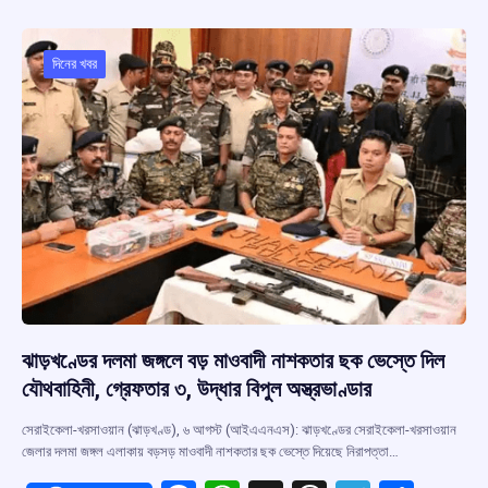
b
s
a
gr
e
o
A
d
a
o
p
s
m
দিনের খবর
k
p
ঝাড়খণ্ডের দলমা জঙ্গলে বড় মাওবাদী নাশকতার ছক ভেস্তে দিল
যৌথবাহিনী, গ্রেফতার ৩, উদ্ধার বিপুল অস্ত্রভাণ্ডার
সেরাইকেলা-খরসাওয়ান (ঝাড়খণ্ড), ৬ আগস্ট (আইএএনএস): ঝাড়খণ্ডের সেরাইকেলা-খরসাওয়ান
জেলার দলমা জঙ্গল এলাকায় বড়সড় মাওবাদী নাশকতার ছক ভেস্তে দিয়েছে নিরাপত্তা…