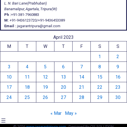
L. N. Bari Lane(Prabhubari)
Banamalipur, Agartala, Tripura(W)
Ph :
+91-381-7960883
M:
+91-9436123720/+91-9436453389
Email :
jagarantripura@gmail.com
April 2023
M
T
W
T
F
S
S
1
2
3
4
5
6
7
8
9
10
11
12
13
14
15
16
17
18
19
20
21
22
23
24
25
26
27
28
29
30
« Mar
May »
© 2026
www.jagarantripura.com .
Designed By CIS SOLUTION