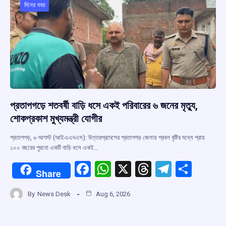
o
p
s
m
দিনের খবর
k
p
প্রতাপগড়ে শতবর্ষী বাড়ি ধসে একই পরিবারের ৬ জনের মৃত্যু,
শোকপ্রকাশ মুখ্যমন্ত্রী যোগীর
প্রতাপগড়, ৬ আগস্ট (আইএএনএস): উত্তরপ্রদেশের প্রতাপগড় জেলায় প্রবল বৃষ্টির মধ্যে প্রায়
১০০ বছরের পুরনো একটি বাড়ি ধসে একই…
F
W
X
T
T
S
Share
a
h
hr
el
h
By
News Desk
Aug 6, 2026
ce
at
e
e
ar
b
s
a
gr
e