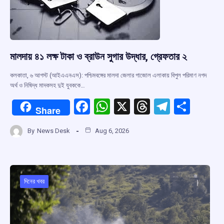
মালদায় ৪১ লক্ষ টাকা ও ব্রাউন সুগার উদ্ধার, গ্রেফতার ২
কলকাতা, ৬ আগস্ট (আইএএনএস): পশ্চিমবঙ্গের মালদা জেলার গাজোল এলাকায় বিপুল পরিমাণ নগদ
অর্থ ও নিষিদ্ধ মাদকসহ দুই যুবককে…
F
W
X
T
T
S
Share
a
h
hr
el
h
By
News Desk
Aug 6, 2026
ce
at
e
e
ar
b
s
a
gr
e
o
A
d
a
o
p
s
m
দিনের খবর
k
p