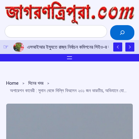
Skip
to
content
Search
এসআইআর ইস্যুতে রাজ্য নির্বাচন কমিশনের সিইও-র কাছে আইপিএফটির ড
Home
দিনের খবর
অপারেশন কাবেরী : সুদান থেকে দিল্লি ফিরলেন ২৩১ জন ভারতীয়, অভিযানে যোগ দিল ইন্ডিগোও