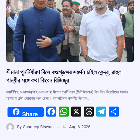
সীমানা পুনর্নির্ধারণ বিলে কংগ্রেসের সমর্থন চাইল কেন্দ্র, রাহুল
গান্ধীর সঙ্গে কথা কিরেন রিজিজুর
নয়াদিল্লি, ৬ আগস্ট(আইএএনএস): সীমানা পুনর্নির্ধারণ (ডিলিমিটেশন) বিল নিয়ে বিরোধীদের সমর্থন
আদায়ের চেষ্টা জোরদার করল কেন্দ্র। বৃহস্পতিবার সংসদীয় বিষয়ক…
F
W
X
T
T
S
Share
a
h
hr
el
h
By
Sandeep Biswas
Aug 6, 2026
ce
at
e
e
ar