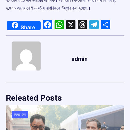
হয়েছেন ২৩১ জন ভারতীয় নাগরিক। অপারেশন কাবেরীর অধীনে এখনও পর্যন্ত
২,৪০০ জনের বেশি ভারতীয় নাগরিককে উদ্ধার করা হয়েছে।
Facebook
WhatsApp
X
Threads
Telegr
Shar
Share
admin
Releated Posts
দিনের খবর