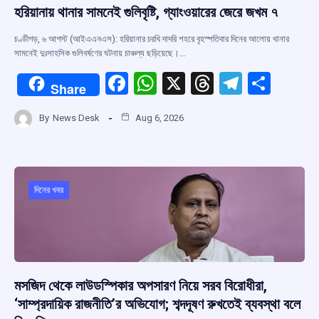
হরিয়ানায় থানার সামনেই গুলিবৃষ্টি, গ্যাংওয়ারের জেরে জখম ৭
চণ্ডীগড়, ৬ আগস্ট (আইএএনএস): হরিয়ানার চরখি দাদরি শহরে বৃহস্পতিবার দিনের আলোয় থানার
সামনেই দুঃসাহসিক গুলিবর্ষণের ঘটনায় চাঞ্চল্য ছড়িয়েছে।…
F
W
X
T
T
S
Share
a
h
hr
el
h
By
News Desk
Aug 6, 2026
ce
at
e
e
ar
b
s
a
gr
e
o
A
d
a
o
p
s
m
দিনের খবর
k
p
মসজিদ থেকে লাউডস্পিকার অপসারণ নিয়ে সরব বিরোধীরা,
‘সাম্প্রদায়িক রাজনীতি’র অভিযোগ; শব্দদূষণ রুখতেই ব্যবস্থা বলে