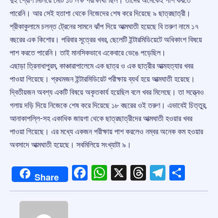
দুই শ্রেণি মিলিয়ে মোট ১০ লক্ষ পরীক্ষার্থী ছিল। তাদের অনেকেই পাশ করতে
পারেনি। আর সেই হতাশা থেকে নিজেদের শেষ করে দিয়েছে ৯ ছাত্রছাত্রী।
শ্রীকাকুলামে চলন্ত ট্রেনের সামনে ঝাঁপ দিয়ে আত্মঘাতী হয়েছে বি তরুণ নামে ১৭
বছরের এক কিশোর। পরিবার সূত্রের খবর, ছেলেটি ইন্টারমিডিয়েটে অধিকাংশ বিষয়ে
পাশ করতে পারেনি। তাই মানসিকভাবে একেবারে ভেঙে পড়েছিল।
এছাড়া ত্রিনাধাপুরম, কাঞ্চারাপালেমে এক ছাত্র ও এক ছাত্রীর আত্মহত্যার খবর
পাওয়া গিয়েছে। প্রথমজন ইন্টারমিডিয়েট পরীক্ষায় ব্যর্থ হয়ে আত্মঘাতী হয়েছে।
দ্বিতীয়জন অবশ্য একটি বিষয়ে অকৃতকার্য হয়েছিল বলে খবর মিলেছে। তা সত্ত্বেও
গলায় দড়ি দিয়ে নিজেকে শেষ করে দিয়েছে ১৮ বছরের ওই তরুণ। এভাবেই চিত্তুর,
আনাকাপল্লি-সহ একাধিক জায়গা থেকে ছাত্রছাত্রীদের আত্মঘাতী হওয়ার খবর
পাওয়া গিয়েছে। এর মধ্যে একজন পরীক্ষায় পাশ করলেও নম্বর অনেক কম হওয়ার
অবসাদে আত্মঘাতী হয়েছে। সবমিলিয়ে সংখ্যাটা ৯।
Facebook
WhatsApp
X
Threads
Telegr
Shar
Share