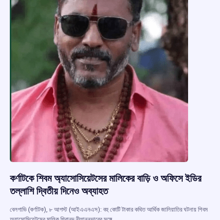
কর্ণাটকে শিবম অ্যাসোসিয়েটসের মালিকের বাড়ি ও অফিসে ইডির
তল্লাশি দ্বিতীয় দিনেও অব্যাহত
বেলগাভি (কর্ণাটক), ৮ আগস্ট (আইএএনএস): বহু কোটি টাকার কথিত আর্থিক জালিয়াতির ঘটনায় শিবম
অ্যাসোসিয়েটসের মালিক শিবানন্দ নীলান্নভারের সঙ্গে…