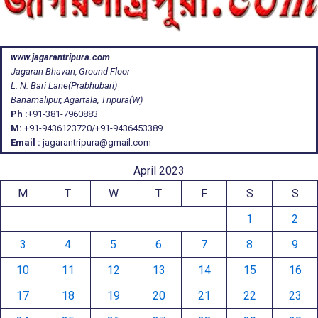
www.jagarantripura.com
Jagaran Bhavan, Ground Floor
L. N. Bari Lane(Prabhubari)
Banamalipur, Agartala, Tripura(W)
Ph :
+91-381-7960883
M:
+91-9436123720/+91-9436453389
Email :
jagarantripura@gmail.com
April 2023
M
T
W
T
F
S
S
1
2
3
4
5
6
7
8
9
10
11
12
13
14
15
16
17
18
19
20
21
22
23