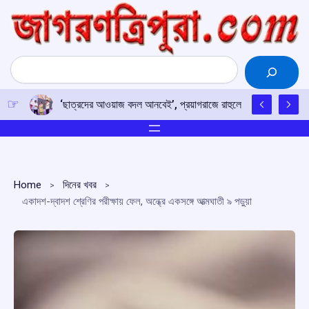
Skip
to
content
Search
‘ছাত্রদের আওয়াজ বদল আনবেই’, প্রয়াগরাজে রাহুলের হুঙ্কার
Home
দিনের খবর
একাদশ-দ্বাদশ শ্রেণির পরীক্ষায় ফেল, অন্ধ্রে একসঙ্গে আত্মঘাতী ৯ পড়ুয়া