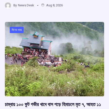
a
h
hr
el
h
By
News Desk
Aug 8, 2026
ce
at
e
e
ar
b
s
a
gr
e
o
A
d
a
o
p
s
m
দিনের খবর
k
p
চাম্বায় ১০০ ফুট গভীর খাদে বাস পড়ে হিমাচলে মৃত ৭, আহত ১১