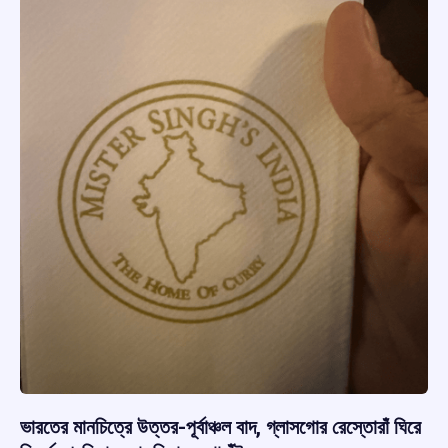
ভারতের মানচিত্রে উত্তর-পূর্বাঞ্চল বাদ, গ্লাসগোর রেস্তোরাঁ ঘিরে