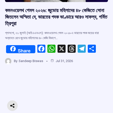
কমনওয়েলথ গেমস ২০২৬: জুডোয় মহিলাদের ৪৮ কেজিতে সোনা
জিতলেন অস্মিতা দে, ভারতের পদক ভাণ্ডারে আরও সাফল্য, গর্বিত
ত্রিপুরা
গ্লাসগো, ৩১ জুলাই (আইএএনএস): কমনওয়েলথ গেমস ২০২৬-এ ভারতের পদক জয়ের ধারা
অব্যাহত রেখে জুডোয় মহিলাদের ৪৮ কেজি বিভাগে…
F
W
X
T
T
S
Share
a
h
hr
el
h
By
Sandeep Biswas
Jul 31, 2026
ce
at
e
e
ar
b
s
a
gr
e
o
A
d
a
o
p
s
m
k
p