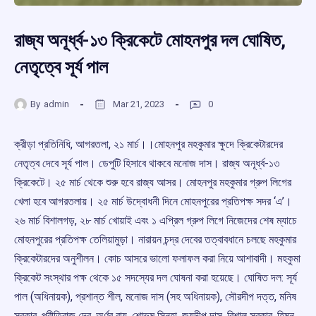
রাজ্য অনূর্ধ্ব-১৩ ক্রিকেটে মোহনপুর দল ঘোষিত,
নেতৃত্বে সূর্য পাল
By
admin
Mar 21, 2023
0
ক্রীড়া প্রতিনিধি, আগরতলা, ২১ মার্চ।।মোহনপুর মহকুমার ক্ষুদে ক্রিকেটারদের
নেতৃত্ব দেবে সূর্য পাল। ডেপুটি হিসাবে থাকবে মনোজ দাস। রাজ্য অনূর্ধ্ব-‌১৩
ক্রিকেটে। ২৫ মার্চ থেকে শুরু হবে রাজ্য আসর। মোহনপুর মহকুমার গ্রুপ লিগের
খেলা হবে আগরতলায়। ২৫ মার্চ উদ্বোধনী দিনে মোহনপুরের প্রতিপক্ষ সদর ‘‌এ’।
২৬ মার্চ বিশালগড়, ২৮ মার্চ খোয়াই এবং ১ এপ্রিল গ্রুপ লিগে নিজেদের শেষ ম্যাচে
মোহনপুরের প্রতিপক্ষ তেলিয়ামুড়া। নারায়ন চন্দ্র দেবের তত্বাবধানে চলছে মহকুমার
ক্রিকেটারদের অনুশীলন। কোচ আসরে ভালো ফলাফল করা নিয়ে আশাবাদী। মহকুমা
ক্রিকেট সংস্থার পক্ষ থেকে ১৫ সদস্যের দল ঘোষনা করা হয়েছে। ঘোষিত দল:‌ সূর্য
পাল (‌অধিনায়ক), প্রশান্ত শীল, মনোজ দাস (‌সহ অধিনায়ক), সৌরদীপ দত্ত, মনিষ
সরকার, প্রীতিরাজ দেব, অর্ণব রায়, শোভম সিনহা, জয়দীপ দাস, বিশাল সরকার, হিমন