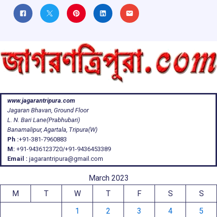
www.jagarantripura.com
Jagaran Bhavan, Ground Floor
L. N. Bari Lane(Prabhubari)
Banamalipur, Agartala, Tripura(W)
Ph :
+91-381-7960883
M:
+91-9436123720/+91-9436453389
Email :
jagarantripura@gmail.com
March 2023
M
T
W
T
F
S
S
1
2
3
4
5