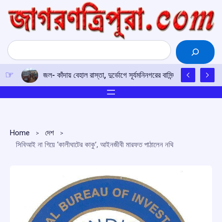
Skip
to
content
Search
জল- কাঁদায় বেহাল রাস্তা, দুর্ভোগে সূর্যমনিনগরের বাসিন্দারা
Home
দেশ
সিবিআই না গিয়ে ‘কালীঘাটের কাকু’, আইনজীবী মারফত পাঠালেন নথি