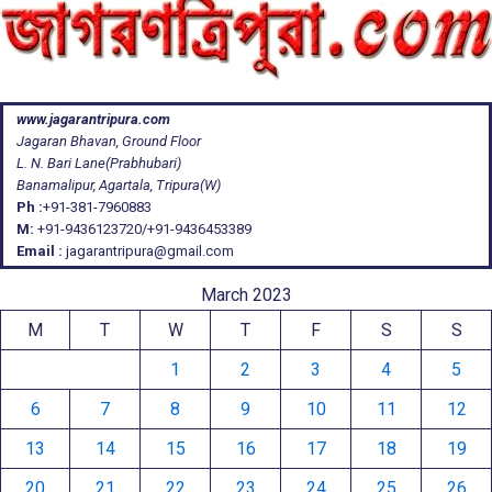
www.jagarantripura.com
Jagaran Bhavan, Ground Floor
L. N. Bari Lane(Prabhubari)
Banamalipur, Agartala, Tripura(W)
Ph :
+91-381-7960883
M:
+91-9436123720/+91-9436453389
Email :
jagarantripura@gmail.com
March 2023
M
T
W
T
F
S
S
1
2
3
4
5
6
7
8
9
10
11
12
13
14
15
16
17
18
19
20
21
22
23
24
25
26