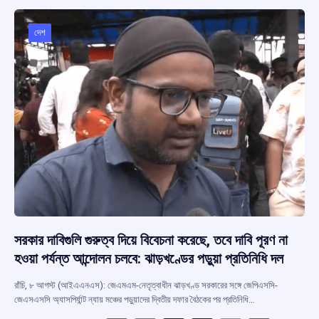
o
A
d
a
o
p
s
m
দেশ
k
p
সরকার দাবিগুলি গুরুত্ব দিয়ে বিবেচনা করেছে, তবে দাবি পূরণ না
হওয়া পর্যন্ত আন্দোলন চলবে: ঝাড়খণ্ডের পড়ুয়া প্রতিনিধি দল
রাঁচি, ৮ আগস্ট (আইএএনএস): জেএমএম-নেতৃত্বাধীন ঝাড়খণ্ড সরকারের সঙ্গে জেপিএসসি-
জেএসএসসি অ্যাসপির্যান্ট ন্যায় মঞ্চের পড়ুয়াদের দ্বিতীয় দফার বৈঠকের পর প্রতিনিধি…