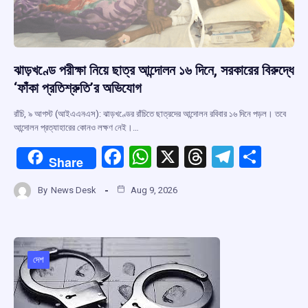
ঝাড়খণ্ডে পরীক্ষা নিয়ে ছাত্র আন্দোলন ১৬ দিনে, সরকারের বিরুদ্ধে
‘ফাঁকা প্রতিশ্রুতি’র অভিযোগ
রাঁচি, ৯ আগস্ট (আইএএনএস): ঝাড়খণ্ডের রাঁচিতে ছাত্রদের আন্দোলন রবিবার ১৬ দিনে পড়ল। তবে
আন্দোলন প্রত্যাহারের কোনও লক্ষণ নেই।…
F
W
X
T
T
S
Share
a
h
hr
el
h
By
News Desk
Aug 9, 2026
ce
at
e
e
ar
b
s
a
gr
e
o
A
d
a
o
p
s
m
দেশ
k
p