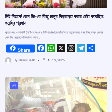
নিট বিতর্কে জেন জি-কে কিছু মানুষ বিভ্রান্ত করার চেষ্টা করেছিল:
ধর্মেন্দ্র প্রধান
ভুবনেশ্বর, ৯ আগস্ট (আইএএনএস): নিট প্রশ্নপত্র ফাঁস নিয়ে আন্দোলনের সময় কিছু মানুষ দেশের
জেন জি প্রজন্মকে বিভ্রান্ত করার…
F
W
X
T
T
S
Share
a
h
hr
el
h
By
News Desk
Aug 9, 2026
ce
at
e
e
ar
b
s
a
gr
e
o
A
d
a
o
p
s
m
দেশ
k
p