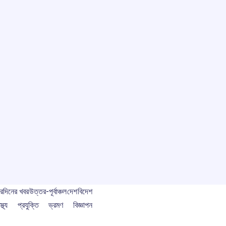
বর
দিনের খবর
উত্তর-পূর্বাঞ্চল
দেশ
বিদেশ
স্থ্য
প্রযুক্তি
ভ্রমণ
বিজ্ঞাপন