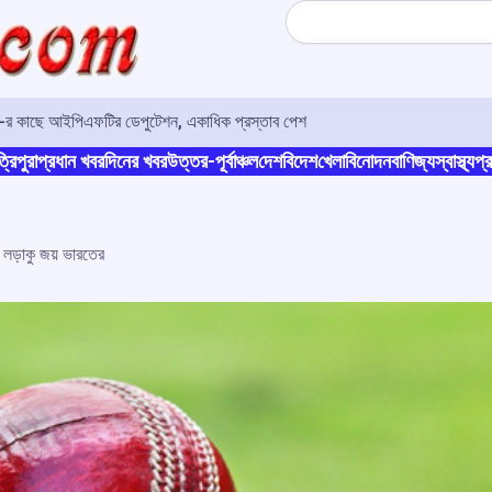
Search
ও-র কাছে আইপিএফটির ডেপুটেশন, একাধিক প্রস্তাব পেশ
্রিপুরা
প্রধান খবর
দিনের খবর
উত্তর-পূর্বাঞ্চল
দেশ
বিদেশ
খেলা
বিনোদন
বাণিজ্য
স্বাস্থ্য
প্র
ে লড়াকু জয় ভারতের