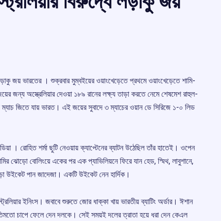
রেলিয়ার বিরুদ্ধে লড়াকু জয়
 লড়াকু জয় ভারতের । শুক্রবার মুম্বইয়ের ওয়াংখেড়েতে প্রথমে ওয়াংখেড়েতে শামি-
ের জন্য অস্ত্রেলিয়ার দেওয়া ১৮৯ রানের লক্ষ্য তাড়া করতে নেমে শেষমেশ রাহুল-
 ম্যাচ জিতে যায় ভারত। এই জয়ের সুবাদে ৩ ম্যাচের ওয়ান ডে সিরিজে ১-০ লিড
্ডিয়া । রোহিত শর্মা ছুটি নেওয়ায় ক্যাপ্টেনের ব্যাটন উঠেছিল তাঁর হাতেই। ওপেন
মির ঝোড়ো বোলিংয়ে একের পর এক প্যাভিলিয়নে ফিরে যান হেড, স্মিথ, লাবুশানে,
োড়া উইকেট পান জাদেজা। একটি উইকেট নেন হার্দিক।
্রেলিয়ার ইনিংস। জবাবে শুরুতে জোর ধাক্কা খায় ভারতীয় ব্যাটিং অর্ডার। ঈশান
ে রীতিমতো চাপে ফেলে দেন দলকে। সেই সময়ই দলের ত্রাতা হয়ে ধরা দেন কেএল