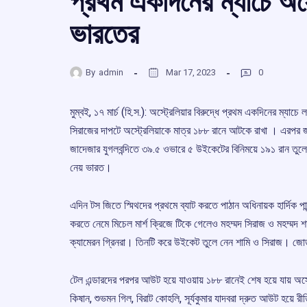
প্রথম একদিনের ম্যাচে অস্ট্
ভারতের
By
admin
Mar 17, 2023
0
মুম্বই, ১৭ মার্চ (হি.স.): অস্ট্রেলিয়ার বিরুদ্ধে প্রথম একদিনের ম্যাচে
সিরাজের দাপটে অস্ট্রেলিয়াকে মাত্র ১৮৮ রানে আটকে রাখা । এরপর জয়
জাদেজার যুগলবন্দিতে ৩৯.৫ ওভারে ৫ উইকেটের বিনিময়ে ১৯১ রান তুলে
নেয় ভারত।
এদিন টস জিতে স্মিথদের প্রথমে ব্যাট করতে পাঠান অধিনায়ক হার্দিক পান
করতে নেমে মিচেল মার্শ ক্রিজে টিকে গেলেও মহম্মদ সিরাজ ও মহম্মদ শা
ক্যামেরন গ্রিনরা। তিনটি করে উইকেট তুলে নেন শামি ও সিরাজ। জ
টেল এন্ডারদের পরপর আউট হয়ে যাওয়ায় ১৮৮ রানেই শেষ হয়ে যায় অস্ট
কিষান, শুভমন গিল, বিরাট কোহলি, সূর্যকুমার যাদবরা দ্রুত আউট হয়