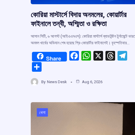
কোরিয়া মাস্টার্সে বিদায় অনমলের, কোয়ার্টার
ফাইনালে তন্বী, অশ্মিতা ও রক্ষিতা
আসান সিটি, ৬ আগস্ট (আইএএনএস): কোরিয়া মাস্টার্স ব্যাডমিন্টন টুর্নামেন্টে ভার
অনমল খার্বের অভিযান শেষ হয়েছে প্রি-কোয়ার্টার ফাইনালেই। বৃহস্পতিবার…
F
W
X
T
T
Share
a
h
hr
el
S
ce
at
e
e
h
b
s
a
g
By
News Desk
Aug 6, 2026
ar
o
A
d
a
e
o
p
s
k
p
খেলা