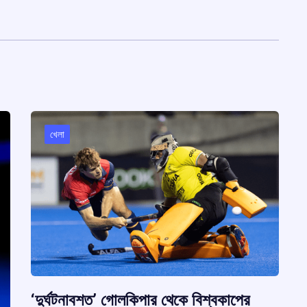
খেলা
‘দুর্ঘটনাবশত’ গোলকিপার থেকে বিশ্বকাপের