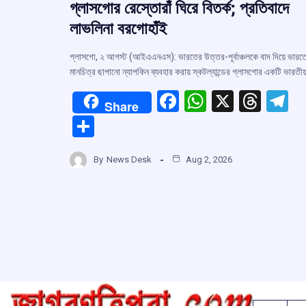
গ্লাসগোর রেস্তোরাঁ ঘিরে বিতর্ক; প্রতিবাদে
লাভলিনা বরগোহাঁই
গ্লাসগো, ২ আগস্ট (আইএএনএস): ভারতের উত্তর-পূর্বাঞ্চলকে বাদ দিয়ে ভারত
মানচিত্র ছাপানো ন্যাপকিন ব্যবহার করায় স্কটল্যান্ডের গ্লাসগোর একটি ভারতী
F
W
X
T
T
Share
a
h
hr
el
S
ce
at
e
e
h
b
s
a
g
By
News Desk
Aug 2, 2026
ar
o
A
d
a
e
o
p
s
k
p