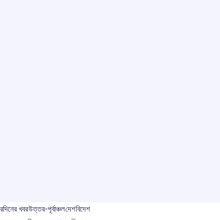
বর
দিনের খবর
উত্তর-পূর্বাঞ্চল
দেশ
বিদেশ