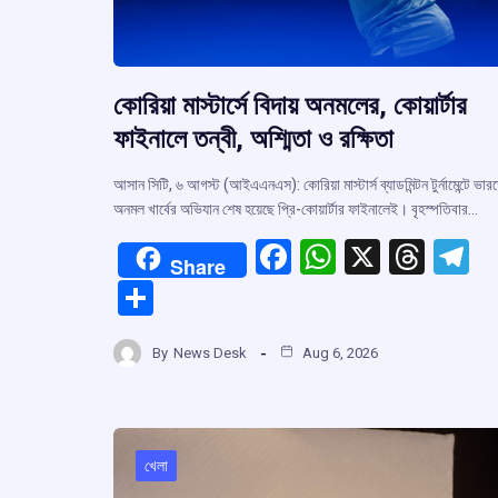
কোরিয়া মাস্টার্সে বিদায় অনমলের, কোয়ার্টার
ফাইনালে তন্বী, অশ্মিতা ও রক্ষিতা
আসান সিটি, ৬ আগস্ট (আইএএনএস): কোরিয়া মাস্টার্স ব্যাডমিন্টন টুর্নামেন্টে ভার
অনমল খার্বের অভিযান শেষ হয়েছে প্রি-কোয়ার্টার ফাইনালেই। বৃহস্পতিবার…
F
W
X
T
T
Share
a
h
hr
el
S
ce
at
e
e
h
b
s
a
g
By
News Desk
Aug 6, 2026
ar
o
A
d
a
e
o
p
s
k
p
খেলা