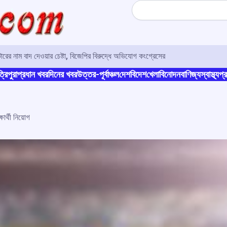
Search
র নাম বাদ দেওয়ার চেষ্টা, বিজেপির বিরুদ্ধে অভিযোগ কংগ্রেসের
্রিপুরা
প্রধান খবর
দিনের খবর
উত্তর-পূর্বাঞ্চল
দেশ
বিদেশ
খেলা
বিনোদন
বাণিজ্য
স্বাস্থ্য
প্র
ার্থী নিয়োগ