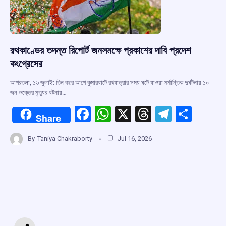
রথকাণ্ডের তদন্ত রিপোর্ট জনসমক্ষে প্রকাশের দাবি প্রদেশ
কংগ্রেসের
আগরতলা, ১৬ জুলাই: তিন বছর আগে কুমারঘাটে রথযাত্রার সময় ঘটে যাওয়া মর্মান্তিক দুর্ঘটনায় ১০
জন ভক্তের মৃত্যুর ঘটনায়…
F
W
X
T
T
S
Share
a
h
hr
el
h
By
Taniya Chakraborty
Jul 16, 2026
ce
at
e
e
ar
b
s
a
gr
e
o
A
d
a
o
p
s
m
k
p