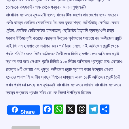
তোমরকে রাজ্যবাসীর পক্ষ থেকে ধন্যবাদ জানান মুখ্যমন্ত্রী৷
সাংবাদিক সম্মেলনে মুখ্যমন্ত্রী বলেন, রাজ্যে টিকাকরণের হার দেশের মধ্যে সবচেয়ে
বেশী৷ রাজ্যে কোভিড মোকাবিলায় অি’জেন যুক্ত শয্যা, অক্সিমিটার, কোভিড কেয়ার
সেন্টার, কোভিড ডেডিকেটেড হাসপাতাল, ভেন্টিলেটর ইত্যাদি ব্যবস্থাগুলি রাজ্য
সরকার ইতিমধ্যেই করেছে৷ এছাড়াও উত্তর-পূর্বাঞ্চলের সবচেয়ে বড় অক্সিজেন প্ল্যান্ট
আই জি এম হাসপাতালে স্থাপন করার প্রক্রিয়া চলছে৷ এই অক্সিজেন প্ল্যান্ট থেকে
প্রতি মনিটে ১০৫০ লিটার অক্সিজেন তৈরী হবে৷ জিবি হাসপাতালেও অক্সিজেন প্ল্যান্ট
স্থাপন করা হবে৷ সেখানে প্রতি মিনিটে ৯০০ লিটার অক্সিজেন প্রস্তুত হবে৷ এছাড়াও
রাজ্যের ৮টি জেলায় এবং খুমুলুঙ অক্সিজেন প্ল্যান্ট স্থাপন করার উদ্যোগ নেওয়া
হয়েছে৷ পাশাপাশি জাতীয় স্বাস্থ্য মিশনের মাধ্যমে আরও ১৮টি অক্সিজেন প্ল্যান্ট তৈরী
করার প্রক্রিয়া চলছে বলে মুখ্যমন্ত্রী সাংবাদিক সম্মেলনে জানান৷ সাংবাদিক সম্মেলনে
স্বাস্থ্য দপ্তরের প্রধান সচিব জে কে সিনহা উপস্থিত ছিলেন৷
Facebook
WhatsApp
X
Threads
Telegr
Shar
Share