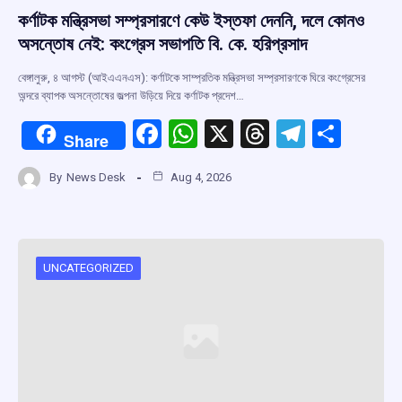
কর্ণাটক মন্ত্রিসভা সম্প্রসারণে কেউ ইস্তফা দেননি, দলে কোনও
অসন্তোষ নেই: কংগ্রেস সভাপতি বি. কে. হরিপ্রসাদ
বেঙ্গালুরু, ৪ আগস্ট (আইএএনএস): কর্ণাটকে সাম্প্রতিক মন্ত্রিসভা সম্প্রসারণকে ঘিরে কংগ্রেসের
অন্দরে ব্যাপক অসন্তোষের জল্পনা উড়িয়ে দিয়ে কর্ণাটক প্রদেশ…
F
W
X
T
T
S
Share
a
h
hr
el
h
By
News Desk
Aug 4, 2026
ce
at
e
e
ar
b
s
a
gr
e
o
A
d
a
o
p
s
m
UNCATEGORIZED
k
p