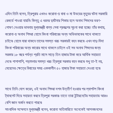
এদিন তিনি বলেন, ত্রিপুরায় এখনও করোনা-য় বাবা ও মা উভয়ের মৃত্যুর ঘটনা সরকারি
রেকর্ডে পাওয়া যায়নি৷ কিন্তু এ ধরনর দুর্ঘটনার শিকার হলে অনাথ শিশুদের ভরণ-
পোষণ নেওয়ার ভাবনায় মুখ্যমন্ত্রী বাল্য সেবা প্রকল্পের সূচনা করা হচ্ছে৷ তাঁর কথায়,
করোনা-য় অনাথ শিশুরা হোমে কিংবা পরিবারের অন্য অভিভাবকের সাথে থাকতে
চাইবে৷ হোমে যারা থাকবে তাদের সমস্ত খরচ সরকারই বহন করবে৷ এখন দাদু-দিদা
কিংবা পরিবারের অন্য কারোর সাথে থাকলে চাইলে ওই সব অনাথ শিশুদের জন্য
সরকার ১৮ বছর পর্যন্ত প্রতি মাসে সাড়ে তিন হাজার টাকা করে আর্থিক সহায়তা
দেবে৷ পাশাপাশি, পড়াশুনার সমস্ত খরচ ত্রিপুরা সরকার বহন করবে৷ শুধু তা-ই নয়,
মেয়েদের ক্ষেত্রে বিবাহের সময় এককালীন ৫০ হাজার টাকা সহায়তা দেওয়া হবে৷
সাথে তিনি যোগ করেন, ওই অনাথ শিশুরা দশম উত্তীর্ণ হওয়ার পর ল্যাপটপ কিংবা
ট্যাবলেট দিয়ে সহায়তা করবে ত্রিপুরা সরকার৷ তাতে তারা ইন্টারনেটের সহায়তায় আরও
বেশি জ্ঞান অর্জন করতে পারবে৷
সাংবাদিক সম্মেলনে মুখ্যমন্ত্রী বলেন, করোনা অতিমারিতে অনেকেই আপনজনদের