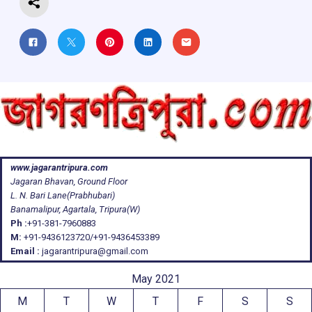
www.jagarantripura.com
Jagaran Bhavan, Ground Floor
L. N. Bari Lane(Prabhubari)
Banamalipur, Agartala, Tripura(W)
Ph :
+91-381-7960883
M:
+91-9436123720/+91-9436453389
Email :
jagarantripura@gmail.com
May 2021
M
T
W
T
F
S
S