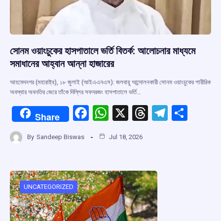
সোনম ওয়াংচুকের হাসপাতালে ভর্তি বিতর্ক: আলোচনার মাধ্যমে
সমাধানের আহ্বান আন্না হাজারের
আহমেদনগর (মহারাষ্ট্র), ১৮ জুলাই (আইএএনএস): জলবায়ু আন্দোলনকারী সোনম ওয়াংচুকের শারীরিক
অবস্থার অবনতির জেরে তাঁকে দিল্লির সফদরজং হাসপাতালে ভর্তি…
F
W
X
T
T
S
Share
a
h
hr
el
h
By
Sandeep Biswas
Jul 18, 2026
ce
at
e
e
ar
b
s
a
gr
e
o
A
d
a
o
p
s
m
UNCATEGORIZED
k
p