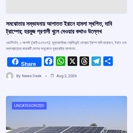
সমঝোতার সম্ভাবনায় আপাতত ইরানে হামলা স্থগিত, দাবি
ট্রাম্পের; হরমুজ প্রণালী খুলে দেওয়ার কথাও উল্লেখ
ওয়াশিংটন, ২ আগস্ট (আইএএনএস): যুক্তরাষ্ট্রের প্রেসিডেন্ট ডোনাল্ড ট্রাম্প দাবি করেছেন, ইরান এবং
মধ্যপ্রাচ্যের কয়েকটি দেশের অনুরোধে যুক্তরাষ্ট্র আপাতত…
F
W
X
T
T
S
Share
a
h
hr
el
h
By
News Desk
Aug 2, 2026
ce
at
e
e
ar
b
s
a
gr
e
o
A
d
a
o
p
s
m
UNCATEGORIZED
k
p