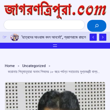
Skip
to
content
Search
‘ছাত্রদের আওয়াজ বদল আনবেই’, প্রয়াগরাজে রাহুলের হুঙ্কার
Home
Uncategorized
করোনায় পিতৃমাতৃহারা অনাথ শিশুদের ১৮ বছর পর্যন্ত সহায়তায় মুখ্যমন্ত্রী বাল্যসেবা প্রকল্প