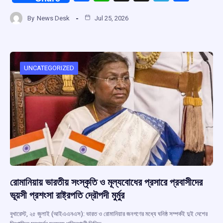
a
h
hr
el
h
By
News Desk
Jul 25, 2026
ce
at
e
e
ar
b
s
a
gr
e
o
A
d
a
o
p
s
m
UNCATEGORIZED
k
p
রোমানিয়ায় ভারতীয় সংস্কৃতি ও মূল্যবোধের প্রসারে প্রবাসীদের
ভূয়সী প্রশংসা রাষ্ট্রপতি দ্রৌপদী মুর্মুর
বুখারেস্ট, ২৫ জুলাই (আইএএনএস): ভারত ও রোমানিয়ার জনগণের মধ্যে ঘনিষ্ঠ সম্পর্কই দুই দেশের