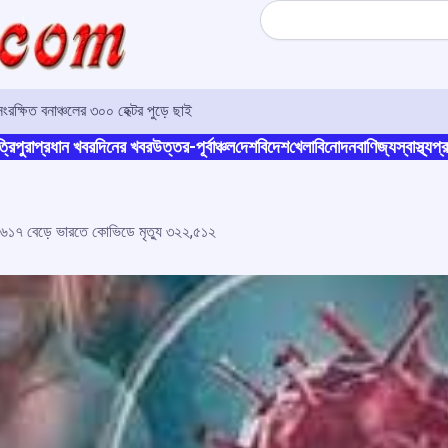
Search
সংরক্ষিত বনাঞ্চলের ৩০০ হেক্টর পুড়ে ছাই
্রিপুরা
প্রধান খবর
দিনের খবর
উত্তর-পূর্বাঞ্চল
দেশ
বিদেশ
খেলা
বিনোদন
বাণিজ্য
স্বাস্থ্য
প্র
৩,৬১৭ বেড়ে ভারতে কোভিডে মৃত্যু ৩২২,৫১২