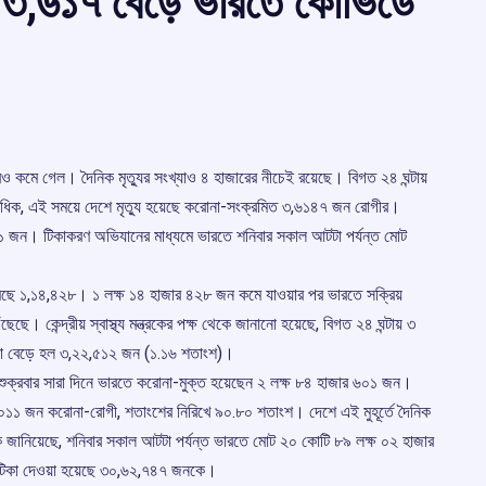
, ৩,৬১৭ বেড়ে ভারতে কোভিডে
রও কমে গেল। দৈনিক মৃত্যুর সংখ্যাও ৪ হাজারের নীচেই রয়েছে। বিগত ২৪ ঘন্টায়
ষাধিক, এই সময়ে দেশে মৃত্যু হয়েছে করোনা-সংক্রমিত ৩,৬১৪৭ জন রোগীর।
 ৬০১ জন। টিকাকরণ অভিযানের মাধ্যমে ভারতে শনিবার সকাল আটটা পর্যন্ত মোট
কমেছে ১,১৪,৪২৮। ১ লক্ষ ১৪ হাজার ৪২৮ জন কমে যাওয়ার পর ভারতে সক্রিয়
কেন্দ্রীয় স্বাস্থ্য মন্ত্রকের পক্ষ থেকে জানানো হয়েছে, বিগত ২৪ ঘন্টায় ৩
যা বেড়ে হল ৩,২২,৫১২ জন (১.১৬ শতাংশ)।
ে, শুক্রবার সারা দিনে ভারতে করোনা-মুক্ত হয়েছেন ২ লক্ষ ৮৪ হাজার ৬০১ জন।
,০১১ জন করোনা-রোগী, শতাংশের নিরিখে ৯০.৮০ শতাংশ। দেশে এই মুহূর্তে দৈনিক
্ত্রক জানিয়েছে, শনিবার সকাল আটটা পর্যন্ত ভারতে মোট ২০ কোটি ৮৯ লক্ষ ০২ হাজার
় টিকা দেওয়া হয়েছে ৩০,৬২,৭৪৭ জনকে।