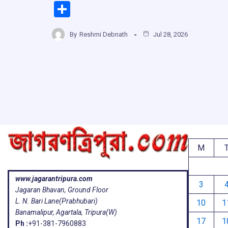
a
h
hr
el
S
ce
at
e
e
h
b
s
a
g
By
Reshmi Debnath
Jul 28, 2026
ar
o
A
d
a
e
o
p
s
k
p
M
www.jagarantripura.com
3
Jagaran Bhavan, Ground Floor
L. N. Bari Lane(Prabhubari)
10
1
Banamalipur, Agartala, Tripura(W)
17
1
Ph :
+91-381-7960883