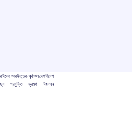
বর
দিনের খবর
উত্তর-পূর্বাঞ্চল
দেশ
বিদেশ
স্থ্য
প্রযুক্তি
ভ্রমণ
বিজ্ঞাপন