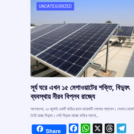
k
p
UNCATEGORIZED
সূর্য ঘরে এখন ১৫ মেগাওয়াটের শক্তি, বিদ্যুৎ
ব্যবস্থায় নীরব বিপ্লব রাজ্যে
আগরতলা, ২৮ জুলাই:একটি বাড়ির ছাদে কয়েকটি সোলার প্যানেল। সেখান থেকে
তৈরি হচ্ছে বিদ্যুৎ। সেই বিদ্যুৎ যাচ্ছে বাড়ির আলো,…
F
W
X
T
T
Share