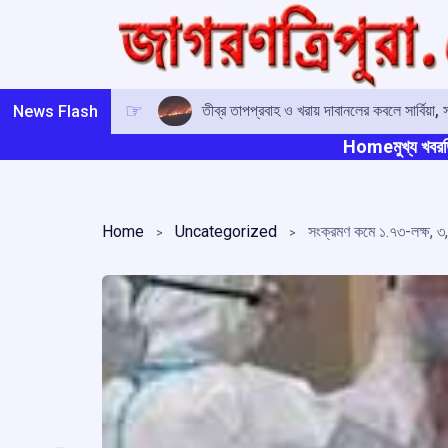
Skip
to
content
তীব্র তাপপ্রবাহ ও খরায় দাবানলের কবলে সার্বিয়া, 
News Flash
Home
মুখ্য খবর
ত
Home
Uncategorized
সংক্রমণ কমে ১.৭৩-লক্ষ, 